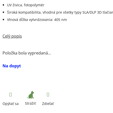
UV živica, fotopolymér
Široká kompatibilita, vhodná pre všetky typy SLA/DLP 3D tlačia
Vlnová dĺžka vytvrdzovania: 405 nm
Položka bola vypredaná…
Na dopyt
Strážiť
Opýtať sa
Zdieľať