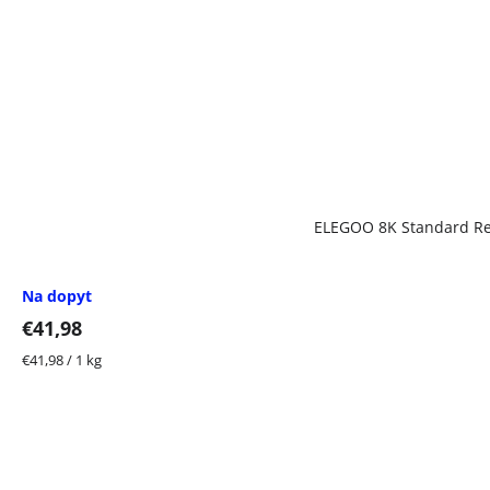
ELEGOO 8K Standard Res
Na dopyt
€41,98
Jednotková
€41,98 / 1 kg
cena: