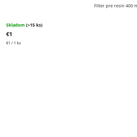
Filter pre resin 400 
Skladom
(>15 ks)
€1
Jednotková
€1 / 1 ks
cena: