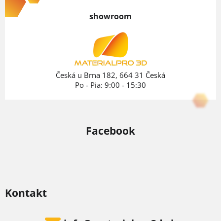
p
showroom
ä
t
i
e
Česká u Brna 182, 664 31 Česká
Po - Pia: 9:00 - 15:30
Facebook
Kontakt