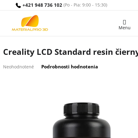
Prejsť
+421 948 736 102
na
obsah
Nákupný
košík
Creality LCD Standard resin čiern
Priemerné
Podrobnosti hodnotenia
Neohodnotené
hodnotenie
produktu
je
0,0
z
5
hviezdičiek.