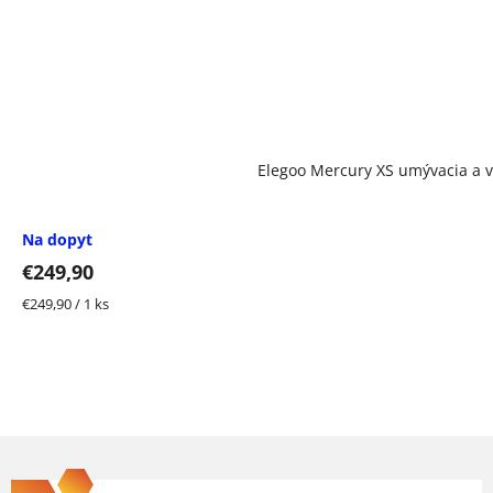
Elegoo Mercury XS umývacia a v
Na dopyt
€249,90
Jednotková
€249,90 / 1 ks
cena:
Z
á