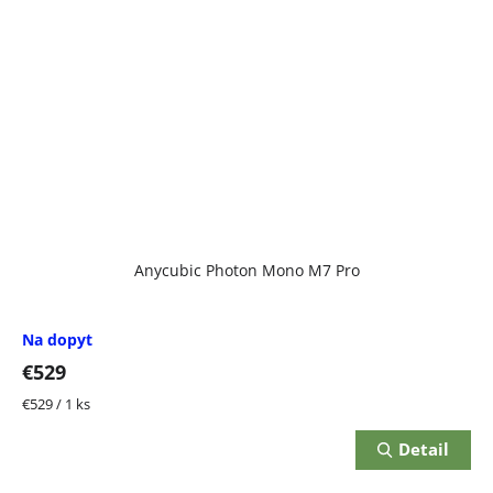
Anycubic Photon Mono M7 Pro
Na dopyt
€529
Jednotková
€529 / 1 ks
cena:
Detail