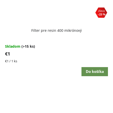
–23 %
Filter pre resin 400 mikrónový
Skladom
(>15 ks)
€1
Jednotková
€1 / 1 ks
cena:
Do košíka