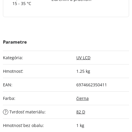
15 - 35 °C
Kategória
:
UV LCD
Hmotnosť
:
1.25 kg
EAN
:
6974662350411
Farba
:
čierna
?
Tvrdosť materiálu
:
82 D
Hmotnosť bez obalu
:
1 kg