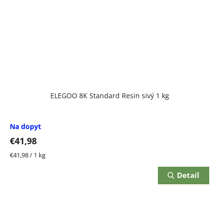
ELEGOO 8K Standard Resin sivý 1 kg
Na dopyt
€41,98
Jednotková
€41,98 / 1 kg
cena:
Detail