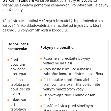
UV Resin Standard
vo farbe Black od značky
Anycubic
sa
vyznačuje skvelým pomerom cena/výkon. Po vytvrdnutí je pevný
a húževnatý.
Táto živica je stabilná v rôznych klimatických podmienkach a
zároveň ľahko skladovateľná, na rozdiel od iných živíc, ktoré
degradujú vplyvom vlhkosti a korodujú.
Odporúčané
Pokyny na použitie:
nastavenia:
Pozorne si prečítajte pokyny
Pred
vytlačené na fľaši
použitím
dôkladne
Vždy noste rukavice a masku,
pretrepať
zabráňte kontaktu živice s pokožkou
Ideálna
Pri kontakte s pokožkou alebo iným
teplota pre
tkanivom tela okamžite opláchnite
použitie:
20
veľkým množstvom vody
- 25 °C
Uchovávajte živicu mimo dosahu
Skladovať
detí
pri
Chráňte živicu pred slnečným
teplotách
žiarením a prachom