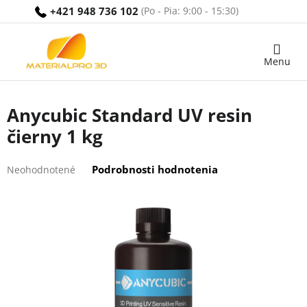
Prejsť
+421 948 736 102
na
obsah
Nákupný
košík
Anycubic Standard UV resin
čierny 1 kg
Priemerné
Podrobnosti hodnotenia
Neohodnotené
hodnotenie
produktu
je
0,0
z
5
hviezdičiek.