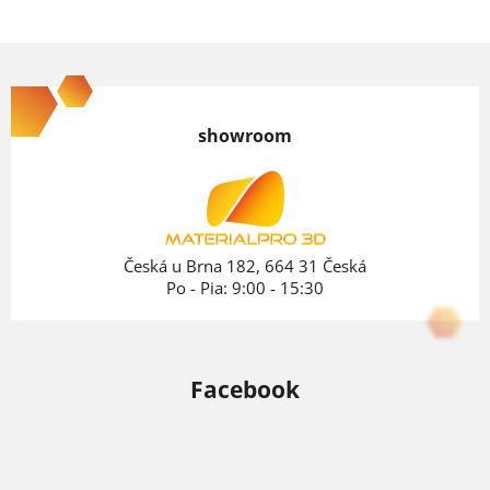
Z
á
p
showroom
ä
t
i
e
Česká u Brna 182, 664 31 Česká
Po - Pia: 9:00 - 15:30
Facebook