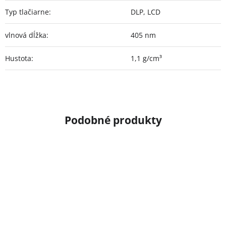
Typ tlačiarne
:
DLP, LCD
vlnová dĺžka
:
405 nm
Hustota
:
1,1 g/cm³