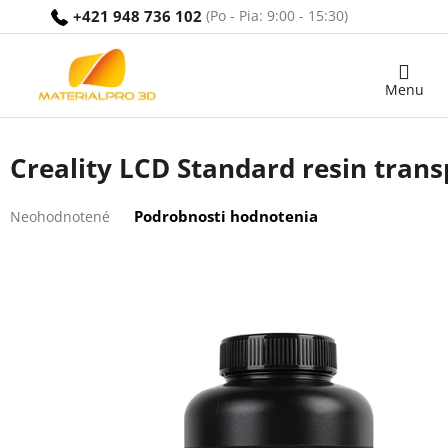
Prejsť
+421 948 736 102
na
obsah
Nákupný
košík
Creality LCD Standard resin trans
Priemerné
Podrobnosti hodnotenia
Neohodnotené
hodnotenie
produktu
je
0,0
z
5
hviezdičiek.