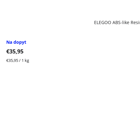
ELEGOO ABS-like Resin
Na dopyt
€35,95
Jednotková
€35,95 / 1 kg
cena: