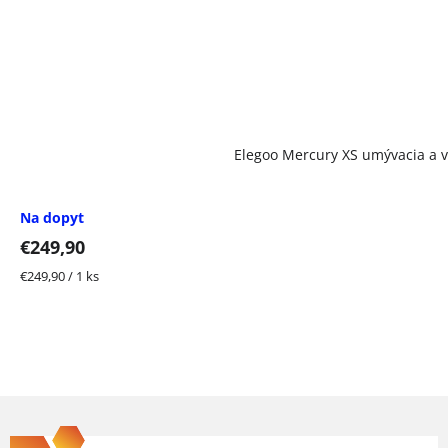
Elegoo Mercury XS umývacia a v
Na dopyt
€249,90
Jednotková
€249,90 / 1 ks
cena:
Z
á