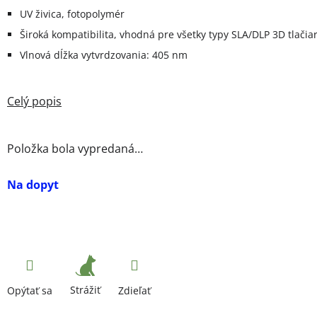
UV živica, fotopolymér
Široká kompatibilita, vhodná pre všetky typy SLA/DLP 3D tlačia
Vlnová dĺžka vytvrdzovania: 405 nm
Položka bola vypredaná…
Na dopyt
Strážiť
Opýtať sa
Zdieľať