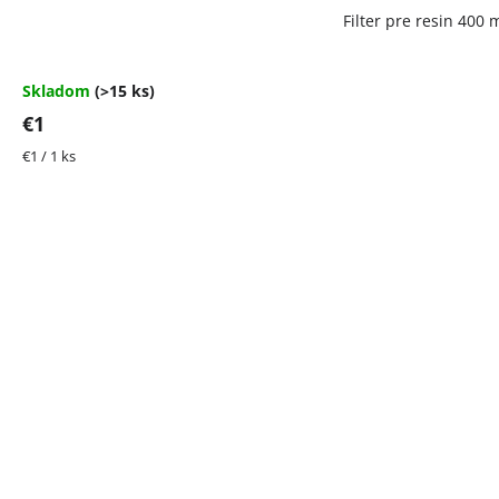
Filter pre resin 400 
Skladom
(>15 ks)
€1
Jednotková
€1 / 1 ks
cena: