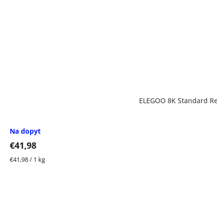
ELEGOO 8K Standard Res
Na dopyt
€41,98
Jednotková
€41,98 / 1 kg
cena: