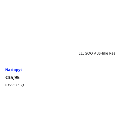
ELEGOO ABS-like Resin
Na dopyt
€35,95
Jednotková
€35,95 / 1 kg
cena: