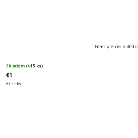
Filter pre resin 400 
Skladom
(>15 ks)
€1
Jednotková
€1 / 1 ks
cena: