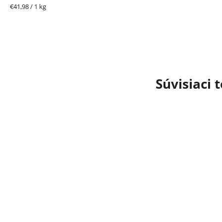
Jednotková
€41,98 / 1 kg
cena:
Súvisiaci 