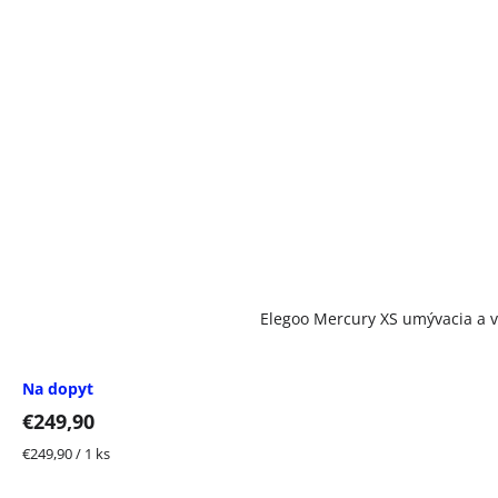
Elegoo Mercury XS umývacia a v
Na dopyt
€249,90
Jednotková
€249,90 / 1 ks
cena: