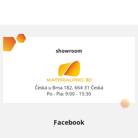
Z
á
p
showroom
ä
t
i
e
Česká u Brna 182, 664 31 Česká
Po - Pia: 9:00 - 15:30
Facebook