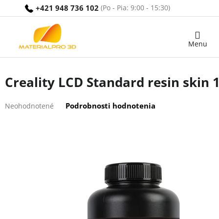
Prejsť
+421 948 736 102
na
obsah
Nákupný
košík
Creality LCD Standard resin skin 
Priemerné
Podrobnosti hodnotenia
Neohodnotené
hodnotenie
produktu
je
0,0
z
5
hviezdičiek.