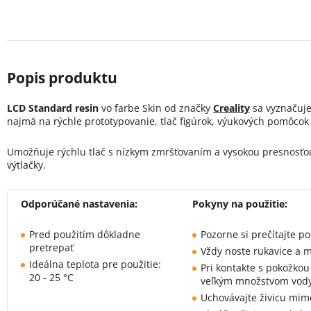
LCD Standard resin
vo farbe Skin od značky
Creality
sa vyznačuje
najmä na rýchle prototypovanie, tlač figúrok, výukových pomôco
Umožňuje rýchlu tlač s nízkym zmršťovaním a vysokou presnosťou
výtlačky.
Odporúčané nastavenia:
Pokyny na použitie:
Pred použitím dôkladne
Pozorne si prečítajte po
pretrepať
Vždy noste rukavice a m
Ideálna teplota pre použitie:
Pri kontakte s pokožkou
20 - 25 °C
veľkým množstvom vod
Uchovávajte živicu mim