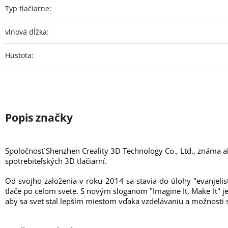
Typ tlačiarne
:
vlnová dĺžka
:
Hustota
:
Spoločnosť Shenzhen Creality 3D Technology Co., Ltd., známa 
spotrebiteľských 3D tlačiarní.
Od svojho založenia v roku 2014 sa stavia do úlohy "evanjelis
tlače po celom svete. S novým sloganom "Imagine It, Make It" je
aby sa svet stal lepším miestom vďaka vzdelávaniu a možnosti s