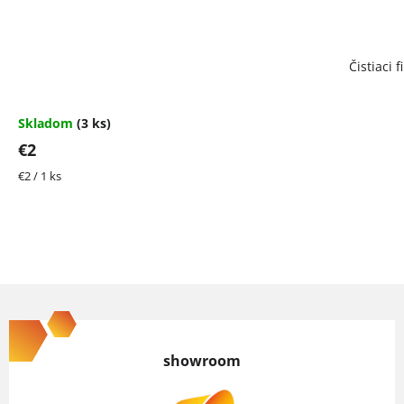
Čistiaci 
Skladom
(3 ks)
€2
Jednotková
€2 / 1 ks
cena:
Z
á
p
showroom
ä