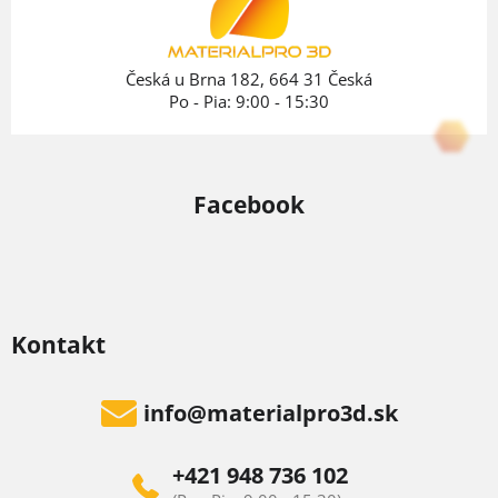
t
i
e
Česká u Brna 182, 664 31 Česká
Po - Pia: 9:00 - 15:30
Facebook
Kontakt
info
@
materialpro3d.sk
+421 948 736 102