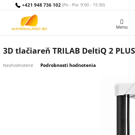
Prejsť
+421 948 736 102
na
obsah
Nákupný
košík
3D tlačiareň TRILAB DeltiQ 2 PLUS
Priemerné
Podrobnosti hodnotenia
Neohodnotené
hodnotenie
produktu
je
0,0
z
5
hviezdičiek.