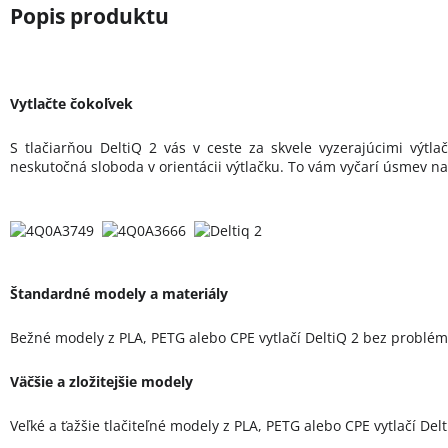
Vytlačte čokoľvek
S tlačiarňou DeltiQ 2 vás v ceste za skvele vyzerajúcimi výtl
neskutočná sloboda v orientácii výtlačku. To vám vyčarí úsmev na 
Štandardné modely a materiály
Bežné modely z PLA, PETG alebo CPE vytlačí DeltiQ 2 bez problé
Väčšie a zložitejšie modely
Veľké a ťažšie tlačiteľné modely z PLA, PETG alebo CPE vytlačí 