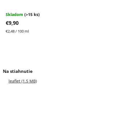
produktu
je
4,7
Skladom
(>15 ks)
z
€9,90
5
hviezdičiek.
Jednotková
€2,48 / 100 ml
cena:
leaflet (1.5 MB)