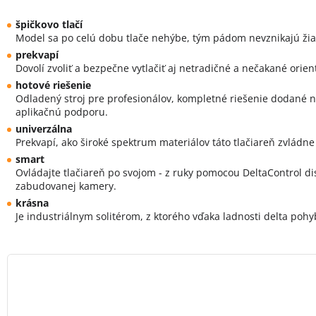
špičkovo tlačí
Model sa po celú dobu tlače nehýbe, tým pádom nevznikajú žiad
prekvapí
Dovolí zvoliť a bezpečne vytlačiť aj netradičné a nečakané orient
hotové riešenie
Odladený stroj pre profesionálov, kompletné riešenie dodané na
aplikačnú podporu.
univerzálna
Prekvapí, ako široké spektrum materiálov táto tlačiareň zvládne 
smart
Ovládajte tlačiareň po svojom - z ruky pomocou DeltaControl d
zabudovanej kamery.
krásna
Je industriálnym solitérom, z ktorého vďaka ladnosti delta pohy