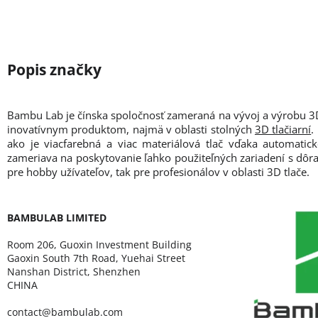
Bambu Lab je čínska spoločnosť zameraná na vývoj a výrobu 3D 
inovatívnym produktom, najmä v oblasti stolných
3D tlačiarní
.
ako je viacfarebná a viac materiálová tlač vďaka automati
zameriava na poskytovanie ľahko použiteľných zariadení s dôrazo
pre hobby užívateľov, tak pre profesionálov v oblasti 3D tlače.
BAMBULAB LIMITED
Room 206, Guoxin Investment Building
Gaoxin South 7th Road, Yuehai Street
Nanshan District, Shenzhen
CHINA
contact@bambulab.com