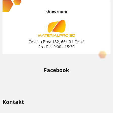
á
p
showroom
ä
t
i
e
Česká u Brna 182, 664 31 Česká
Po - Pia: 9:00 - 15:30
Facebook
Kontakt