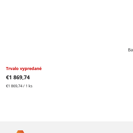
Ba
Trvalo vypredané
€1 869,74
Jednotková
€1 869,74 / 1 ks
cena:
Z