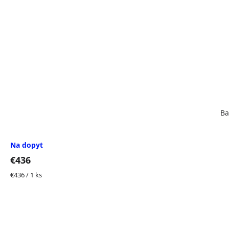
Ba
Na dopyt
€436
Jednotková
€436 / 1 ks
cena: