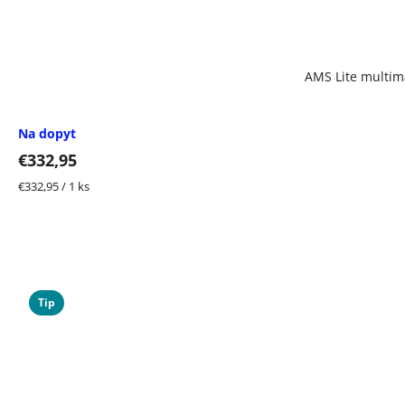
AMS Lite multim
Na dopyt
€332,95
Jednotková
€332,95 / 1 ks
cena:
Tip