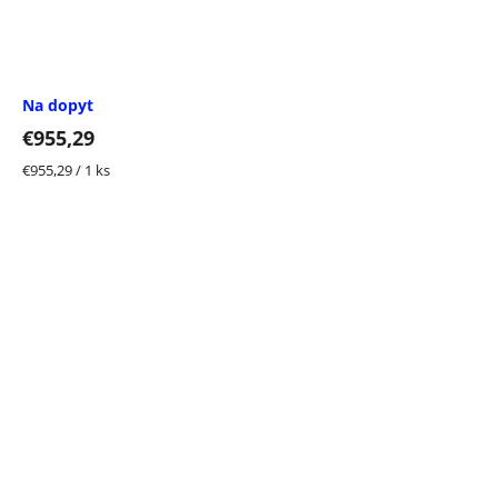
Na dopyt
€955,29
Jednotková
€955,29 / 1 ks
cena: