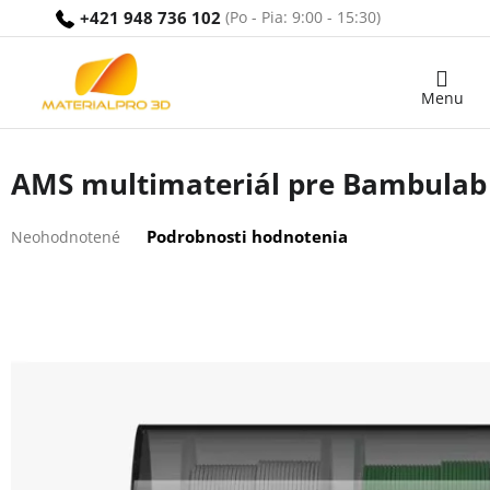
Prejsť
+421 948 736 102
na
obsah
Nákupný
košík
AMS multimateriál pre Bambulab
Priemerné
Podrobnosti hodnotenia
Neohodnotené
hodnotenie
produktu
je
0,0
z
5
hviezdičiek.