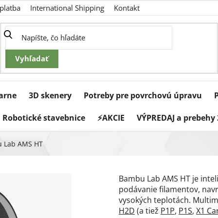
platba
International Shipping
Kontakt
iarne
3D skenery
Potreby pre povrchovú úpravu
Robotické stavebnice
⚡AKCIE
VÝPREDAJ a prebehy 
 Lab AMS HT
Bambu Lab AMS HT je intel
podávanie filamentov, navr
vysokých teplotách. Multim
H2D
(a tiež
P1P
,
P1S
,
X1 Ca