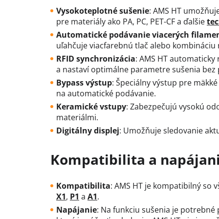
Vysokoteplotné sušenie
: AMS HT umožňuje 
pre materiály ako PA, PC, PET-CF a ďalšie
te
Automatické podávanie viacerých filame
uľahčuje viacfarebnú tlač alebo kombináciu 
RFID synchronizácia
: AMS HT automaticky 
a nastaví optimálne parametre sušenia bez
Bypass výstup
: Špeciálny výstup pre mäkké
na automatické podávanie.
Keramické vstupy
: Zabezpečujú vysokú odol
materiálmi.
Digitálny displej
: Umožňuje sledovanie aktu
Kompatibilita a napájan
Kompatibilita
: AMS HT je kompatibilný so 
X1
,
P1
a
A1
.
Napájanie
: Na funkciu sušenia je potrebné