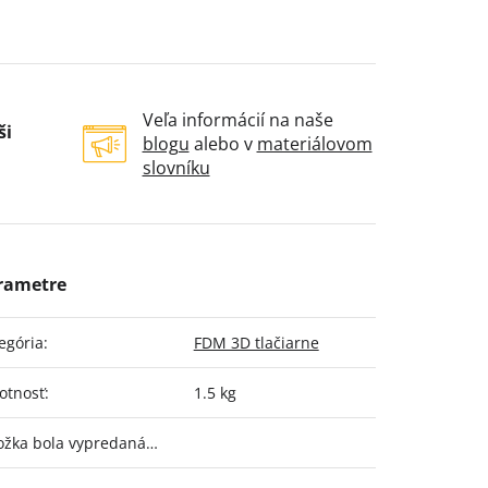
Veľa informácií na naše
ši
blogu
alebo v
materiálovom
slovníku
egória
:
FDM 3D tlačiarne
otnosť
:
1.5 kg
ožka bola vypredaná…