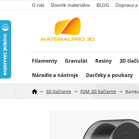
Prejsť
O nás
Slovník materiálov
BLOG
Doprava a 
na
obsah
Filamenty
Granulát
Resiny
3D tlač
Náradie a nástroje
Darčeky a poukazy
3D tlačiarne
FDM 3D tlačiarne
Bambu