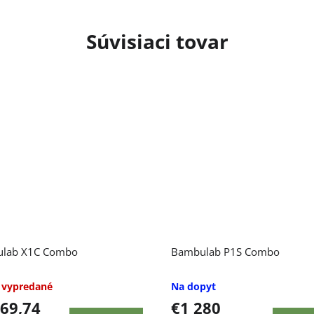
Súvisiaci tovar
lab X1C Combo
Bambulab P1S Combo
 vypredané
Na dopyt
869,74
€1 280