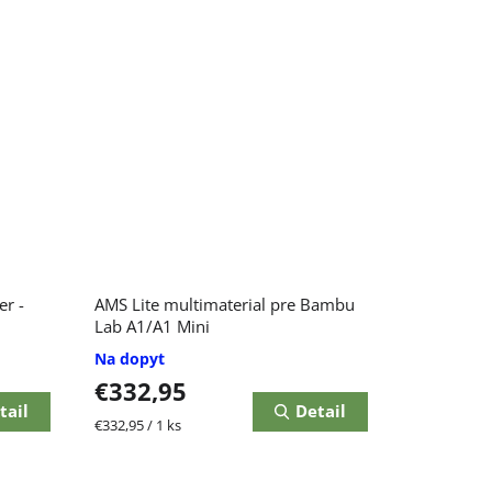
er -
AMS Lite multimaterial pre Bambu
Lab A1/A1 Mini
Na dopyt
€332,95
tail
Detail
Jednotková
€332,95 / 1 ks
cena: