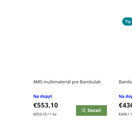
Tip
AMS multimateriál pre Bambulab
Bambu
Na dopyt
Na do
€553,10
€43
Detail
Jednotková
Jednot
€553,10 / 1 ks
€436 / 1
cena:
cena: