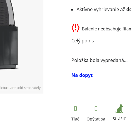
Aktívne vyhrievanie až
do
〈!〉
Balenie neobsahuje filam
Položka bola vypredaná…
Na dopyt
Strážiť
Tlač
Opýtať sa