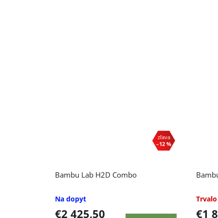
–12 %
Bambu Lab H2D Combo
Bambu
Na dopyt
Trvalo
€2 425,50
€1 