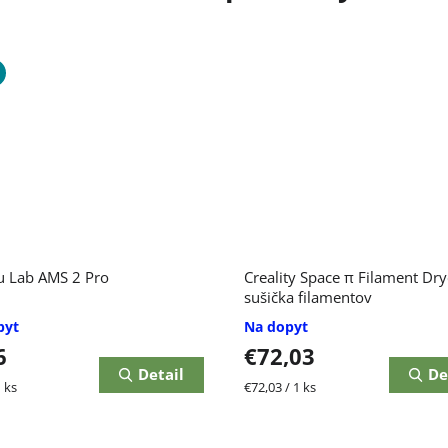
 Lab AMS 2 Pro
Creality Space π Filament Dry
sušička filamentov
pyt
Na dopyt
6
€72,03
Detail
De
ková
Jednotková
 ks
€72,03 / 1 ks
cena: