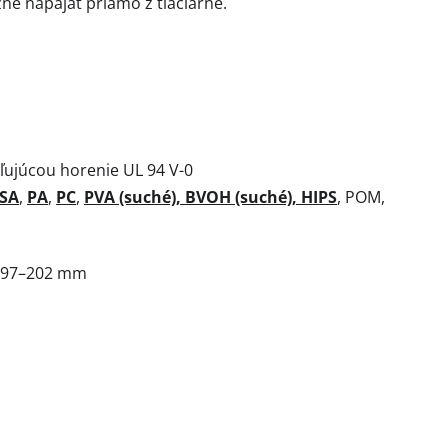
né napájať priamo z tlačiarne.
aľujúcou horenie UL 94 V-0
SA
,
PA
,
PC
,
PVA (suché), BVOH (suché), HIPS
, POM,
 197–202 mm