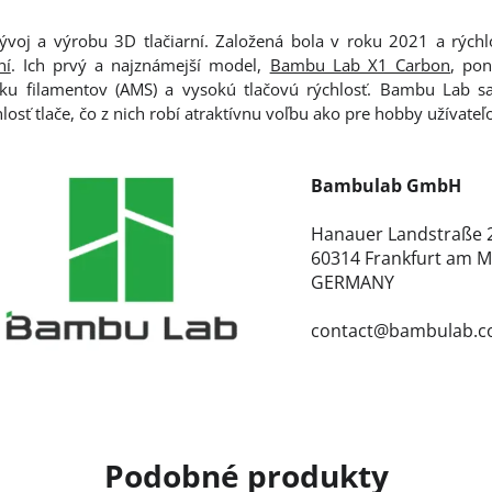
oj a výrobu 3D tlačiarní. Založená bola v roku 2021 a rýchl
ní
. Ich prvý a najznámejší model,
Bambu Lab X1 Carbon
, pon
ku filamentov (AMS) a vysokú tlačovú rýchlosť. Bambu Lab sa
losť tlače, čo z nich robí atraktívnu voľbu ako pre hobby užívateľo
Bambulab GmbH
Hanauer Landstraße 
60314 Frankfurt am M
GERMANY
contact@bambulab.