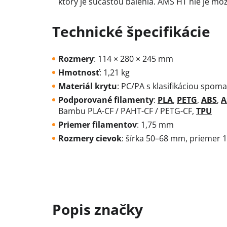
ktorý je súčasťou balenia. AMS HT nie je mož
Technické špecifikácie
Rozmery
: 114 × 280 × 245 mm
Hmotnosť
: 1,21 kg
Materiál krytu
: PC/PA s klasifikáciou spom
Podporované filamenty
:
PLA
,
PETG
,
ABS
,
A
Bambu PLA-CF / PAHT-CF / PETG-CF,
TPU
Priemer filamentov
: 1,75 mm
Rozmery cievok
: šírka 50–68 mm, priemer