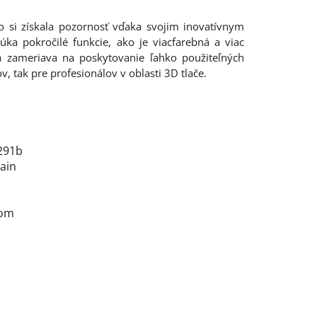
o si získala pozornosť vďaka svojim inovatívnym
úka pokročilé funkcie, ako je viacfarebná a viac
 zameriava na poskytovanie ľahko použiteľných
v, tak pre profesionálov v oblasti 3D tlače.
291b
ain
com