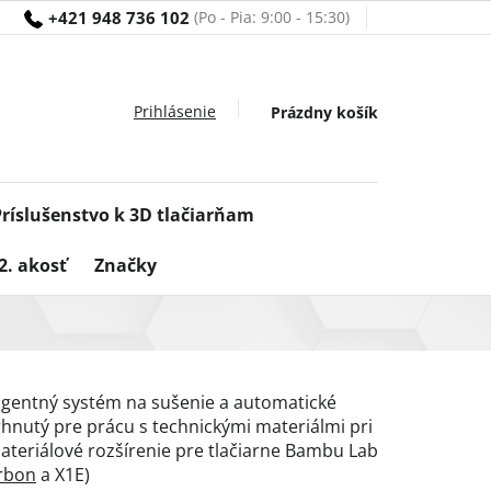
+421 948 736 102
Nákupný
Prázdny košík
košík
Príslušenstvo k 3D tlačiarňam
2. akosť
Značky
igentný systém na sušenie a automatické
hnutý pre prácu s technickými materiálmi pri
ateriálové rozšírenie pre tlačiarne Bambu Lab
rbon
a X1E)