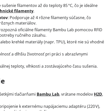
sušenie filamentov až do teploty 85 °C, čo je ideálne
chnické filamenty
.
ntov
: Podporuje až 4 rôzne filamenty súčasne, čo
rôznych materiálov.
rozpozná oficiálne filamenty Bambu Lab pomocou RFID
 potreby ručného zásahu.
 alebo krehké materiály (napr. TPU), ktoré nie sú vhodné
nosť a dlhšiu životnosť pri práci s abrazívnymi
álnej teploty, vlhkosti a zostávajúceho času sušenia.
ie
všetkými tlačiarňami
Bambu Lab
, vrátane modelov
H2D
,
 pripojenie k externému napájaciemu adaptéru (220 V),