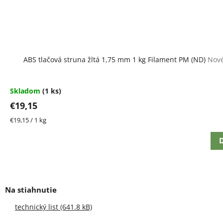
ABS tlačová struna žltá 1,75 mm 1 kg Filament PM (ND)
Nové
Skladom
(1 ks)
€19,15
Jednotková
€19,15 / 1 kg
cena:
D
technický list (641.8 kB)