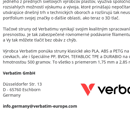
jedného z predných svetových výrobcov plastov, využívá spoločn
rozsiahlych možností výskumu a vývoja, ktoré prinášajú nepočíta
utvárajúce dnešný trh v technických oboroch a rozširujú tak neus
portfolium svojej značky o ďalšie oblasti, ako teraz o 3D tlač.
Tlačové struny od Verbatimu vynikají svojim kvalitným spracovan
presnosťou. Je tak zabezpečené rovnomerné podávanie filamentu
a Vy tak môžete tlačiť bez obáv z chýb.
Výrobca Verbatim ponúka struny klasické ako PLA, ABS a PETG na 
cievkach, ale i špeciálne PP, BVOH, TEFABLOC TPE a DURABIO na 
hmotnosťou 500 gramov. To všetko s priemerom 1,75 mm a 2,85
Verbatim GmbH
Düsseldorfer Str. 13
D - 65760 Eschborn
Germany
info.germany@verbatim-europe.com