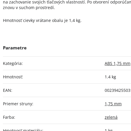
na zachovanie svojich tlačových vlastností. Po otvorení odporúča
znovu v suchom prostredí.
Hmotnosť cievky vrátane obalu je 1,4 kg.
Kategória
:
ABS 1,75 mm
Hmotnosť
:
1.4 kg
EAN
:
00239425503
Priemer struny
:
1,75 mm
Farba
:
zelená
Hmotnosť materiálu
:
1 kg