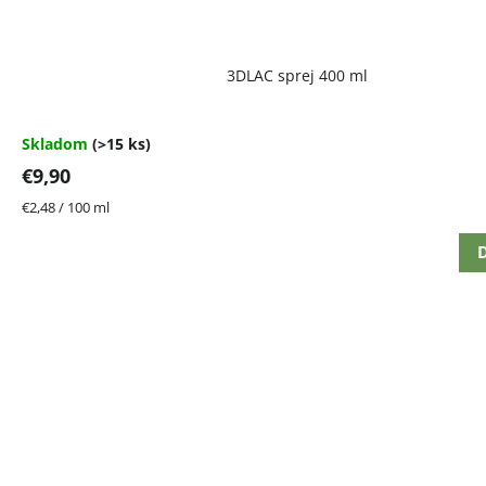
Priemerné
3DLAC sprej 400 ml
hodnotenie
produktu
je
4,7
Skladom
(>15 ks)
z
€9,90
5
hviezdičiek.
Jednotková
€2,48 / 100 ml
cena:
D