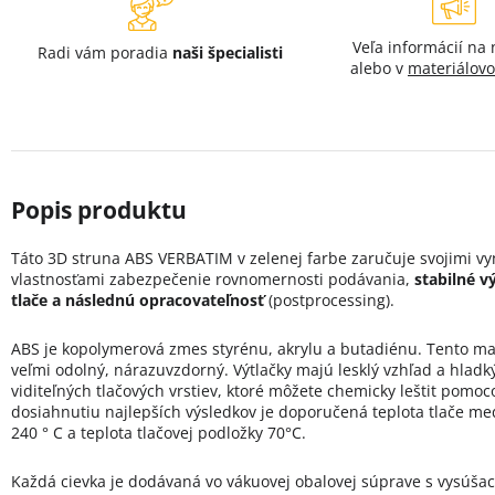
Veľa informácií na
Radi vám poradia
naši špecialisti
alebo v
materiálov
Táto 3D struna ABS VERBATIM v zelenej farbe zaručuje svojimi vy
vlastnosťami zabezpečenie rovnomernosti podávania,
stabilné v
tlače a následnú opracovateľnosť
(postprocessing).
ABS je kopolymerová zmes styrénu, akrylu a butadiénu. Tento mat
veľmi odolný, nárazuvzdorný. Výtlačky majú lesklý vzhľad a hladk
viditeľných tlačových vrstiev, ktoré môžete chemicky leštit pomo
dosiahnutiu najlepších výsledkov je doporučená teplota tlače me
240 ° C a teplota tlačovej podložky 70°C.
Každá cievka je dodávaná vo vákuovej obalovej súprave s vysúša