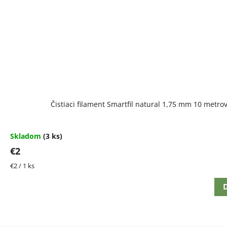
Čistiaci filament Smartfil natural 1,75 mm 10 metro
Skladom
(3 ks)
€2
Jednotková
€2 / 1 ks
cena:
D