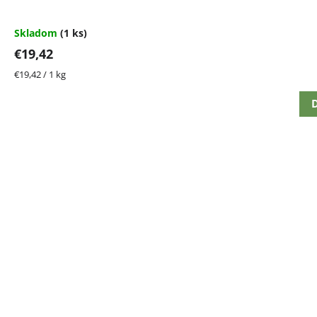
Skladom
(1 ks)
€19,42
Jednotková
€19,42 / 1 kg
cena:
D