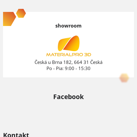
Z
á
p
showroom
ä
t
i
e
Česká u Brna 182, 664 31 Česká
Po - Pia: 9:00 - 15:30
Facebook
Kontakt