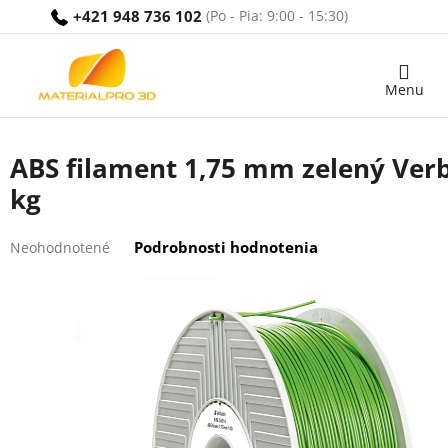
Prejsť
+421 948 736 102
na
obsah
Nákupný
košík
ABS filament 1,75 mm zelený Ver
kg
Priemerné
Podrobnosti hodnotenia
Neohodnotené
hodnotenie
produktu
je
0,0
z
5
hviezdičiek.