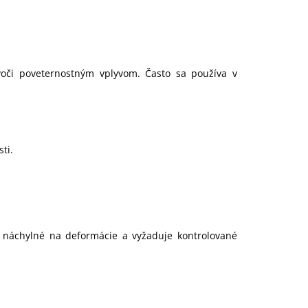
 voči poveternostným vplyvom. Často sa používa v
.
ti.
e náchylné na deformácie a vyžaduje kontrolované