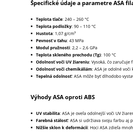
Špecifické údaje a parametre ASA fi
Teplota tlače
: 240 – 260 °C
Teplota podložky
: 90 – 110 °C
Hustota
: 1,07 g/cm³
Pevnosť v ťahu
: 43 MPa
Modul pružnosti
: 2,2 – 2,6 GPa
Teplota skleného prechodu (Tg)
: 100 °C
Odolnosť voči UV žiareniu
: Vysoká, čo zaručuje 
Odolnosť voči chemikáliám
: ASA je odolné voči
Tepelná odolnosť
: ASA môže byť dlhodobo vystav
Výhody ASA oproti ABS
UV stabilita
: ASA je oveľa odolnejší voči UV žiar
Farebná stálosť
: ASA si udržiava svoju farbu aj
Nižšie sklon k deformácii
: Hoci ASA zdieľa mnohé