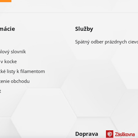
mácie
Služby
Spätný odber prázdnych ciev
lový slovník
 v kocke
ké listy k filamentom
enie obchodu
t
Doprava