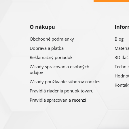
t
i
O nákupu
Infor
e
Obchodné podmienky
Blog
Doprava a platba
Materiá
Reklamačný poriadok
3D tlač
Zásady spracovania osobných
Technic
údajov
Hodnot
Zásady používanie súborov cookies
Kontak
Pravidlá riadenia ponuok tovaru
Pravidlá spracovania recenzí