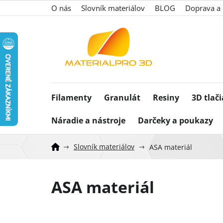
Prejsť
O nás
Slovník materiálov
BLOG
Doprava a 
na
obsah
Filamenty
Granulát
Resiny
3D tlač
Náradie a nástroje
Darčeky a poukazy
Slovník materiálov
ASA materiál
ASA materiál