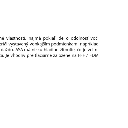
né vlastnosti, najmä pokiaľ ide o odolnosť voči
teriál vystavený vonkajším podmienkam, napríklad
dažďu. ASA má nízku hladinu žltnutie, čo je veľmi
ta. Je vhodný pre tlačiarne založené na FFF / FDM