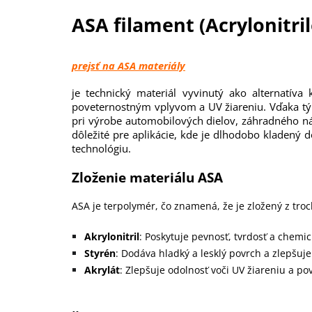
ASA filament
(Acrylonitri
prejsť na ASA materiály
je technický materiál vyvinutý ako alternatíva
poveternostným vplyvom a UV žiareniu. Vďaka tým
pri výrobe automobilových dielov, záhradného náb
dôležité pre aplikácie, kde je dlhodobo kladený 
technológiu.
Zloženie materiálu ASA
ASA je terpolymér, čo znamená, že je zložený z troc
Akrylonitril
: Poskytuje pevnosť, tvrdosť a chemi
Styrén
: Dodáva hladký a lesklý povrch a zlepšuj
Akrylát
: Zlepšuje odolnosť voči UV žiareniu a p