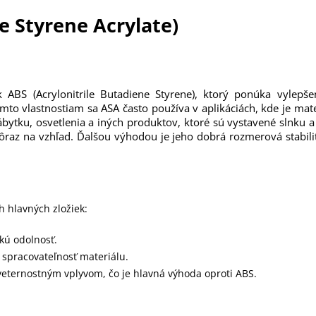
le Styrene Acrylate)
 k ABS (Acrylonitrile Butadiene Styrene), ktorý ponúka vylepše
to vlastnostiam sa ASA často používa v aplikáciách, kde je ma
ytku, osvetlenia a iných produktov, ktoré sú vystavené slnku a 
dôraz na vzhľad. Ďalšou výhodou je jeho dobrá rozmerová stabili
h hlavných zložiek:
ckú odolnosť.
e spracovateľnosť materiálu.
oveternostným vplyvom, čo je hlavná výhoda oproti ABS.