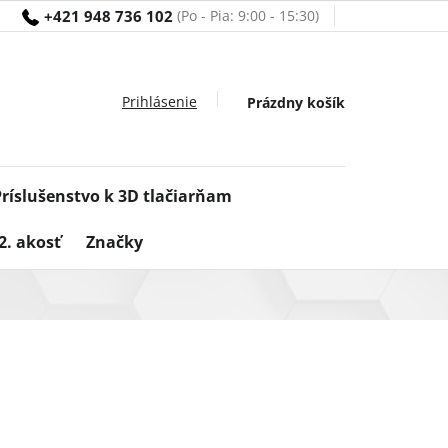
+421 948 736 102
Nákupný
Prázdny košík
košík
Príslušenstvo k 3D tlačiarňam
2. akosť
Značky