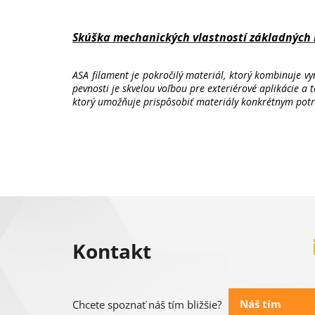
Skúška mechanických vlastností základných
ASA filament je pokročilý materiál, ktorý kombinuje v
pevnosti je skvelou voľbou pre exteriérové aplikácie a
ktorý umožňuje prispôsobiť materiály konkrétnym pot
Z
á
Kontakt
p
ä
Náš tím
Chcete spoznať náš tím bližšie?