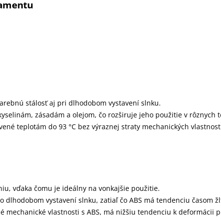
lamentu
farebnú stálosť aj pri dlhodobom vystavení slnku.
 kyselinám, zásadám a olejom, čo rozširuje jeho použitie v rôznych 
ené teplotám do 93 °C bez výraznej straty mechanických vlastnost
eniu, vďaka čomu je ideálny na vonkajšie použitie.
 po dlhodobom vystavení slnku, zatiaľ čo ABS má tendenciu časom žl
 mechanické vlastnosti s ABS, má nižšiu tendenciu k deformácii pri 