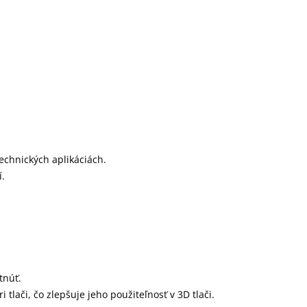
technických aplikáciách.
í.
tnúť.
tlači, čo zlepšuje jeho použiteľnosť v 3D tlači.