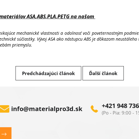
 materiálov ASA,ABS,PLA,PETG na našom
ynikajúce mechanické vlastnosti a odolnosť voči poveternostným podmie
 technické súčiastky. Vývoj ASA ako nástupcu ABS je dôkazom neustáleho
rebám priemyslu.
Predchádzajúci článok
Ďalší článok
+421 948 736
info
@
materialpro3d.sk