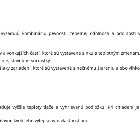
é vyžadujú kombináciu pevnosti, tepelnej odolnosti a odolnosti
ov a vonkajších častí, ktoré sú vystavené slnku a teplotným zmenám
enie, stavebné súčiastky.
žiaky zariadení, ktoré sú vystavené slnečnému žiareniu alebo vlhkos
duje vyššie teploty tlače a vyhrievanú podložku. Pri chladení j
 hlavne kvôli jeho vylepšeným vlastnostiam.