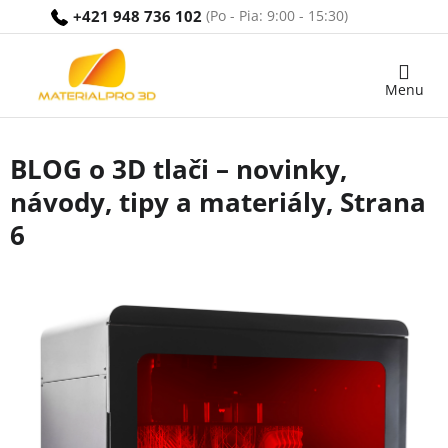
Prejsť
+421 948 736 102
na
obsah
Nákupný
košík
BLOG o 3D tlači – novinky,
návody, tipy a materiály
, Strana
6
V
ý
p
i
s