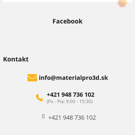
y
v
ý
Facebook
p
i
s
u
Kontakt
info
@
materialpro3d.sk
+421 948 736 102
+421 948 736 102