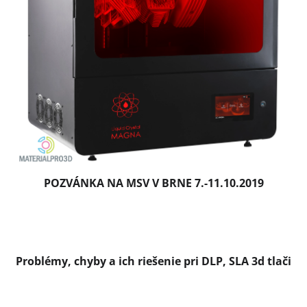
č
l
á
n
k
o
v
POZVÁNKA NA MSV V BRNE 7.-11.10.2019
Problémy, chyby a ich riešenie pri DLP, SLA 3d tlači