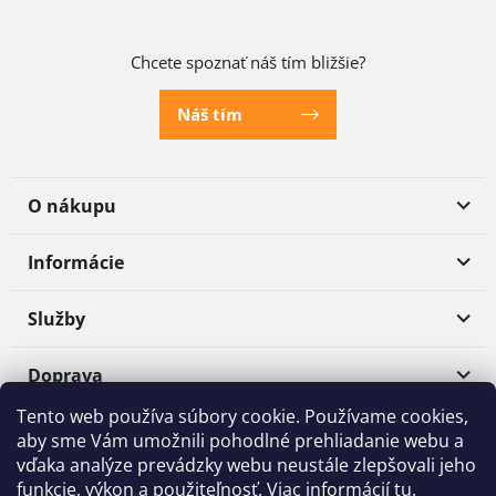
Chcete spoznať náš tím bližšie?
Náš tím
O nákupu
Informácie
Služby
Doprava
Tento web používa súbory cookie. Používame cookies,
Platba
aby sme Vám umožnili pohodlné prehliadanie webu a
vďaka analýze prevádzky webu neustále zlepšovali jeho
funkcie, výkon a použiteľnosť. Viac informácií
tu
.