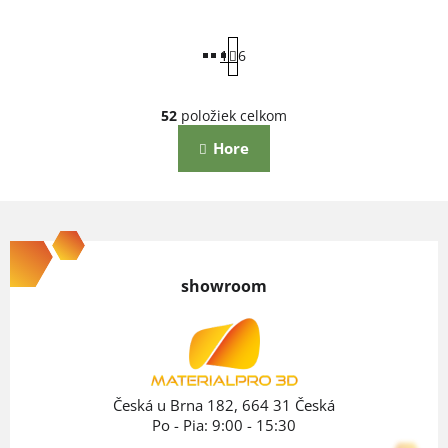
S
t
r
1
6
á
n
O
k
52
položiek celkom
v
o
Hore
l
v
a
á
n
d
Z
i
a
e
á
c
p
showroom
i
ä
e
t
p
i
r
v
e
Česká u Brna 182, 664 31 Česká
k
Po - Pia: 9:00 - 15:30