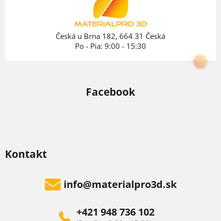
t
i
e
Česká u Brna 182, 664 31 Česká
Po - Pia: 9:00 - 15:30
Facebook
Kontakt
info
@
materialpro3d.sk
+421 948 736 102