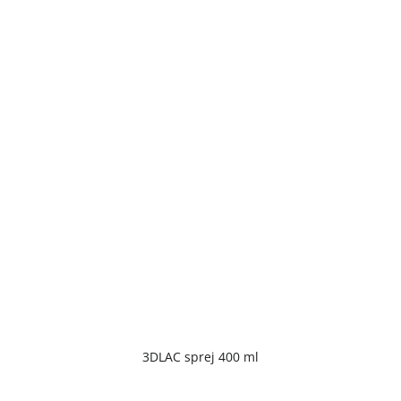
Priemerné
3DLAC sprej 400 ml
hodnotenie
produktu
je