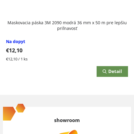
Maskovacia páska 3M 2090 modrá 36 mm x 50 m pre lepšiu
priľnavosť
Na dopyt
€12,10
Jednotková
€12,10 / 1 ks
cena:
Detail
Z
á
p
showroom
ä