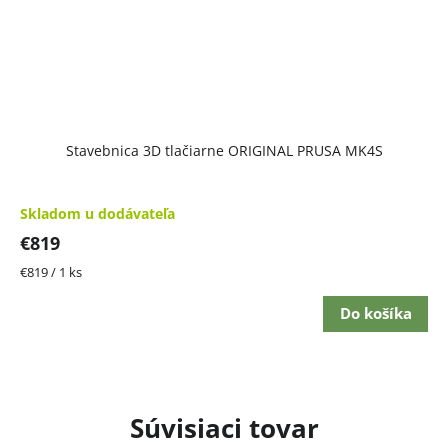
Stavebnica 3D tlačiarne ORIGINAL PRUSA MK4S
Skladom u dodávateľa
€819
Jednotková
€819 / 1 ks
cena:
Do košíka
Súvisiaci tovar