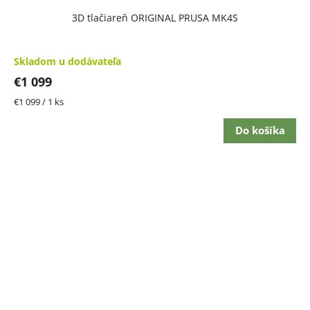
3D tlačiareň ORIGINAL PRUSA MK4S
Skladom u dodávateľa
€1 099
Jednotková
€1 099 / 1 ks
cena:
Do košíka