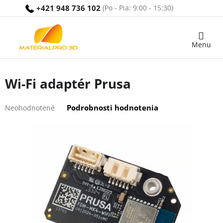
Prejsť
+421 948 736 102
na
obsah
Nákupný
košík
Wi-Fi adaptér Prusa
Priemerné
Podrobnosti hodnotenia
Neohodnotené
hodnotenie
produktu
je
0,0
z
5
hviezdičiek.