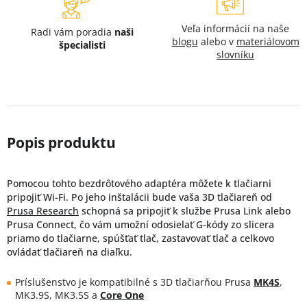
Veľa informácií na naše
Radi vám poradia
naši
blogu
alebo v
materiálovom
špecialisti
slovníku
Pomocou tohto bezdrôtového adaptéra môžete k tlačiarni
pripojiť Wi-Fi. Po jeho inštalácii bude vaša 3D tlačiareň od
Prusa Research
schopná sa pripojiť k službe Prusa Link alebo
Prusa Connect, čo vám umožní odosielať G-kódy zo slicera
priamo do tlačiarne, spúšťať tlač, zastavovať tlač a celkovo
ovládať tlačiareň na diaľku.
Príslušenstvo je kompatibilné s 3D tlačiarňou Prusa
MK4S
,
MK3.9S, MK3.5S a
Core One