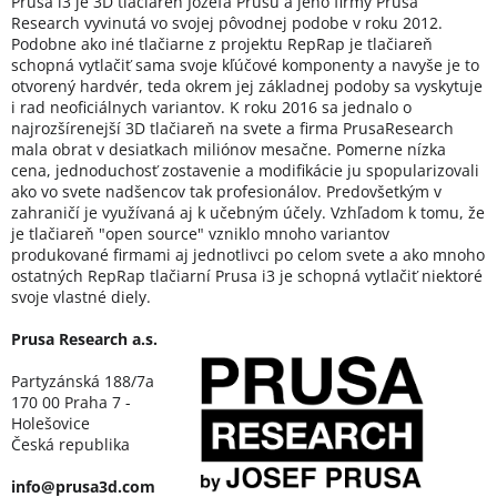
Prusa i3 je 3D tlačiareň Jozefa Prušu a jeho firmy Prusa
Research vyvinutá vo svojej pôvodnej podobe v roku 2012.
Podobne ako iné tlačiarne z projektu RepRap je tlačiareň
schopná vytlačiť sama svoje kľúčové komponenty a navyše je to
otvorený hardvér, teda okrem jej základnej podoby sa vyskytuje
i rad neoficiálnych variantov. K roku 2016 sa jednalo o
najrozšírenejší 3D tlačiareň na svete a firma PrusaResearch
mala obrat v desiatkach miliónov mesačne. Pomerne nízka
cena, jednoduchosť zostavenie a modifikácie ju spopularizovali
ako vo svete nadšencov tak profesionálov. Predovšetkým v
zahraničí je využívaná aj k učebným účely. Vzhľadom k tomu, že
je tlačiareň "open source" vzniklo mnoho variantov
produkované firmami aj jednotlivci po celom svete a ako mnoho
ostatných RepRap tlačiarní Prusa i3 je schopná vytlačiť niektoré
svoje vlastné diely.
Prusa Research a.s.
Partyzánská 188/7a
170 00 Praha 7 -
Holešovice
Česká republika
info@prusa3d.com