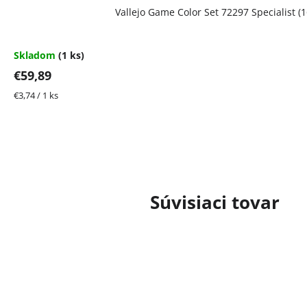
Vallejo Game Color Set 72297 Specialist (1
Skladom
(1 ks)
€59,89
Jednotková
€3,74 / 1 ks
cena:
Súvisiaci tovar