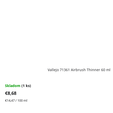
Vallejo 71361 Airbrush Thinner 60 ml
Skladom
(1 ks)
€8,68
Jednotková
€14,47 / 100 ml
cena: