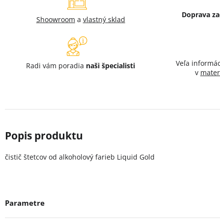
Doprava z
Shoowroom
a
vlastný sklad
Veľa informá
Radi vám poradia
naši špecialisti
v
mater
čistič štetcov od alkoholový farieb Liquid Gold