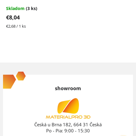
Skladom
(3 ks)
€8,04
Jednotková
€2,68 / 1 ks
cena:
Z
á
p
showroom
ä
t
i
e
Česká u Brna 182, 664 31 Česká
Po - Pia: 9:00 - 15:30