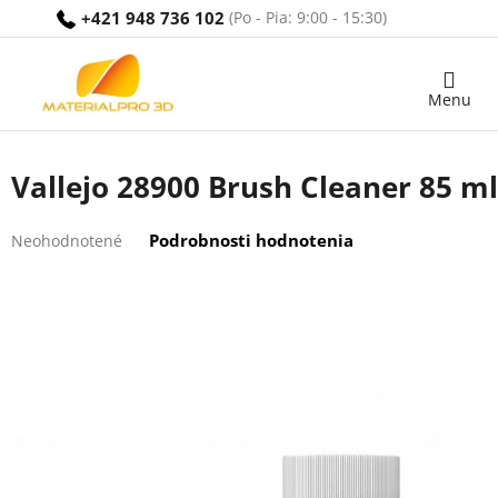
Prejsť
+421 948 736 102
na
obsah
Nákupný
košík
Vallejo 28900 Brush Cleaner 85 ml
Priemerné
Podrobnosti hodnotenia
Neohodnotené
hodnotenie
produktu
je
0,0
z
5
hviezdičiek.