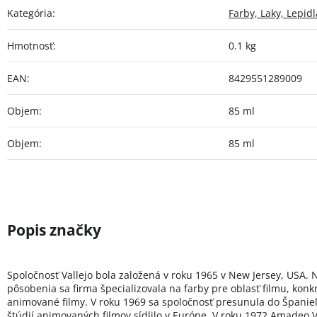
Kategória
:
Farby, Laky, Lepidl
Hmotnosť
:
0.1 kg
EAN
:
8429551289009
Objem
:
85 ml
Objem
:
85 ml
Spoločnosť Vallejo bola založená v roku 1965 v New Jersey, USA. 
pôsobenia sa firma špecializovala na farby pre oblasť filmu, konk
animované filmy. V roku 1969 sa spoločnosť presunula do Španie
štúdií animovaných filmov sídlilo v Európe. V roku 1972 Amadeo Va