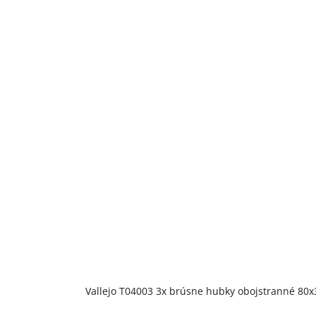
Vallejo T04003 3x brúsne hubky obojstranné 80