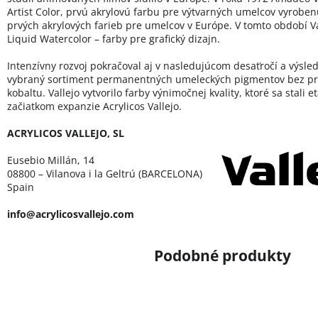
Artist Color, prvú akrylovú farbu pre výtvarných umelcov vyroben
prvých akrylových farieb pre umelcov v Európe. V tomto období Val
Liquid Watercolor – farby pre grafický dizajn.
Intenzívny rozvoj pokračoval aj v nasledujúcom desaťročí a výsled
vybraný sortiment permanentných umeleckých pigmentov bez pr
kobaltu. Vallejo vytvorilo farby výnimočnej kvality, ktoré sa stali 
začiatkom expanzie Acrylicos Vallejo.
ACRYLICOS VALLEJO, SL
Eusebio Millán, 14
08800 – Vilanova i la Geltrú (BARCELONA)
Spain
info@acrylicosvallejo.com