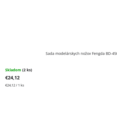
Sada modelárskych nožov Fengda BD-45
Skladom
(2 ks)
€24,12
Jednotková
€24,12 / 1 ks
cena: