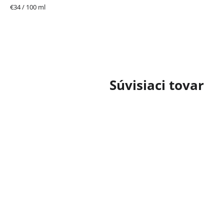
Jednotková
€34 / 100 ml
cena:
Súvisiaci tovar