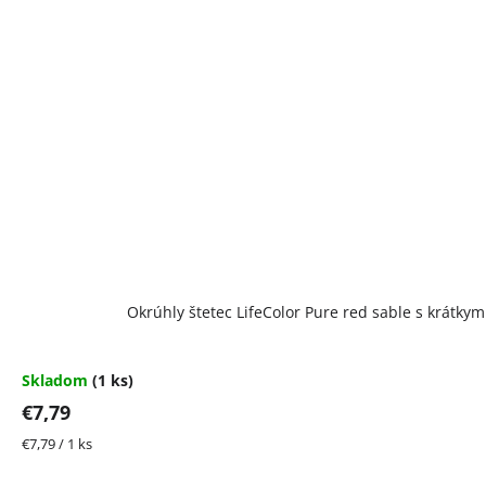
Okrúhly štetec LifeColor Pure red sable s krátky
Skladom
(1 ks)
€7,79
Jednotková
€7,79 / 1 ks
cena: