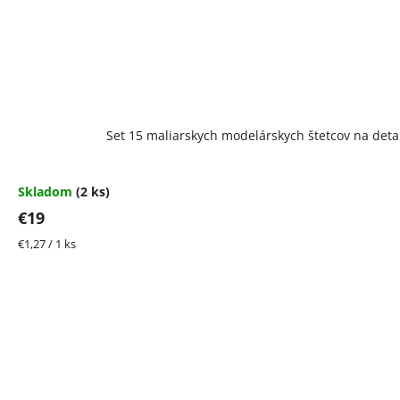
Set 15 maliarskych modelárskych štetcov na detail
Skladom
(2 ks)
€19
Jednotková
€1,27 / 1 ks
cena: