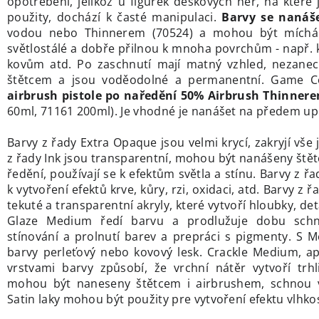
opotřebení, jelikož u figurek deskových her, na které 
použity, dochází k časté manipulaci.
Barvy se nanáše
vodou nebo Thinnerem (70524) a mohou být míchá
světlostálé a dobře přilnou k mnoha povrchům - např. k
kovům atd. Po zaschnutí mají matný vzhled, nezanec
štětcem a jsou voděodolné a permanentní. Game 
airbrush pistole po naředění 50% Airbrush Thinner
60ml, 71161 200ml). Je vhodné je nanášet na předem up
Barvy z řady Extra Opaque jsou velmi krycí, zakryjí vše
z řady Ink jsou transparentní, mohou být nanášeny ště
ředění, používají se k efektům světla a stínu. Barvy z řa
k vytvoření efektů krve, kůry, rzi, oxidaci, atd. Barvy z
tekuté a transparentní akryly, které vytvoří hloubky, det
Glaze Medium ředí barvu a prodlužuje dobu schn
stínování a prolnutí barev a prepráci s pigmenty. S Me
barvy perleťový nebo kovový lesk. Crackle Medium, a
vrstvami barvy způsobí, že vrchní nátěr vytvoří trhl
mohou být naneseny štětcem i airbrushem, schnou v
Satin laky mohou být použity pre vytvoření efektu vlhkos