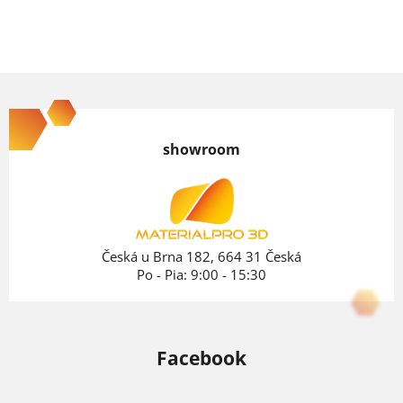
Z
á
p
showroom
ä
t
i
e
Česká u Brna 182, 664 31 Česká
Po - Pia: 9:00 - 15:30
Facebook