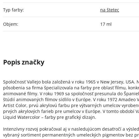
Typ farby
:
na štetec
Objem
:
17 ml
Spoločnosť Vallejo bola založená v roku 1965 v New Jersey, USA. 
pôsobenia sa firma špecializovala na farby pre oblasť filmu, konk
animované filmy. V roku 1969 sa spoločnosť presunula do Španie
štúdií animovaných filmov sídlilo v Európe. V roku 1972 Amadeo Va
Artist Color, prvú akrylovú farbu pre výtvarných umelcov vyroben
prvých akrylových farieb pre umelcov v Európe. V tomto období Val
Liquid Watercolor – farby pre grafický dizajn.
Intenzívny rozvoj pokračoval aj v nasledujúcom desaťročí a výsled
vybraný sortiment permanentných umeleckých pigmentov bez pr