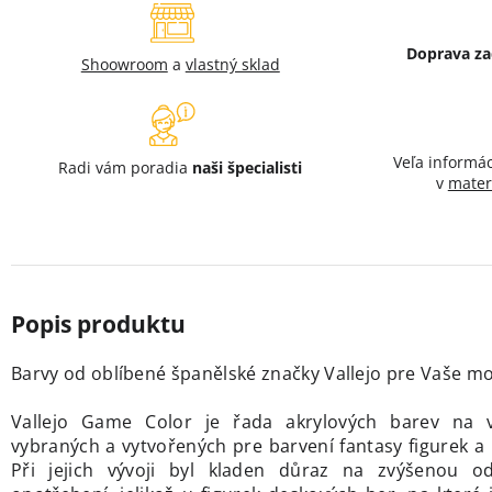
Doprava z
Shoowroom
a
vlastný sklad
Veľa informá
Radi vám poradia
naši špecialisti
v
mater
Barvy od oblíbené španělské značky Vallejo
pre Vaše mod
Vallejo Game Color je řada akrylových barev na v
vybraných a vytvořených pre barvení fantasy figurek 
Při jejich vývoji byl kladen důraz na zvýšenou od