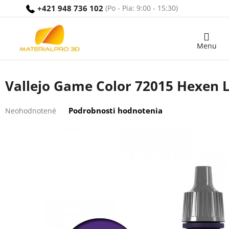
Prejsť
+421 948 736 102
na
obsah
Nákupný
košík
Vallejo Game Color 72015 Hexen L
Priemerné
Podrobnosti hodnotenia
Neohodnotené
hodnotenie
produktu
je
0,0
z
5
hviezdičiek.