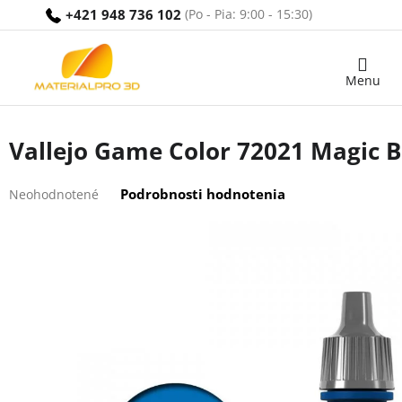
Prejsť
+421 948 736 102
na
obsah
Nákupný
košík
Vallejo Game Color 72021 Magic B
Priemerné
Podrobnosti hodnotenia
Neohodnotené
hodnotenie
produktu
je
0,0
z
5
hviezdičiek.