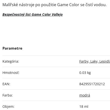
Malířské nástroje po použitie Game Color se čistí vodou.
Bezpečnostný list Game Color Vallejo
Kategória
:
Farby, Laky, Lepidl
Hmotnosť
:
0.03 kg
EAN
:
8429551720212
Farba
:
modrá
Objem
:
18 ml