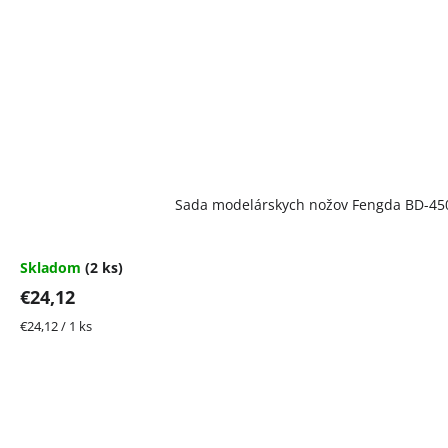
Sada modelárskych nožov Fengda BD-45
Skladom
(2 ks)
€24,12
Jednotková
€24,12 / 1 ks
cena: