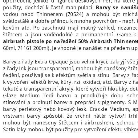
opotřebení, jelikož u figurek deskových her, na které 
použity, dochází k časté manipulaci.
Barvy se nanáše
vodou nebo Thinnerem (70524) a mohou být míchá
světlostálé a dobře přilnou k mnoha povrchům - např. k
kovům atd. Po zaschnutí mají matný vzhled, nezanec
štětcem a jsou voděodolné a permanentní. Game 
airbrush pistole po naředění 50% Airbrush Thinner
60ml, 71161 200ml). Je vhodné je nanášet na předem up
Barvy z řady Extra Opaque jsou velmi krycí, zakryjí vše
z řady Ink jsou transparentní, mohou být nanášeny ště
ředění, používají se k efektům světla a stínu. Barvy z řa
k vytvoření efektů krve, kůry, rzi, oxidaci, atd. Barvy z
tekuté a transparentní akryly, které vytvoří hloubky, det
Glaze Medium ředí barvu a prodlužuje dobu schn
stínování a prolnutí barev a prepráci s pigmenty. S Me
barvy perleťový nebo kovový lesk. Crackle Medium, a
vrstvami barvy způsobí, že vrchní nátěr vytvoří trhl
mohou být naneseny štětcem i airbrushem, schnou v
Satin laky mohou být použity pre vytvoření efektu vlhkos