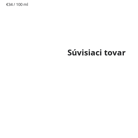
Jednotková
€34 / 100 ml
cena:
Súvisiaci tovar