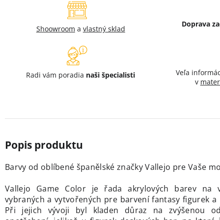
Doprava z
Shoowroom
a
vlastný sklad
Veľa informá
Radi vám poradia
naši špecialisti
v
mater
Barvy od oblíbené španělské značky Vallejo
pre Vaše mod
Vallejo Game Color je řada akrylových barev na v
vybraných a vytvořených pre barvení fantasy figurek 
Při jejich vývoji byl kladen důraz na zvýšenou od