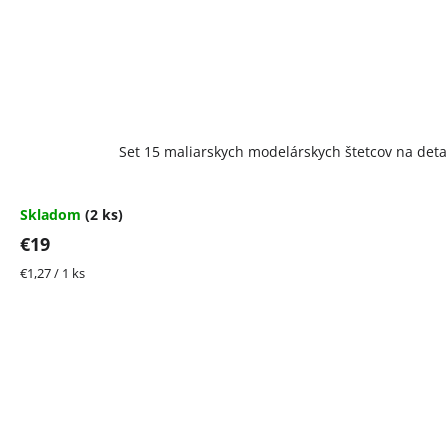
Set 15 maliarskych modelárskych štetcov na detail
Skladom
(2 ks)
€19
Jednotková
€1,27 / 1 ks
cena: