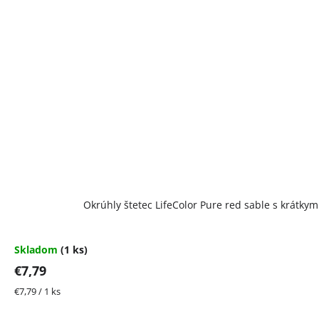
Okrúhly štetec LifeColor Pure red sable s krátky
Skladom
(1 ks)
€7,79
Jednotková
€7,79 / 1 ks
cena: