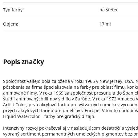
Typ farby
:
na štetec
Objem
:
17 ml
Spoločnosť Vallejo bola založená v roku 1965 v New Jersey, USA. 
pôsobenia sa firma špecializovala na farby pre oblasť filmu, konk
animované filmy. V roku 1969 sa spoločnosť presunula do Španie
štúdií animovaných filmov sídlilo v Európe. V roku 1972 Amadeo Va
Artist Color, prvú akrylovú farbu pre výtvarných umelcov vyroben
prvých akrylových farieb pre umelcov v Európe. V tomto období Val
Liquid Watercolor – farby pre grafický dizajn.
Intenzívny rozvoj pokračoval aj v nasledujúcom desaťročí a výsled
vybraný sortiment permanentných umeleckých pigmentov bez pr