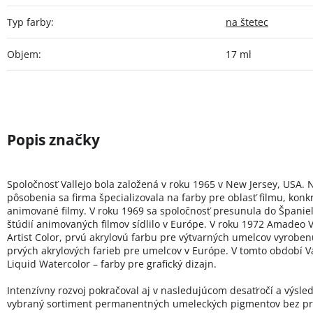
Typ farby
:
na štetec
Objem
:
17 ml
Spoločnosť Vallejo bola založená v roku 1965 v New Jersey, USA. 
pôsobenia sa firma špecializovala na farby pre oblasť filmu, konk
animované filmy. V roku 1969 sa spoločnosť presunula do Španie
štúdií animovaných filmov sídlilo v Európe. V roku 1972 Amadeo Va
Artist Color, prvú akrylovú farbu pre výtvarných umelcov vyroben
prvých akrylových farieb pre umelcov v Európe. V tomto období Val
Liquid Watercolor – farby pre grafický dizajn.
Intenzívny rozvoj pokračoval aj v nasledujúcom desaťročí a výsled
vybraný sortiment permanentných umeleckých pigmentov bez pr