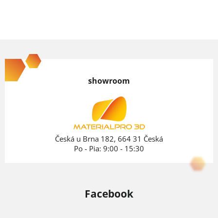
Z
á
p
showroom
ä
t
i
e
Česká u Brna 182, 664 31 Česká
Po - Pia: 9:00 - 15:30
Facebook