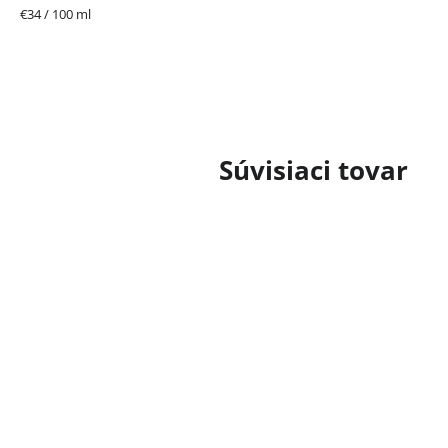
Jednotková
€34 / 100 ml
cena:
Súvisiaci tovar