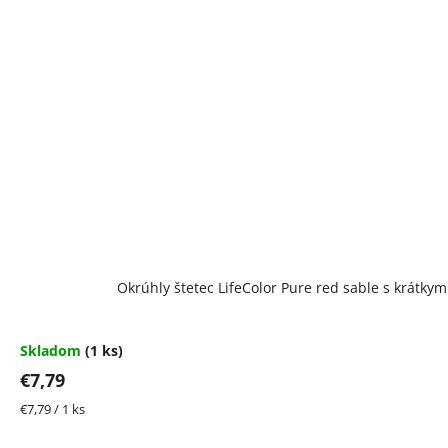
Okrúhly štetec LifeColor Pure red sable s krátky
Skladom
(1 ks)
€7,79
Jednotková
€7,79 / 1 ks
cena: