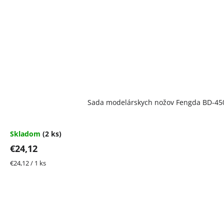
Sada modelárskych nožov Fengda BD-45
Skladom
(2 ks)
€24,12
Jednotková
€24,12 / 1 ks
cena: