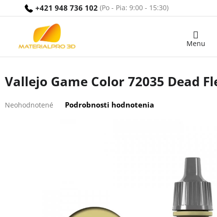
Prejsť
+421 948 736 102
na
obsah
Nákupný
košík
Vallejo Game Color 72035 Dead Fl
Priemerné
Podrobnosti hodnotenia
Neohodnotené
hodnotenie
produktu
je
0,0
z
5
hviezdičiek.