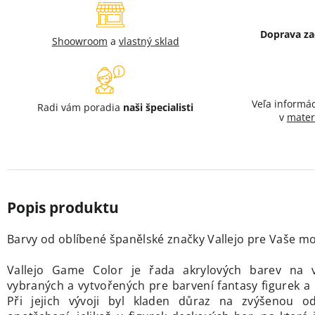
Doprava z
Shoowroom
a
vlastný sklad
Veľa informá
Radi vám poradia
naši špecialisti
v
mater
Barvy od oblíbené španělské značky Vallejo
pre Vaše mod
Vallejo Game Color je řada akrylových barev na v
vybraných a vytvořených pre barvení fantasy figurek 
Při jejich vývoji byl kladen důraz na zvýšenou od