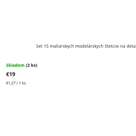
Set 15 maliarskych modelárskych štetcov na detail
Skladom
(2 ks)
€19
Jednotková
€1,27 / 1 ks
cena: