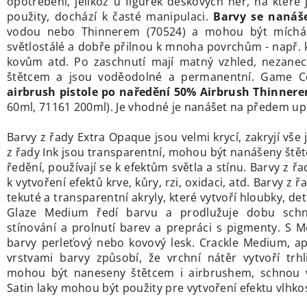
opotřebení, jelikož u figurek deskových her, na které 
použity, dochází k časté manipulaci.
Barvy se nanáše
vodou nebo Thinnerem (70524) a mohou být míchá
světlostálé a dobře přilnou k mnoha povrchům - např. k
kovům atd. Po zaschnutí mají matný vzhled, nezanec
štětcem a jsou voděodolné a permanentní. Game 
airbrush pistole po naředění 50% Airbrush Thinner
60ml, 71161 200ml). Je vhodné je nanášet na předem up
Barvy z řady Extra Opaque jsou velmi krycí, zakryjí vše
z řady Ink jsou transparentní, mohou být nanášeny ště
ředění, používají se k efektům světla a stínu. Barvy z řa
k vytvoření efektů krve, kůry, rzi, oxidaci, atd. Barvy z
tekuté a transparentní akryly, které vytvoří hloubky, det
Glaze Medium ředí barvu a prodlužuje dobu schn
stínování a prolnutí barev a prepráci s pigmenty. S Me
barvy perleťový nebo kovový lesk. Crackle Medium, a
vrstvami barvy způsobí, že vrchní nátěr vytvoří trhl
mohou být naneseny štětcem i airbrushem, schnou v
Satin laky mohou být použity pre vytvoření efektu vlhkos