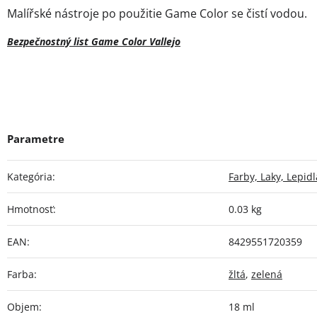
Malířské nástroje po použitie Game Color se čistí vodou.
Bezpečnostný list Game Color Vallejo
Kategória
:
Farby, Laky, Lepidl
Hmotnosť
:
0.03 kg
EAN
:
8429551720359
Farba
:
žltá
,
zelená
Objem
:
18 ml