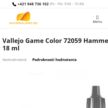
Prejsť
+421 948 736 102
na
obsah
Nákupný
košík
Vallejo Game Color 72059 Hamme
18 ml
Priemerné
Podrobnosti hodnotenia
Neohodnotené
hodnotenie
produktu
je
0,0
z
5
hviezdičiek.