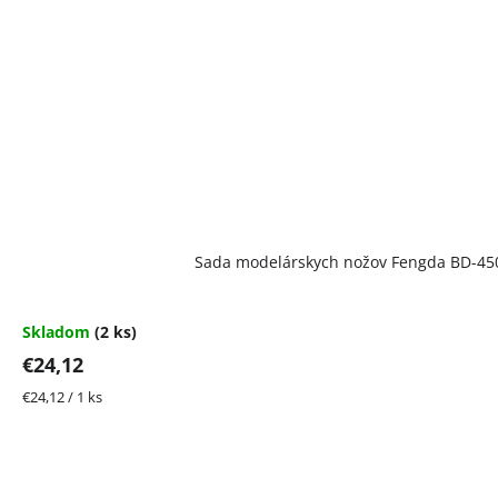
Sada modelárskych nožov Fengda BD-45
Skladom
(2 ks)
€24,12
Jednotková
€24,12 / 1 ks
cena: