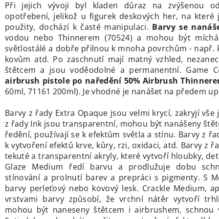
Při jejich vývoji byl kladen důraz na zvýšenou od
opotřebení, jelikož u figurek deskových her, na které 
použity, dochází k časté manipulaci.
Barvy se nanáše
vodou nebo Thinnerem (70524) a mohou být míchá
světlostálé a dobře přilnou k mnoha povrchům - např. k
kovům atd. Po zaschnutí mají matný vzhled, nezanec
štětcem a jsou voděodolné a permanentní. Game 
airbrush pistole po naředění 50% Airbrush Thinner
60ml, 71161 200ml). Je vhodné je nanášet na předem up
Barvy z řady Extra Opaque jsou velmi krycí, zakryjí vše
z řady Ink jsou transparentní, mohou být nanášeny ště
ředění, používají se k efektům světla a stínu. Barvy z řa
k vytvoření efektů krve, kůry, rzi, oxidaci, atd. Barvy z
tekuté a transparentní akryly, které vytvoří hloubky, det
Glaze Medium ředí barvu a prodlužuje dobu schn
stínování a prolnutí barev a prepráci s pigmenty. S Me
barvy perleťový nebo kovový lesk. Crackle Medium, a
vrstvami barvy způsobí, že vrchní nátěr vytvoří trhl
mohou být naneseny štětcem i airbrushem, schnou v