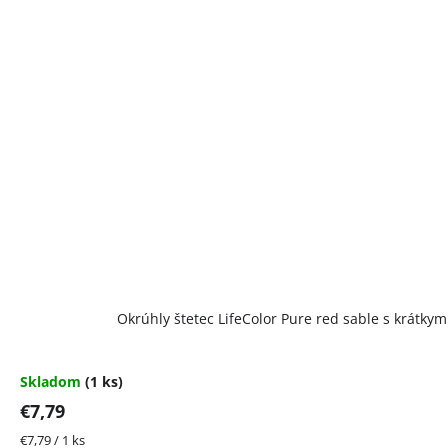
Okrúhly štetec LifeColor Pure red sable s krátky
Skladom
(1 ks)
€7,79
Jednotková
€7,79 / 1 ks