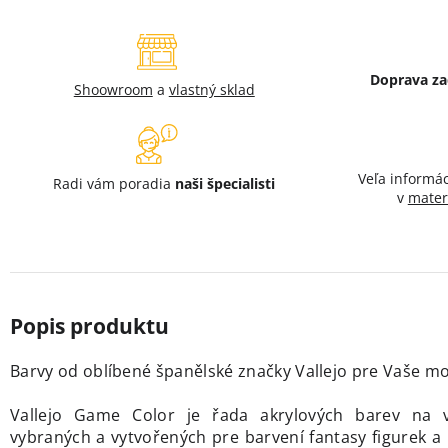
Doprava z
Shoowroom
a
vlastný sklad
Veľa informá
Radi vám poradia
naši špecialisti
v
mater
Barvy od oblíbené španělské značky Vallejo
pre Vaše mod
Vallejo Game Color je řada akrylových barev na v
vybraných a vytvořených pre barvení fantasy figurek 