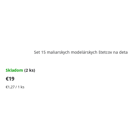
Set 15 maliarskych modelárskych štetcov na detail
Skladom
(2 ks)
€19
Jednotková
€1,27 / 1 ks
cena: