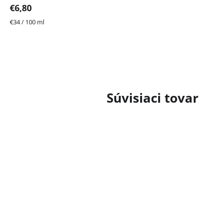
€6,80
Jednotková
€34 / 100 ml
cena:
Súvisiaci tovar