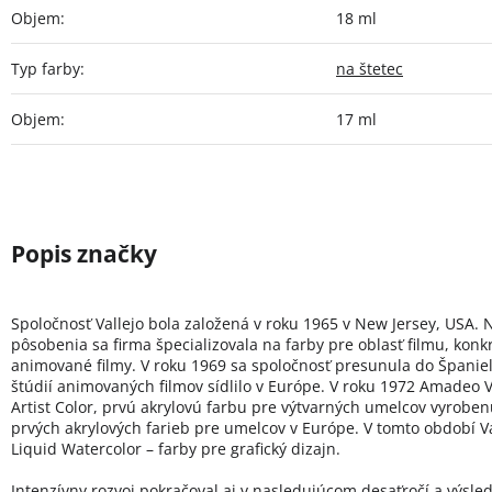
Objem
:
18 ml
Typ farby
:
na štetec
Objem
:
17 ml
Spoločnosť Vallejo bola založená v roku 1965 v New Jersey, USA. 
pôsobenia sa firma špecializovala na farby pre oblasť filmu, konk
animované filmy. V roku 1969 sa spoločnosť presunula do Španie
štúdií animovaných filmov sídlilo v Európe. V roku 1972 Amadeo Va
Artist Color, prvú akrylovú farbu pre výtvarných umelcov vyroben
prvých akrylových farieb pre umelcov v Európe. V tomto období Val
Liquid Watercolor – farby pre grafický dizajn.
Intenzívny rozvoj pokračoval aj v nasledujúcom desaťročí a výsled