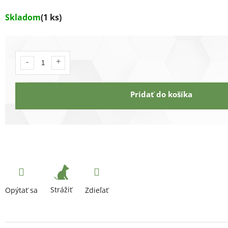
Skladom
(1 ks)
Pridať do košíka
Strážiť
Opýtať sa
Zdieľať