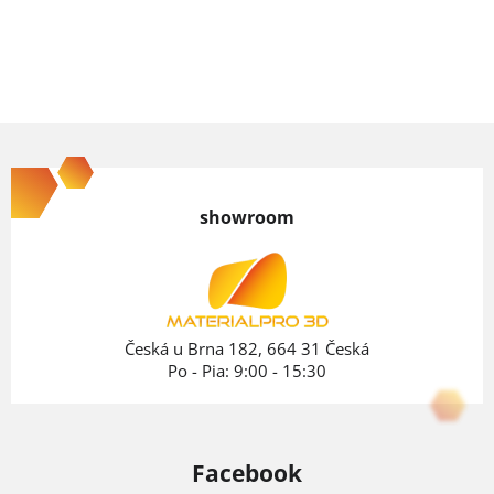
cena:
Z
á
p
showroom
ä
t
i
e
Česká u Brna 182, 664 31 Česká
Po - Pia: 9:00 - 15:30
Facebook