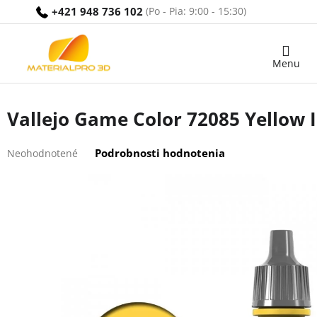
Prejsť
+421 948 736 102
na
obsah
Nákupný
košík
Vallejo Game Color 72085 Yellow 
Priemerné
Podrobnosti hodnotenia
Neohodnotené
hodnotenie
produktu
je
0,0
z
5
hviezdičiek.