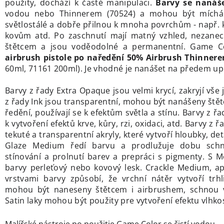
použity, dochází k časté manipulaci.
Barvy se nanáše
vodou nebo Thinnerem (70524) a mohou být míchá
světlostálé a dobře přilnou k mnoha povrchům - např. k
kovům atd. Po zaschnutí mají matný vzhled, nezanec
štětcem a jsou voděodolné a permanentní. Game 
airbrush pistole po naředění 50% Airbrush Thinner
60ml, 71161 200ml). Je vhodné je nanášet na předem up
Barvy z řady Extra Opaque jsou velmi krycí, zakryjí vše
z řady Ink jsou transparentní, mohou být nanášeny ště
ředění, používají se k efektům světla a stínu. Barvy z řa
k vytvoření efektů krve, kůry, rzi, oxidaci, atd. Barvy z
tekuté a transparentní akryly, které vytvoří hloubky, det
Glaze Medium ředí barvu a prodlužuje dobu schn
stínování a prolnutí barev a prepráci s pigmenty. S Me
barvy perleťový nebo kovový lesk. Crackle Medium, a
vrstvami barvy způsobí, že vrchní nátěr vytvoří trhl
mohou být naneseny štětcem i airbrushem, schnou v
Satin laky mohou být použity pre vytvoření efektu vlhkos
Malířské nástroje po použitie Game Color se čistí vodou.