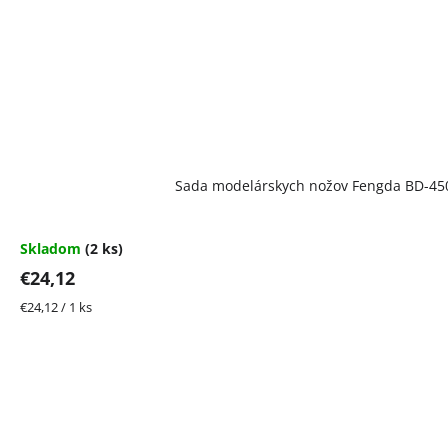
Sada modelárskych nožov Fengda BD-45
Skladom
(2 ks)
€24,12
Jednotková
€24,12 / 1 ks
cena: