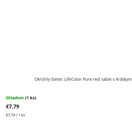
Okrúhly štetec LifeColor Pure red sable s krátky
Skladom
(1 ks)
€7,79
Jednotková
€7,79 / 1 ks
cena: