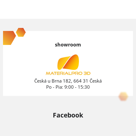
Z
á
p
showroom
ä
t
i
e
Česká u Brna 182, 664 31 Česká
Po - Pia: 9:00 - 15:30
Facebook