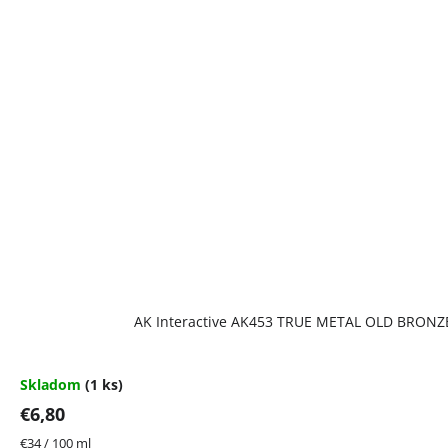
AK Interactive AK453 TRUE METAL OLD BRONZ
Skladom
(1 ks)
€6,80
Jednotková
€34 / 100 ml