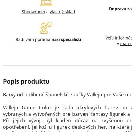
Doprava z
Shoowroom
a
vlastný sklad
Veľa informá
Radi vám poradia
naši špecialisti
v
mater
Barvy od oblíbené španělské značky Vallejo
pre Vaše mod
Vallejo Game Color je řada akrylových barev na v
vybraných a vytvořených pre barvení fantasy figurek 
Při jejich vývoji byl kladen důraz na zvýšenou od
opotřebení, jelikož u figurek deskových her, na které 