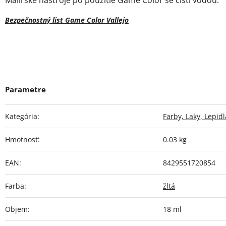
Bezpečnostný list Game Color Vallejo
Kategória
:
Farby, Laky, Lepidl
Hmotnosť
:
0.03 kg
EAN
:
8429551720854
Farba
:
žltá
Objem
:
18 ml