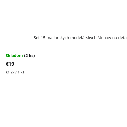
Set 15 maliarskych modelárskych štetcov na detail
Skladom
(2 ks)
€19
Jednotková
€1,27 / 1 ks
cena: