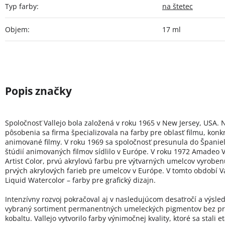
Typ farby
:
na štetec
Objem
:
17 ml
Spoločnosť Vallejo bola založená v roku 1965 v New Jersey, USA. 
pôsobenia sa firma špecializovala na farby pre oblasť filmu, konk
animované filmy. V roku 1969 sa spoločnosť presunula do Španie
štúdií animovaných filmov sídlilo v Európe. V roku 1972 Amadeo Va
Artist Color, prvú akrylovú farbu pre výtvarných umelcov vyroben
prvých akrylových farieb pre umelcov v Európe. V tomto období Val
Liquid Watercolor – farby pre grafický dizajn.
Intenzívny rozvoj pokračoval aj v nasledujúcom desaťročí a výsled
vybraný sortiment permanentných umeleckých pigmentov bez pr
kobaltu. Vallejo vytvorilo farby výnimočnej kvality, ktoré sa stali 