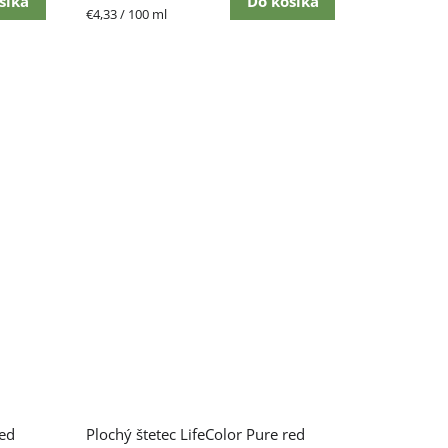
šíka
Do košíka
Jednotková
€4,33 / 100 ml
cena:
red
Plochý štetec LifeColor Pure red