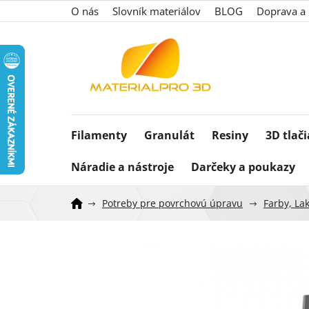
Prejsť
O nás
Slovník materiálov
BLOG
Doprava a 
na
obsah
Filamenty
Granulát
Resiny
3D tlač
Náradie a nástroje
Darčeky a poukazy
Potreby pre povrchovú úpravu
Farby, Lak