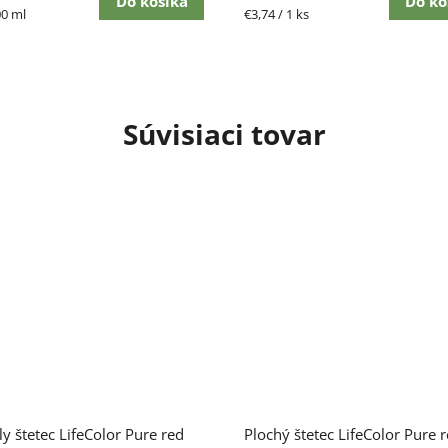
Do košíka
Do ko
ková
Jednotková
00 ml
€3,74 / 1 ks
cena:
Súvisiaci tovar
y štetec LifeColor Pure red
Plochý štetec LifeColor Pure 