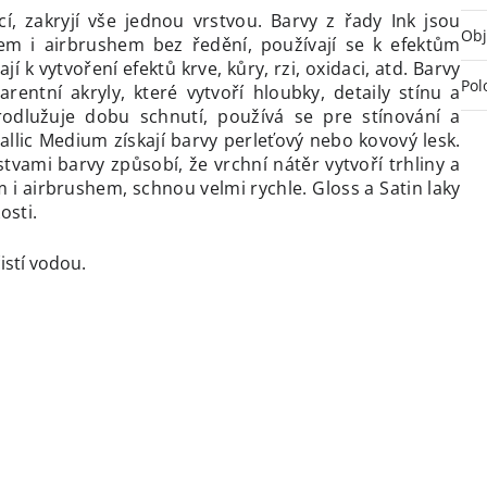
í, zakryjí vše jednou vrstvou. Barvy z řady Ink jsou
Ob
em i airbrushem bez ředění, používají se k efektům
jí k vytvoření efektů krve, kůry, rzi, oxidaci, atd. Barvy
Pol
entní akryly, které vytvoří hloubky, detaily stínu a
odlužuje dobu schnutí, používá se pre stínování a
allic Medium získají barvy perleťový nebo kovový lesk.
vami barvy způsobí, že vrchní nátěr vytvoří trhliny a
i airbrushem, schnou velmi rychle. Gloss a Satin laky
osti.
istí vodou.