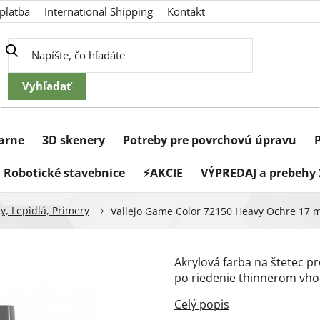
platba
International Shipping
Kontakt
iarne
3D skenery
Potreby pre povrchovú úpravu
Robotické stavebnice
⚡AKCIE
VÝPREDAJ a prebehy 
y, Lepidlá, Primery
Vallejo Game Color 72150 Heavy Ochre 17 m
Akrylová farba na štetec pr
po riedenie thinnerom vho