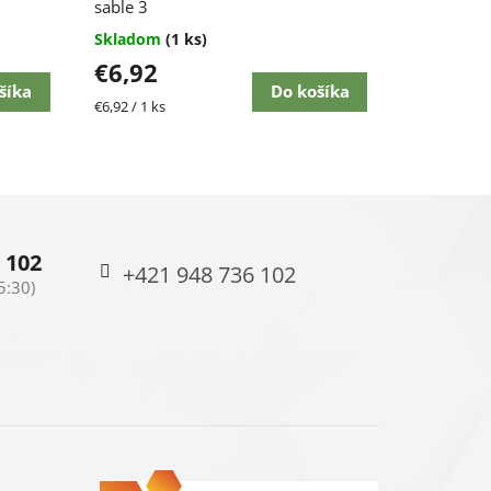
sable 3
Skladom
(1 ks)
€6,92
šíka
Do košíka
Jednotková
€6,92 / 1 ks
cena:
 102
+421 948 736 102