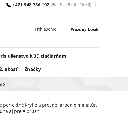
+421 948 736 102
Nákupný
Prázdny košík
košík
Príslušenstvo k 3D tlačiarňam
2. akosť
Značky
l X
e perfektné krytie a presné farbenie miniatúr,
dná aj pre Aibrush