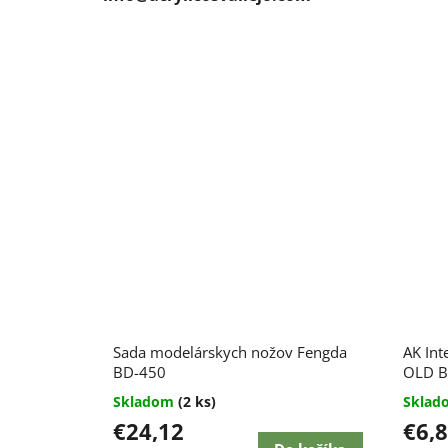
Sada modelárskych nožov Fengda
AK Int
BD-450
OLD B
Skladom
(2 ks)
Skla
€24,12
€6,