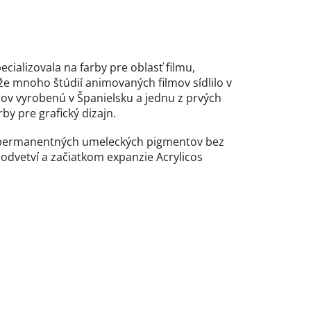
cializovala na farby pre oblasť filmu,
že mnoho štúdií animovaných filmov sídlilo v
cov vyrobenú v Španielsku a jednu z prvých
by pre grafický dizajn.
nt permanentných umeleckých pigmentov bez
o odvetví a začiatkom expanzie Acrylicos