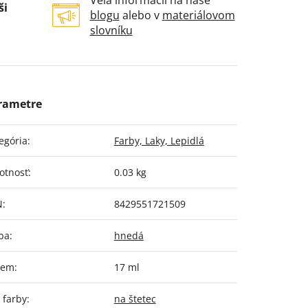
Veľa informácií na naše
ši
blogu
alebo v
materiálovom
slovníku
egória
:
Farby, Laky, Lepidlá
otnosť
:
0.03 kg
N
:
8429551721509
ba
:
hnedá
jem
:
17 ml
 farby
:
na štetec