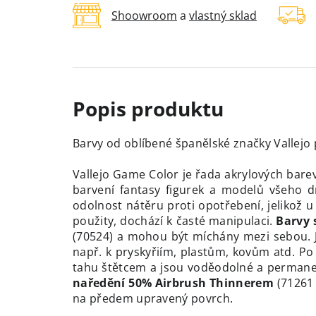
Shoowroom
a
vlastný sklad
Barvy od oblíbené španělské značky Vallejo
Vallejo Game Color je řada akrylových bare
barvení fantasy figurek a modelů všeho dr
odolnost nátěru proti opotřebení, jelikož u
použity, dochází k časté manipulaci.
Barvy 
(70524) a mohou být míchány mezi sebou. 
např. k pryskyřiím, plastům, kovům atd. Po
tahu štětcem a jsou voděodolné a perman
naředění 50% Airbrush Thinnerem
(71261 
na předem upravený povrch.