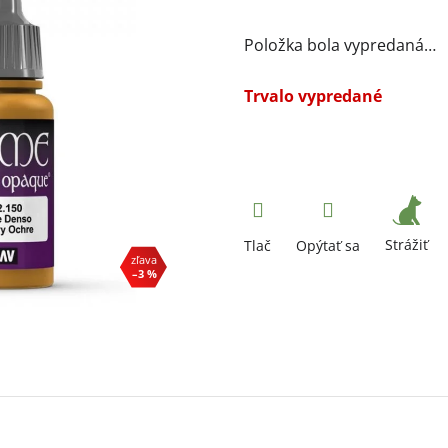
Položka bola vypredaná…
Trvalo vypredané
Strážiť
Tlač
Opýtať sa
–3 %