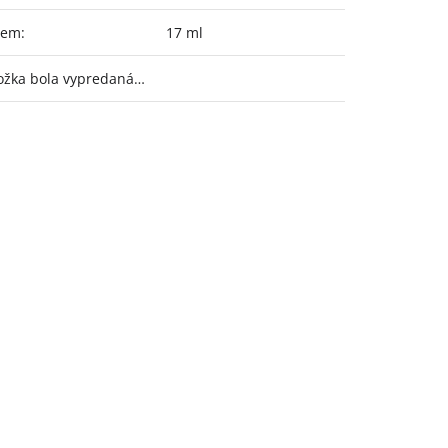
jem
:
17 ml
ožka bola vypredaná…