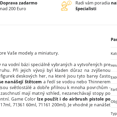
Doprava zadarmo
Radi vám poradia
na
nad 200 Euro
špecialisti
pre Vaše modely a miniatury.
Kat
v na vodní bázi speciálně vybraných a vytvořených pre
Hm
uhu. Při jejich vývoji byl kladen důraz na zvýšenou
 figurek deskových her, na které jsou tyto barvy často
EA
se nanášejí štětcem
a ředí se vodou nebo Thinnerem
Jsou světlostálé a dobře přilnou k mnoha povrchům -
Far
 zaschnutí mají matný vzhled, nezanechávají stopy po
entní. Game Color
lze použít i do airbrush pistole po
Ob
17ml, 71361 60ml, 71161 200ml). Je vhodné je nanášet
Typ