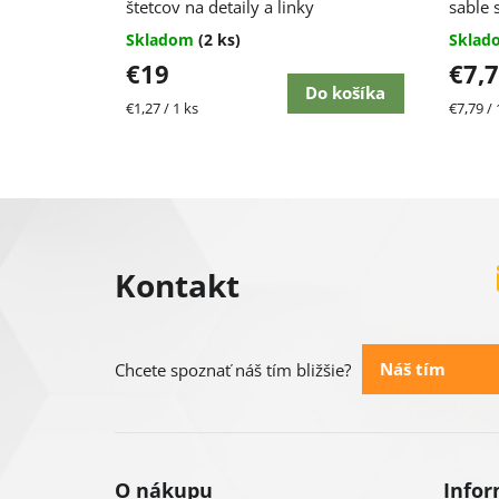
štetcov na detaily a linky
sable 
Skladom
(2 ks)
Skla
€19
€7,
Do košíka
Jednotková
Jednot
€1,27 / 1 ks
€7,79 / 
cena:
cena:
Z
á
Kontakt
p
ä
Náš tím
Chcete spoznať náš tím bližšie?
t
i
O nákupu
Infor