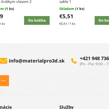
s krátkym vlasom 2
sable 1
dom
(1 ks)
Skladom
(1 ks)
79
€5,51
Do košíka
Do ko
ková
Jednotková
1 ks
€5,51 / 1 ks
cena:
+421 948 736
info
@
materialpro3d.sk
mácie
Služby