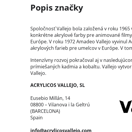
Spoločnosť Vallejo bola založená v roku 1965 
konkrétne akrylové farby pre animované filmy
Európe. V roku 1972 Amadeo Vallejo vyvinul Ac
akrylových farieb pre umelcov v Európe. V tomt
Intenzívny rozvoj pokračoval aj v nasledujú
prímiešaných kadmia a kobaltu. Vallejo vytvori
Vallejo.
ACRYLICOS VALLEJO, SL
Eusebio Millán, 14
08800 – Vilanova i la Geltrú
(BARCELONA)
Spain
info@acrylicosvallejo.com