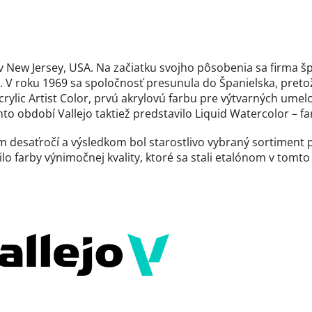
v New Jersey, USA. Na začiatku svojho pôsobenia sa firma špe
. V roku 1969 sa spoločnosť presunula do Španielska, preto
rylic Artist Color, prvú akrylovú farbu pre výtvarných umel
o období Vallejo taktiež predstavilo Liquid Watercolor – far
com desaťročí a výsledkom bol starostlivo vybraný sortime
lo farby výnimočnej kvality, ktoré sa stali etalónom v tomt