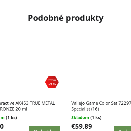
–9 %
eractive AK453 TRUE METAL
Vallejo Game Color Set 7229
RONZE 20 ml
Specialist (16)
dom
(1 ks)
Skladom
(1 ks)
80
€59,89