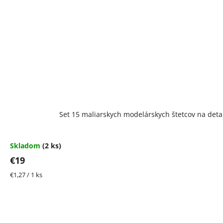
Set 15 maliarskych modelárskych štetcov na detail
Skladom
(2 ks)
€19
Jednotková
€1,27 / 1 ks
cena: