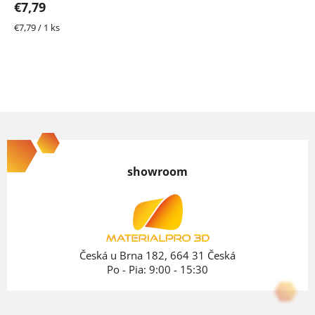
€7,79
Jednotková
€7,79 / 1 ks
cena:
Z
á
p
showroom
ä
t
i
e
Česká u Brna 182, 664 31 Česká
Po - Pia: 9:00 - 15:30