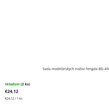
Sada modelárskych nožov Fengda BD-45
Skladom
(2 ks)
€24,12
Jednotková
€24,12 / 1 ks
cena: