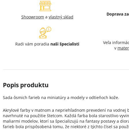
Doprava z
Shoowroom
a
vlastný sklad
Veľa informá
Radi vám poradia
naši špecialisti
v
mater
Sada ôsmich farieb na miniatúry a modely v odtieňoch kože.
Akrylové farby v matnom a nepriehľadnom prevedení na vodnej b
navrhnuté na použitie štetcom. Každá farba bola starostlivo vyvin
maliarmi modelov, ktorí sa špecializujú na fantasy postavy a dio
farieb bola prispôsobená tomu, že niektoré z týchto čísel sa použ