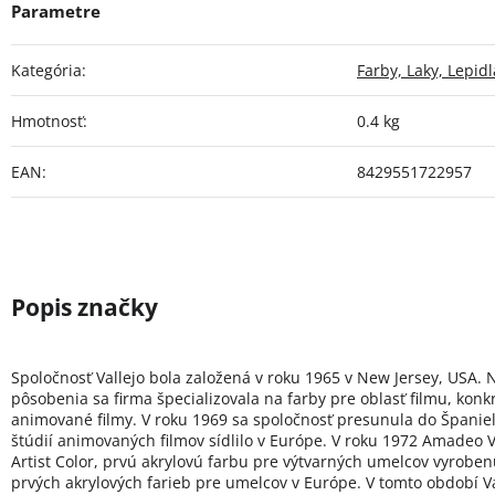
Kategória
:
Farby, Laky, Lepidl
Hmotnosť
:
0.4 kg
EAN
:
8429551722957
Spoločnosť Vallejo bola založená v roku 1965 v New Jersey, USA. 
pôsobenia sa firma špecializovala na farby pre oblasť filmu, konk
animované filmy. V roku 1969 sa spoločnosť presunula do Španie
štúdií animovaných filmov sídlilo v Európe. V roku 1972 Amadeo Va
Artist Color, prvú akrylovú farbu pre výtvarných umelcov vyroben
prvých akrylových farieb pre umelcov v Európe. V tomto období Val