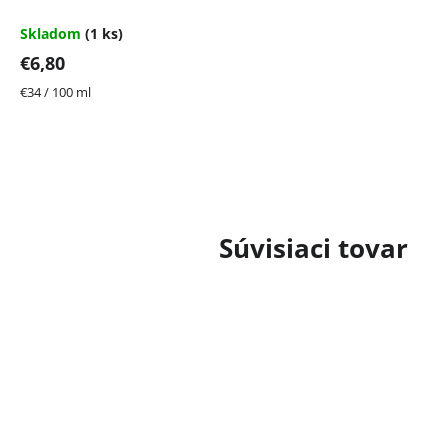
Skladom
(1 ks)
€6,80
Jednotková
€34 / 100 ml
cena:
Súvisiaci tovar