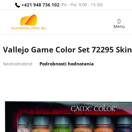
Prejsť
+421 948 736 102
na
obsah
Nákupný
košík
Vallejo Game Color Set 72295 Skin
Priemerné
Podrobnosti hodnotenia
Neohodnotené
hodnotenie
produktu
je
0,0
z
5
hviezdičiek.