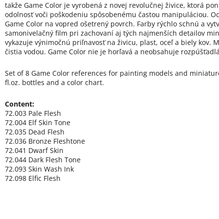
takže Game Color je vyrobená z novej revolučnej živice, ktorá p
odolnosť voči poškodeniu spôsobenému častou manipuláciou. O
Game Color na vopred ošetrený povrch. Farby rýchlo schnú a vy
samonivelačný film pri zachovaní aj tých najmenších detailov mi
vykazuje výnimočnú priľnavosť na živicu, plast, oceľ a biely kov. 
čistia vodou. Game Color nie je horľavá a neobsahuje rozpúšťadl
Set of 8 Game Color references for painting models and miniatur
fl.oz. bottles and a color chart.
Content:
72.003 Pale Flesh
72.004 Elf Skin Tone
72.035 Dead Flesh
72.036 Bronze Fleshtone
72.041 Dwarf Skin
72.044 Dark Flesh Tone
72.093 Skin Wash Ink
72.098 Elfic Flesh