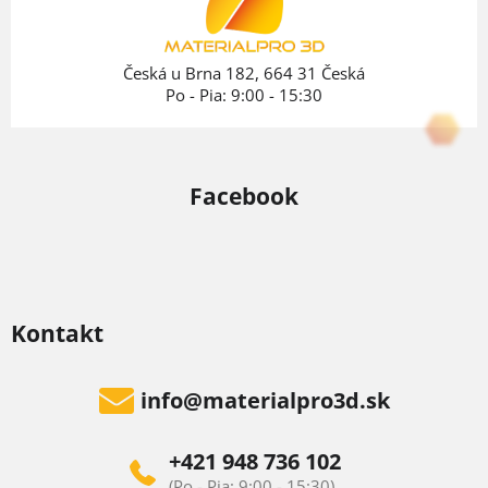
t
i
e
Česká u Brna 182, 664 31 Česká
Po - Pia: 9:00 - 15:30
Facebook
Kontakt
info
@
materialpro3d.sk
+421 948 736 102