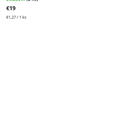
€19
Jednotková
€1,27 / 1 ks
cena: