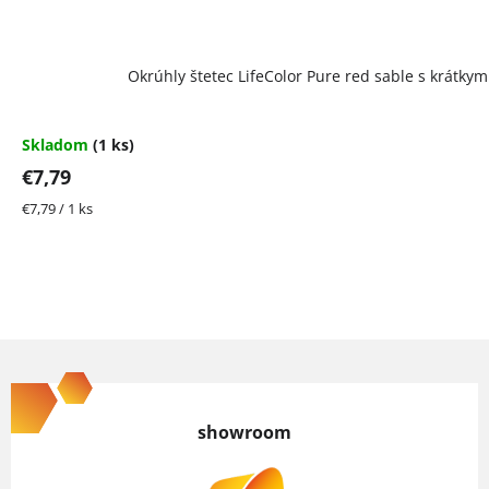
Okrúhly štetec LifeColor Pure red sable s krátky
Skladom
(1 ks)
€7,79
Jednotková
€7,79 / 1 ks
cena:
Z
á
p
showroom
ä