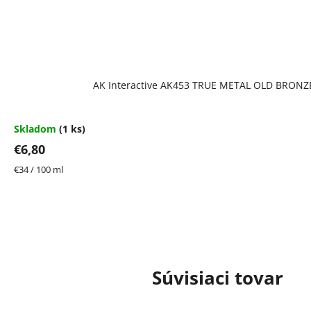
AK Interactive AK453 TRUE METAL OLD BRONZ
Skladom
(1 ks)
€6,80
Jednotková
€34 / 100 ml
cena:
Súvisiaci tovar