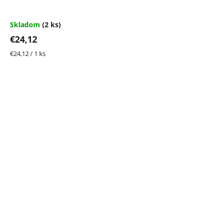
Skladom
(2 ks)
€24,12
Jednotková
€24,12 / 1 ks
cena: