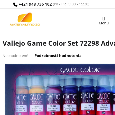
Prejsť
+421 948 736 102
na
obsah
Nákupný
košík
Vallejo Game Color Set 72298 Adv
Priemerné
Podrobnosti hodnotenia
Neohodnotené
hodnotenie
produktu
je
0,0
z
5
hviezdičiek.