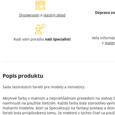
Doprava z
Shoowroom
a
vlastný sklad
Veľa informá
Radi vám poradia
naši špecialisti
v
mater
Sada šestnástich farieb pre modely a miniatúry.
Akrylové farby v matnom a nepriehľadnom prevedení na vodnej b
navrhnuté na použitie štetcom. Každá farba bola starostlivo vyvin
maliarmi modelov, ktorí sa špecializujú na fantasy postavy a dio
farieb bola prispôsobená tomu, že niektoré z týchto čísel sa použ