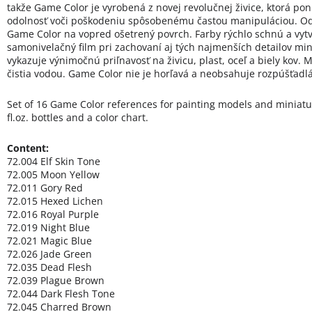
takže Game Color je vyrobená z novej revolučnej živice, ktorá p
odolnosť voči poškodeniu spôsobenému častou manipuláciou. O
Game Color na vopred ošetrený povrch. Farby rýchlo schnú a vy
samonivelačný film pri zachovaní aj tých najmenších detailov mi
vykazuje výnimočnú priľnavosť na živicu, plast, oceľ a biely kov. 
čistia vodou. Game Color nie je horľavá a neobsahuje rozpúšťadlá
Set of 16 Game Color references for painting models and miniatu
fl.oz. bottles and a color chart.
Content:
72.004 Elf Skin Tone
72.005 Moon Yellow
72.011 Gory Red
72.015 Hexed Lichen
72.016 Royal Purple
72.019 Night Blue
72.021 Magic Blue
72.026 Jade Green
72.035 Dead Flesh
72.039 Plague Brown
72.044 Dark Flesh Tone
72.045 Charred Brown