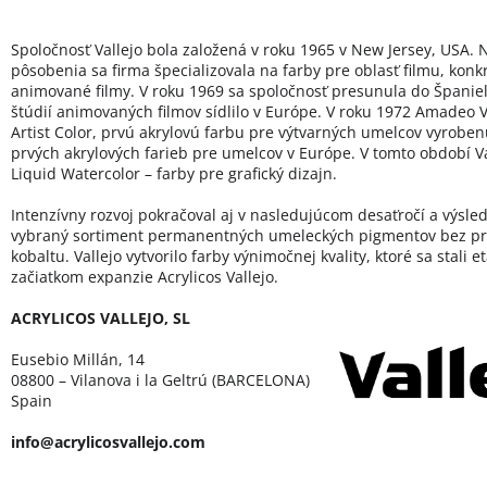
Spoločnosť Vallejo bola založená v roku 1965 v New Jersey, USA. 
pôsobenia sa firma špecializovala na farby pre oblasť filmu, konk
animované filmy. V roku 1969 sa spoločnosť presunula do Španie
štúdií animovaných filmov sídlilo v Európe. V roku 1972 Amadeo Va
Artist Color, prvú akrylovú farbu pre výtvarných umelcov vyroben
prvých akrylových farieb pre umelcov v Európe. V tomto období Val
Liquid Watercolor – farby pre grafický dizajn.
Intenzívny rozvoj pokračoval aj v nasledujúcom desaťročí a výsled
vybraný sortiment permanentných umeleckých pigmentov bez pr
kobaltu. Vallejo vytvorilo farby výnimočnej kvality, ktoré sa stali 
začiatkom expanzie Acrylicos Vallejo.
ACRYLICOS VALLEJO, SL
Eusebio Millán, 14
08800 – Vilanova i la Geltrú (BARCELONA)
Spain
info@acrylicosvallejo.com