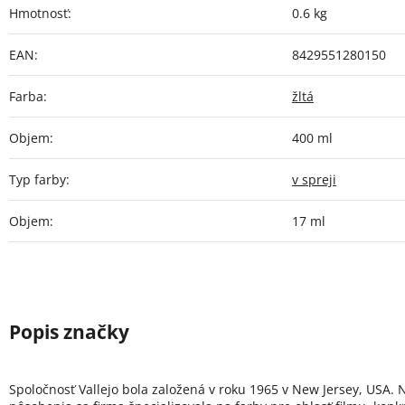
Hmotnosť
:
0.6 kg
EAN
:
8429551280150
Farba
:
žltá
Objem
:
400 ml
Typ farby
:
v spreji
Objem
:
17 ml
Spoločnosť Vallejo bola založená v roku 1965 v New Jersey, USA. 