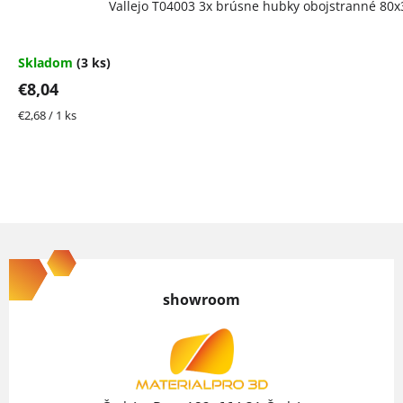
Vallejo T04003 3x brúsne hubky obojstranné 80
Skladom
(3 ks)
€8,04
Jednotková
€2,68 / 1 ks
cena:
Z
á
p
showroom
ä
t
i