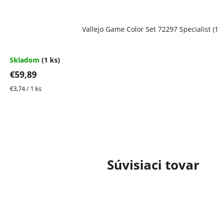
Vallejo Game Color Set 72297 Specialist (1
Skladom
(1 ks)
€59,89
Jednotková
€3,74 / 1 ks
cena:
Súvisiaci tovar