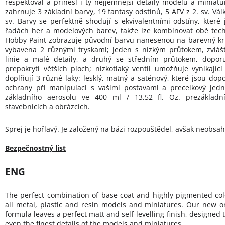
respektoval a přinesl i ty nejjemnější detaily modelů a miniat
zahrnuje 3 základní barvy, 19 fantasy odstínů, 5 AFV z 2. sv. Vál
sv. Barvy se perfektně shodují s ekvivalentními odstíny, které 
řadách her a modelových barev, takže lze kombinovat obě tec
Hobby Paint zobrazuje původní barvu nanesenou na barevný kru
vybavena 2 různými tryskami; jeden s nízkým průtokem, zvlá
linie a malé detaily, a druhý se středním průtokem, doporuč
prepokrytí větších ploch; nízkotlaký ventil umožňuje vynikajíc
doplňují 3 různé laky: lesklý, matný a saténový, které jsou dopo
ochrany při manipulaci s vašimi postavami a precelkový jedn
základního aerosolu ve 400 ml / 13,52 fl. Oz. prezákladní
stavebnicích a obrázcích.
Sprej je hořlavý. Je založený na bázi rozpouštědel, avšak neobsah
Bezpečnostný list
ENG
The perfect combination of base coat and highly pigmented col
all metal, plastic and resin models and miniatures. Our new o
formula leaves a perfect matt and self-levelling finish, designed 
even the finest details of the models and miniatures.