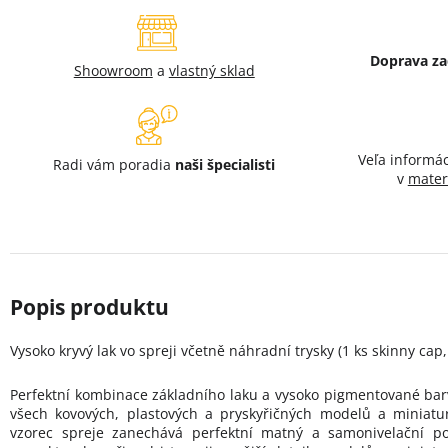
Doprava z
Shoowroom
a
vlastný sklad
Veľa informá
Radi vám poradia
naši špecialisti
v
mater
Vysoko kryvý lak vo spreji včetně náhradní trysky (1 ks skinny cap,
Perfektní kombinace základního laku a vysoko pigmentované barv
všech kovových, plastových a pryskyřičných modelů a miniatur
vzorec spreje zanechává perfektní matný a samonivelační po