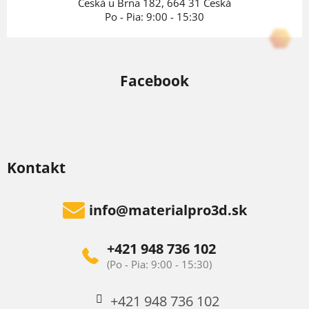
e
Česká u Brna 182, 664 31 Česká
Po - Pia: 9:00 - 15:30
Facebook
Kontakt
info
@
materialpro3d.sk
+421 948 736 102
+421 948 736 102