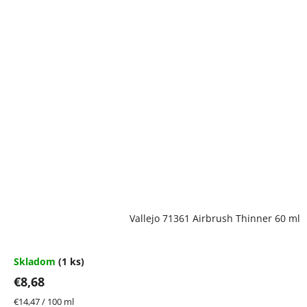
Vallejo 71361 Airbrush Thinner 60 ml
Skladom
(1 ks)
€8,68
Jednotková
€14,47 / 100 ml