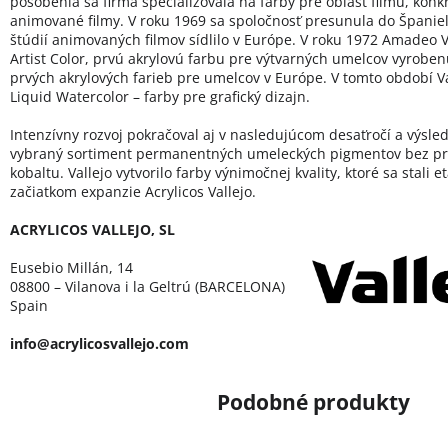
pôsobenia sa firma špecializovala na farby pre oblasť filmu, konk
animované filmy. V roku 1969 sa spoločnosť presunula do Španie
štúdií animovaných filmov sídlilo v Európe. V roku 1972 Amadeo Va
Artist Color, prvú akrylovú farbu pre výtvarných umelcov vyroben
prvých akrylových farieb pre umelcov v Európe. V tomto období Val
Liquid Watercolor – farby pre grafický dizajn.
Intenzívny rozvoj pokračoval aj v nasledujúcom desaťročí a výsled
vybraný sortiment permanentných umeleckých pigmentov bez pr
kobaltu. Vallejo vytvorilo farby výnimočnej kvality, ktoré sa stali 
začiatkom expanzie Acrylicos Vallejo.
ACRYLICOS VALLEJO, SL
Eusebio Millán, 14
08800 – Vilanova i la Geltrú (BARCELONA)
Spain
info@acrylicosvallejo.com