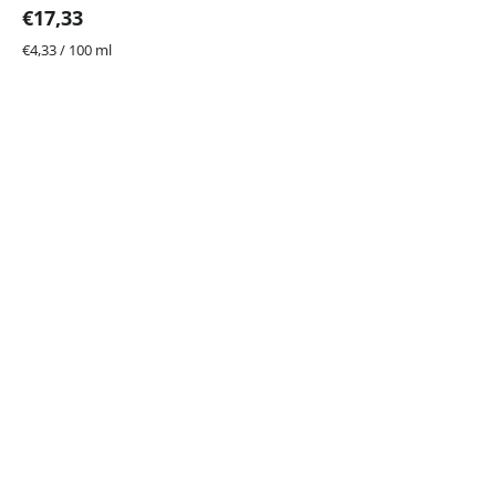
€17,33
Jednotková
€4,33 / 100 ml
cena: