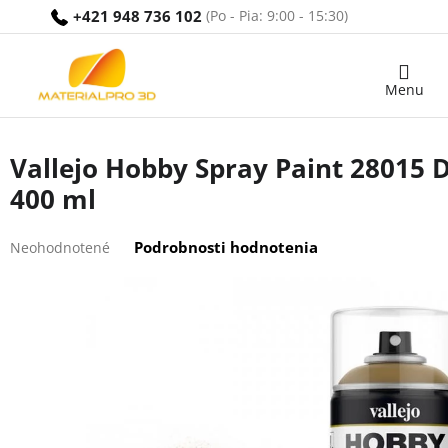
Prejsť
+421 948 736 102
na
obsah
Nákupný
košík
Vallejo Hobby Spray Paint 28015 
400 ml
Priemerné
Podrobnosti hodnotenia
Neohodnotené
hodnotenie
produktu
je
0,0
z
5
hviezdičiek.