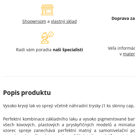
Doprava z
Shoowroom
a
vlastný sklad
Veľa informá
Radi vám poradia
naši špecialisti
v
mater
Vysoko kryvý lak vo spreji včetně náhradní trysky (1 ks skinny cap,
Perfektní kombinace základního laku a vysoko pigmentované barv
všech kovových, plastových a pryskyřičných modelů a miniatur
vzorec spreje zanechává perfektní matný a samonivelační po