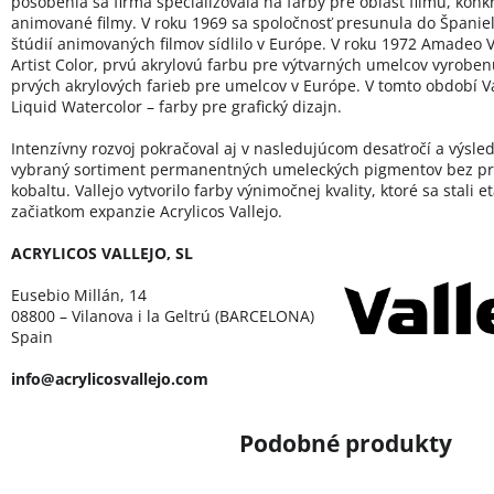
pôsobenia sa firma špecializovala na farby pre oblasť filmu, konk
animované filmy. V roku 1969 sa spoločnosť presunula do Španie
štúdií animovaných filmov sídlilo v Európe. V roku 1972 Amadeo Va
Artist Color, prvú akrylovú farbu pre výtvarných umelcov vyroben
prvých akrylových farieb pre umelcov v Európe. V tomto období Val
Liquid Watercolor – farby pre grafický dizajn.
Intenzívny rozvoj pokračoval aj v nasledujúcom desaťročí a výsled
vybraný sortiment permanentných umeleckých pigmentov bez pr
kobaltu. Vallejo vytvorilo farby výnimočnej kvality, ktoré sa stali 
začiatkom expanzie Acrylicos Vallejo.
ACRYLICOS VALLEJO, SL
Eusebio Millán, 14
08800 – Vilanova i la Geltrú (BARCELONA)
Spain
info@acrylicosvallejo.com