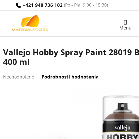
Prejsť
+421 948 736 102
na
obsah
Nákupný
košík
Vallejo Hobby Spray Paint 28019 
400 ml
Priemerné
Podrobnosti hodnotenia
Neohodnotené
hodnotenie
produktu
je
0,0
z
5
hviezdičiek.