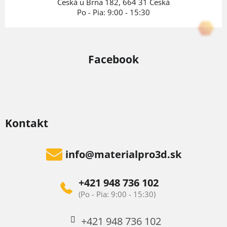
e
Česká u Brna 182, 664 31 Česká
Po - Pia: 9:00 - 15:30
Facebook
Kontakt
info
@
materialpro3d.sk
+421 948 736 102
+421 948 736 102