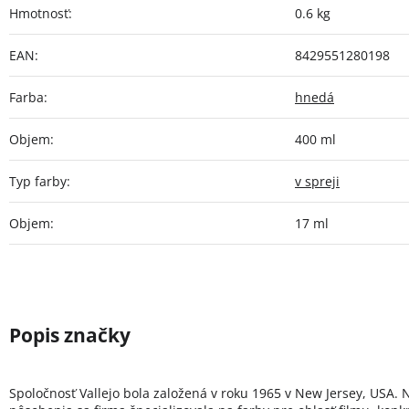
Hmotnosť
:
0.6 kg
EAN
:
8429551280198
Farba
:
hnedá
Objem
:
400 ml
Typ farby
:
v spreji
Objem
:
17 ml
Spoločnosť Vallejo bola založená v roku 1965 v New Jersey, USA. 