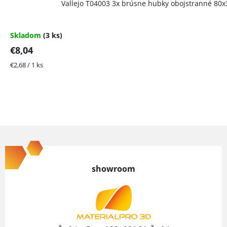
Vallejo T04003 3x brúsne hubky obojstranné 80
Skladom
(3 ks)
€8,04
Jednotková
€2,68 / 1 ks
cena:
Z
á
p
showroom
ä
t
i