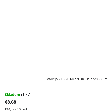
Vallejo 71361 Airbrush Thinner 60 ml
Skladom
(1 ks)
€8,68
Jednotková
€14,47 / 100 ml