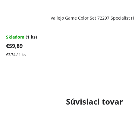
Vallejo Game Color Set 72297 Specialist (1
Skladom
(1 ks)
€59,89
Jednotková
€3,74 / 1 ks
cena:
Súvisiaci tovar