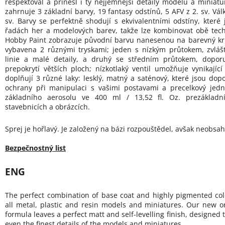
respektoval a přinesl i ty nejjemnější detaily modelů a miniat
zahrnuje 3 základní barvy, 19 fantasy odstínů, 5 AFV z 2. sv. Vál
sv. Barvy se perfektně shodují s ekvivalentními odstíny, které 
řadách her a modelových barev, takže lze kombinovat obě tec
Hobby Paint zobrazuje původní barvu nanesenou na barevný kru
vybavena 2 různými tryskami; jeden s nízkým průtokem, zvlá
linie a malé detaily, a druhý se středním průtokem, doporuč
prepokrytí větších ploch; nízkotlaký ventil umožňuje vynikajíc
doplňují 3 různé laky: lesklý, matný a saténový, které jsou dopo
ochrany při manipulaci s vašimi postavami a precelkový jedn
základního aerosolu ve 400 ml / 13,52 fl. Oz. prezákladní
stavebnicích a obrázcích.
Sprej je hořlavý. Je založený na bázi rozpouštědel, avšak neobsah
Bezpečnostný list
ENG
The perfect combination of base coat and highly pigmented col
all metal, plastic and resin models and miniatures. Our new o
formula leaves a perfect matt and self-levelling finish, designed 
even the finest details of the models and miniatures.