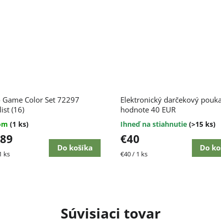
o Game Color Set 72297
Elektronický darčekový pouka
ist (16)
hodnote 40 EUR
dom
(1 ks)
Ihneď na stiahnutie
(>15 ks)
,89
€40
Do košíka
Do ko
ková
Jednotková
1 ks
€40 / 1 ks
cena:
Súvisiaci tovar