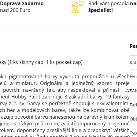
Doprava zadarmo
Radi vám poradia
na
nad 200 Euro
špecialisti
ky (1 ks skinny cap, 1 ks pocket cap)
Kat
oko pigmentované barvy vyvinutá prepoužitie u všech
Hm
lů a miniatur. Originální a jedinečný vzorec spreje
povrch, navržený tak, aby respektoval a přinesl i ty
EA
iment Hobby Paint zahrnuje 3 základní barvy, 19 fantasy
rvy z 2. sv. Barvy se perfektně shodují s ekvivalentními
Far
dách her a modelových barev, takže lze kombinovat obě
brazuje původní barvu nanesenou na barevný kruh kolem
Ob
i; jeden s nízkým průtokem, zvláště doporučený prejemné
tokem, doporučený presilnější linie a prepokrytí větších
Typ