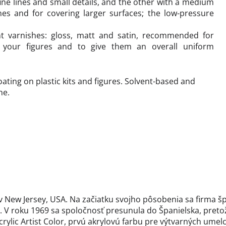
ine lines and small details, and the other with a medium
es and for covering larger surfaces; the low-pressure
t varnishes: gloss, matt and satin, recommended for
g your figures and to give them an overall uniform
coating on plastic kits and figures. Solvent-based and
ne.
v New Jersey, USA. Na začiatku svojho pôsobenia sa firma špe
. V roku 1969 sa spoločnosť presunula do Španielska, preto
rylic Artist Color, prvú akrylovú farbu pre výtvarných umel