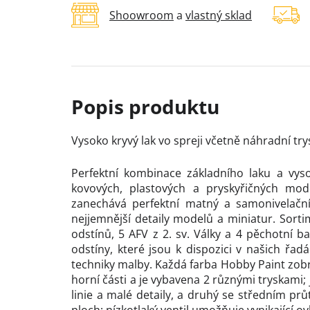
Shoowroom
a
vlastný sklad
Vysoko kryvý lak vo spreji včetně náhradní trys
Perfektní kombinace základního laku a vys
kovových, plastových a pryskyřičných mode
zanechává perfektní matný a samonivelační 
nejjemnější detaily modelů a miniatur. Sort
odstínů, 5 AFV z 2. sv. Války a 4 pěchotní ba
odstíny, které jsou k dispozici v našich řa
techniky malby. Každá farba Hobby Paint zo
horní části a je vybavena 2 různými tryskam
linie a malé detaily, a druhý se středním prů