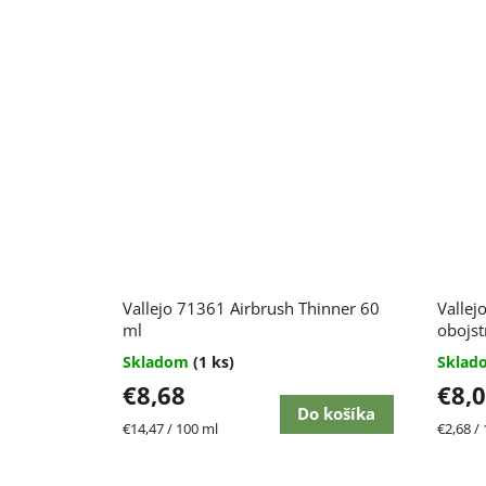
Vallejo 71361 Airbrush Thinner 60
Vallej
ml
obojs
Skladom
(1 ks)
Skla
€8,68
€8,
Do košíka
Jednotková
Jednot
€14,47 / 100 ml
€2,68 / 
cena:
cena: