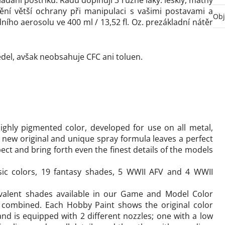
ládání postřiku. Řadu doplňují 3 různé laky: lesklý, matný
ění větší ochrany při manipulaci s vašimi postavami a
Ob
ního aerosolu ve 400 ml / 13,52 fl. Oz. prezákladní nátěr
ědel, avšak neobsahuje CFC ani toluen.
ghly pigmented color, developed for use on all metal,
 new original and unique spray formula leaves a perfect
pect and bring forth even the finest details of the models
ic colors, 19 fantasy shades, 5 WWII AFV and 4 WWII
ivalent shades available in our Game and Model Color
 combined. Each Hobby Paint shows the original color
nd is equipped with 2 different nozzles; one with a low