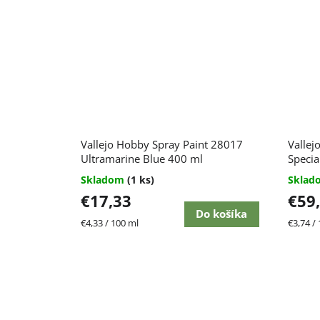
Vallejo Hobby Spray Paint 28017
Vallej
Ultramarine Blue 400 ml
Special
Skladom
(1 ks)
Skla
€17,33
€59
Do košíka
Jednotková
Jednot
€4,33 / 100 ml
€3,74 / 
cena:
cena: