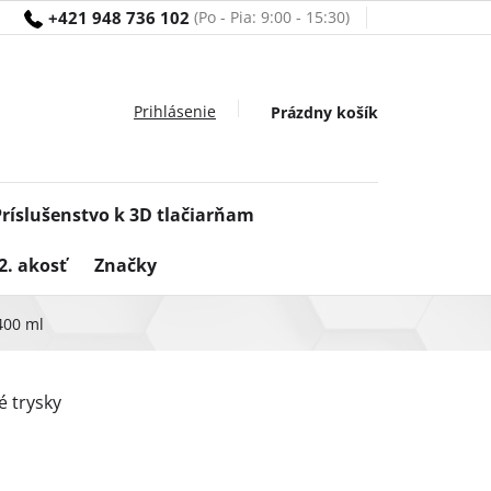
+421 948 736 102
Nákupný
Prázdny košík
košík
Príslušenstvo k 3D tlačiarňam
2. akosť
Značky
400 ml
é trysky