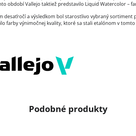
o období Vallejo taktiež predstavilo Liquid Watercolor – far
com desaťročí a výsledkom bol starostlivo vybraný sortime
lo farby výnimočnej kvality, ktoré sa stali etalónom v tomt