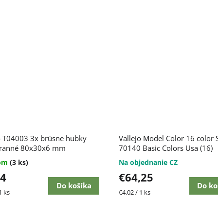
o T04003 3x brúsne hubky
Vallejo Model Color 16 color 
tranné 80x30x6 mm
70140 Basic Colors Usa (16)
dom
(3 ks)
Na objednanie CZ
04
€64,25
Do košíka
Do ko
ková
Jednotková
1 ks
€4,02 / 1 ks
cena: