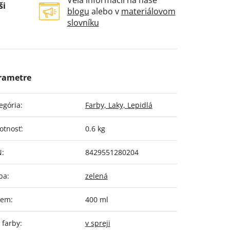
Veľa informácií na naše
ši
blogu
alebo v
materiálovom
slovníku
egória
:
Farby, Laky, Lepidlá
otnosť
:
0.6 kg
N
:
8429551280204
ba
:
zelená
jem
:
400 ml
 farby
:
v spreji