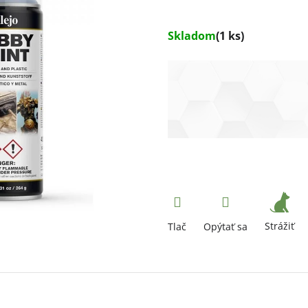
Skladom
(1 ks)
Strážiť
Tlač
Opýtať sa