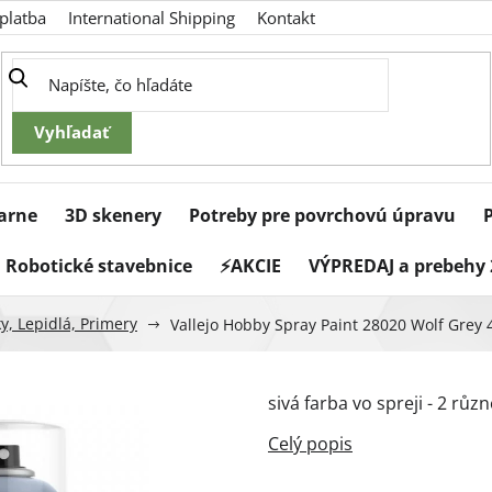
platba
International Shipping
Kontakt
iarne
3D skenery
Potreby pre povrchovú úpravu
Robotické stavebnice
⚡AKCIE
VÝPREDAJ a prebehy 
y, Lepidlá, Primery
Vallejo Hobby Spray Paint 28020 Wolf Grey 
sivá farba vo spreji - 2 různ