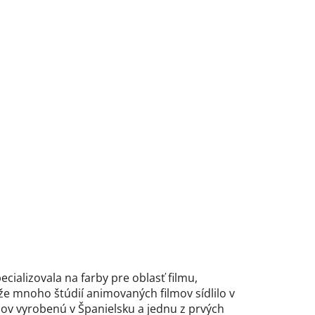
cializovala na farby pre oblasť filmu,
že mnoho štúdií animovaných filmov sídlilo v
cov vyrobenú v Španielsku a jednu z prvých