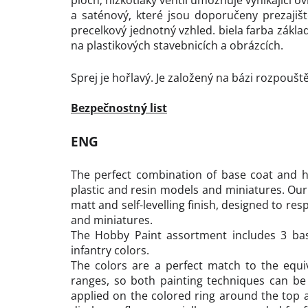
ploch; nízkotlaký ventil umožňuje vynikající ov
a saténový, které jsou doporučeny prezajišt
precelkový jednotný vzhled. biela farba základ
na plastikových stavebnicích a obrázcích.
Sprej je hořlavý. Je založený na bázi rozpoušt
Bezpečnostný list
ENG
The perfect combination of base coat and hi
plastic and resin models and miniatures. Our
matt and self-levelling finish, designed to res
and miniatures.
The Hobby Paint assortment includes 3 bas
infantry colors.
The colors are a perfect match to the equ
ranges, so both painting techniques can be
applied on the colored ring around the top a