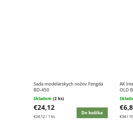
Sada modelárskych nožov Fengda
AK Int
BD-450
OLD B
Skladom
(2 ks)
Skla
€24,12
€6,
Do košíka
Jednotková
Jednot
€24,12 / 1 ks
€34 / 1
cena:
cena: