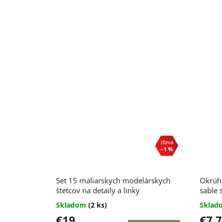
–1 %
Set 15 maliarskych modelárskych
Okrúhl
štetcov na detaily a linky
sable 
Skladom
(2 ks)
Skla
€19
€7,