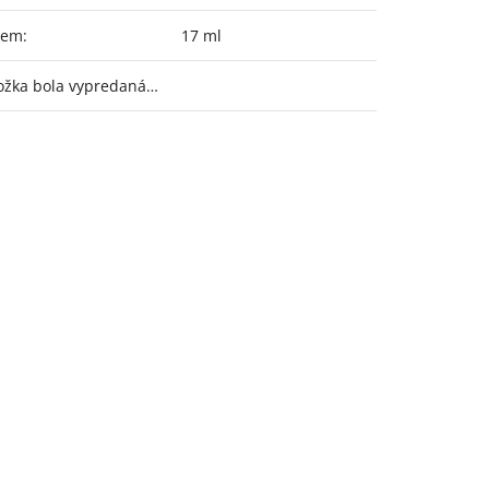
jem
:
17 ml
ožka bola vypredaná…