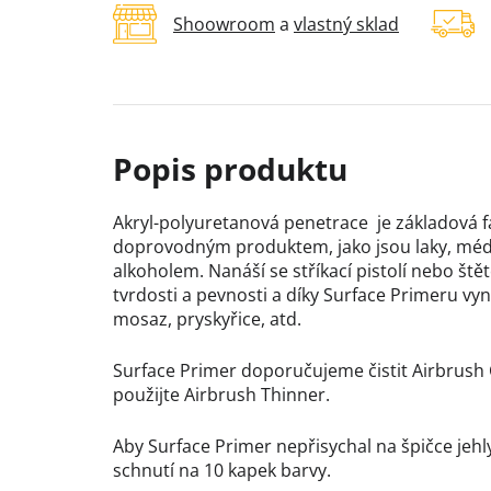
Shoowroom
a
vlastný sklad
Akryl-polyuretanová penetrace je základová f
doprovodným produktem, jako jsou laky, médi
alkoholem. Nanáší se stříkací pistolí nebo
tvrdosti a pevnosti a díky Surface Primeru vyni
mosaz, pryskyřice, atd.
Surface Primer doporučujeme čistit Airbrush 
použijte Airbrush Thinner.
Aby Surface Primer nepřisychal na špičce jeh
schnutí na 10 kapek barvy.