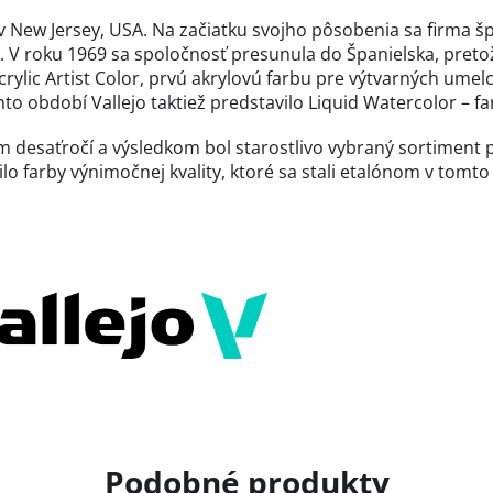
v New Jersey, USA. Na začiatku svojho pôsobenia sa firma špe
. V roku 1969 sa spoločnosť presunula do Španielska, preto
rylic Artist Color, prvú akrylovú farbu pre výtvarných umel
o období Vallejo taktiež predstavilo Liquid Watercolor – far
com desaťročí a výsledkom bol starostlivo vybraný sortime
lo farby výnimočnej kvality, ktoré sa stali etalónom v tomt