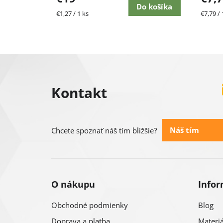
Do košíka
Jednotková
Jednot
€1,27 / 1 ks
€7,79 / 
cena:
cena:
Z
á
Kontakt
p
ä
Náš tím
Chcete spoznať náš tím bližšie?
t
i
O nákupu
Infor
e
Obchodné podmienky
Blog
Doprava a platba
Materiá