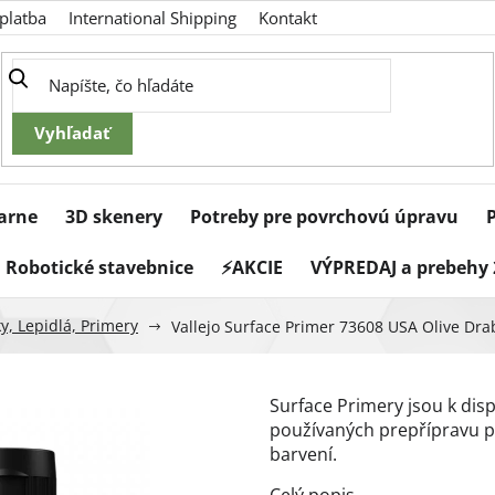
platba
International Shipping
Kontakt
iarne
3D skenery
Potreby pre povrchovú úpravu
Robotické stavebnice
⚡AKCIE
VÝPREDAJ a prebehy 
y, Lepidlá, Primery
Vallejo Surface Primer 73608 USA Olive Dra
Surface Primery jsou k disp
používaných prepřípravu 
barvení.