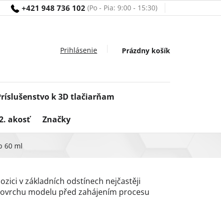
+421 948 736 102
Nákupný
Prázdny košík
košík
Príslušenstvo k 3D tlačiarňam
2. akosť
Značky
b 60 ml
ozici v základních odstínech nejčastěji
povrchu modelu před zahájením procesu