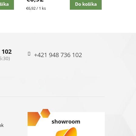
šíka
Do košíka
Jednotková
€6,92 / 1 ks
cena:
 102
+421 948 736 102
showroom
ok