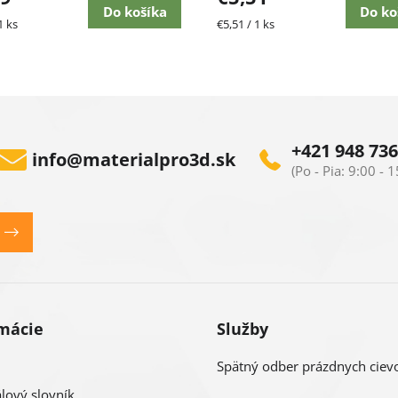
Do košíka
Do ko
ková
Jednotková
1 ks
€5,51 / 1 ks
cena:
+421 948 736
info
@
materialpro3d.sk
mácie
Služby
Spätný odber prázdnych ciev
lový slovník