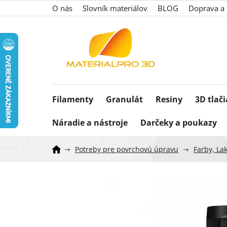
Prejsť
O nás
Slovník materiálov
BLOG
Doprava a 
na
obsah
Filamenty
Granulát
Resiny
3D tlač
Náradie a nástroje
Darčeky a poukazy
Potreby pre povrchovú úpravu
Farby, Lak