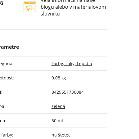
Veľa informácií na naše
ši
blogu
alebo v
materiálovom
slovníku
egória
:
Farby, Laky, Lepidlá
otnosť
:
0.08 kg
N
:
8429551736084
ba
:
zelená
jem
:
60 ml
 farby
:
na štetec