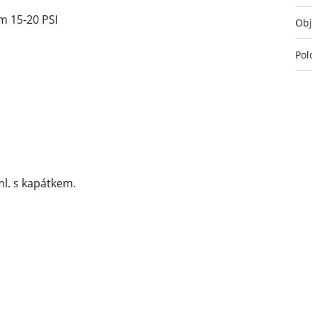
m 15-20 PSI
Ob
Pol
ml. s kapátkem.