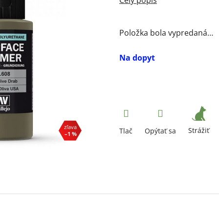
Položka bola vypredaná…
Na dopyt
Strážiť
Tlač
Opýtať sa
–1 %