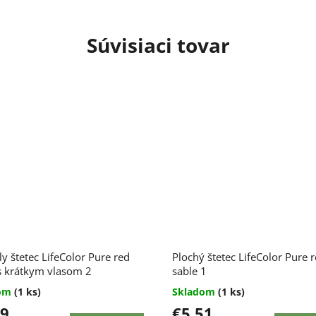
Súvisiaci tovar
y štetec LifeColor Pure red
Plochý štetec LifeColor Pure 
s krátkym vlasom 2
sable 1
dom
(1 ks)
Skladom
(1 ks)
79
€5,51