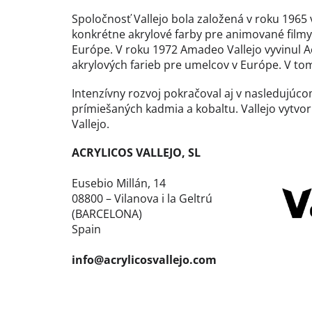
Spoločnosť Vallejo bola založená v roku 1965 
konkrétne akrylové farby pre animované filmy
Európe. V roku 1972 Amadeo Vallejo vyvinul Ac
akrylových farieb pre umelcov v Európe. V tomt
Intenzívny rozvoj pokračoval aj v nasledujú
prímiešaných kadmia a kobaltu. Vallejo vytvori
Vallejo.
ACRYLICOS VALLEJO, SL
Eusebio Millán, 14
08800 – Vilanova i la Geltrú
(BARCELONA)
Spain
info@acrylicosvallejo.com