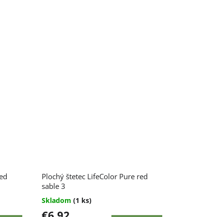
red
Plochý štetec LifeColor Pure red
sable 3
Skladom
(1 ks)
€6,92