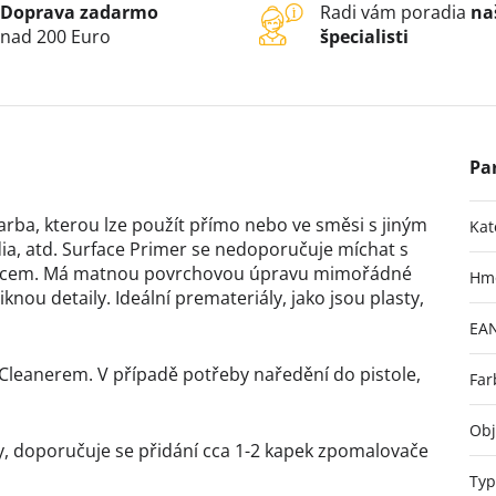
Doprava zadarmo
Radi vám poradia
na
nad 200 Euro
špecialisti
arba, kterou lze použít přímo nebo ve směsi s jiným
Kat
a, atd. Surface Primer se nedoporučuje míchat s
 štětcem. Má matnou povrchovou úpravu mimořádné
Hm
knou detaily. Ideální premateriály, jako jsou plasty,
EA
Cleanerem. V případě potřeby naředění do pistole,
Far
Ob
ly, doporučuje se přidání cca 1-2 kapek zpomalovače
Typ