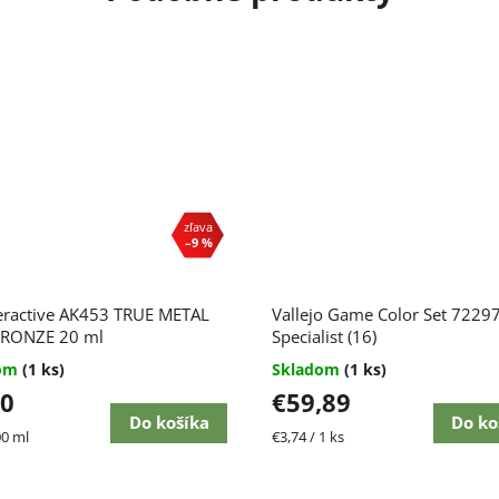
–9 %
eractive AK453 TRUE METAL
Vallejo Game Color Set 7229
RONZE 20 ml
Specialist (16)
dom
(1 ks)
Skladom
(1 ks)
80
€59,89
Do košíka
Do ko
ková
Jednotková
00 ml
€3,74 / 1 ks
cena: