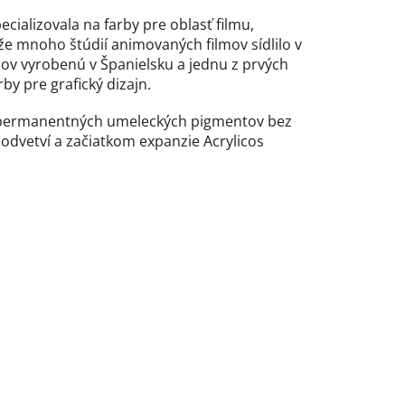
cializovala na farby pre oblasť filmu,
že mnoho štúdií animovaných filmov sídlilo v
cov vyrobenú v Španielsku a jednu z prvých
by pre grafický dizajn.
nt permanentných umeleckých pigmentov bez
o odvetví a začiatkom expanzie Acrylicos