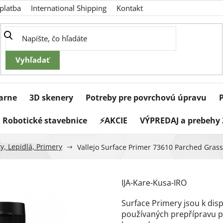
platba
International Shipping
Kontakt
iarne
3D skenery
Potreby pre povrchovú úpravu
Robotické stavebnice
⚡AKCIE
VÝPREDAJ a prebehy 
y, Lepidlá, Primery
Vallejo Surface Primer 73610 Parched Grass
IJA-Kare-Kusa-IRO
Surface Primery jsou k disp
používaných prepřípravu 