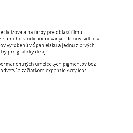
cializovala na farby pre oblasť filmu,
že mnoho štúdií animovaných filmov sídlilo v
cov vyrobenú v Španielsku a jednu z prvých
by pre grafický dizajn.
nt permanentných umeleckých pigmentov bez
o odvetví a začiatkom expanzie Acrylicos