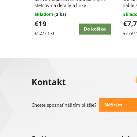
štetcov na detaily a linky
sable 
Skladom
(2 ks)
Skla
€19
€7,
Do košíka
Jednotková
Jednot
€1,27 / 1 ks
€7,79 / 
cena:
cena:
Z
á
Kontakt
p
ä
Náš tím
Chcete spoznať náš tím bližšie?
t
i