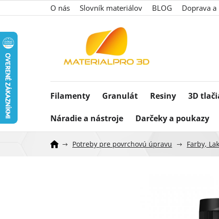
Prejsť
O nás
Slovník materiálov
BLOG
Doprava a 
na
obsah
Filamenty
Granulát
Resiny
3D tlač
Náradie a nástroje
Darčeky a poukazy
Potreby pre povrchovú úpravu
Farby, Lak