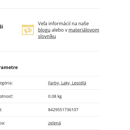
Veľa informácií na naše
ši
blogu
alebo v
materiálovom
slovníku
egória
:
Farby, Laky, Lepidlá
otnosť
:
0.08 kg
N
:
8429551736107
ba
:
zelená