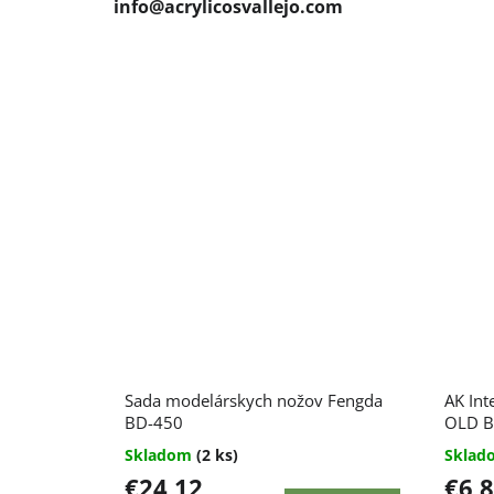
info@acrylicosvallejo.com
Sada modelárskych nožov Fengda
AK Int
BD-450
OLD B
Skladom
(2 ks)
Skla
€24,12
€6,