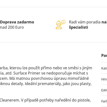
Doprava zadarmo
Radi vám poradia
na
nad 200 Euro
špecialisti
arba, kterou lze použít přímo nebo ve směsi s jiným
Kat
a, atd. Surface Primer se nedoporučuje míchat s
 štětcem. Má matnou povrchovou úpravu mimořádné
Hm
knou detaily. Ideální premateriály, jako jsou plasty,
EA
Cleanerem. V případě potřeby naředění do pistole,
Far