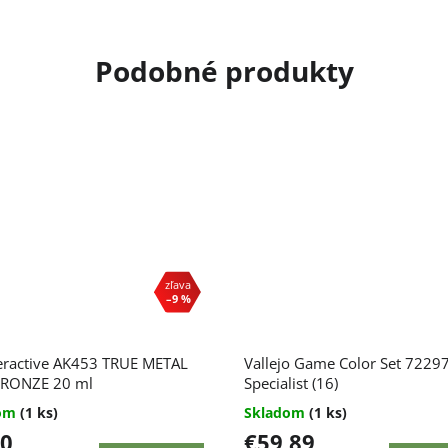
–9 %
eractive AK453 TRUE METAL
Vallejo Game Color Set 7229
RONZE 20 ml
Specialist (16)
dom
(1 ks)
Skladom
(1 ks)
80
€59,89