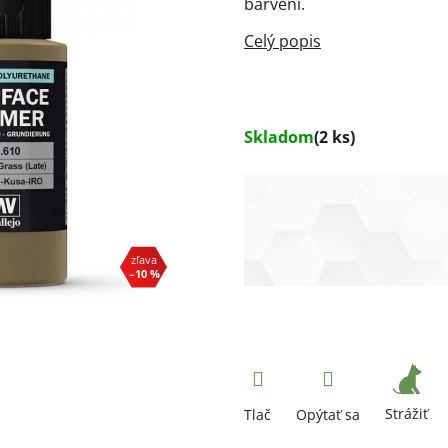
barvení.
Skladom
(2 ks)
–10 %
Strážiť
Tlač
Opýtať sa