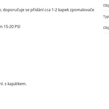
Ob
ly, doporučuje se přidání cca 1-2 kapek zpomalovače
Typ
m 15-20 PSI
Ob
ml. s kapátkem.