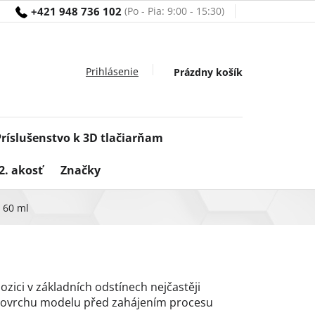
+421 948 736 102
Nákupný
Prázdny košík
košík
Príslušenstvo k 3D tlačiarňam
2. akosť
Značky
 60 ml
ozici v základních odstínech nejčastěji
povrchu modelu před zahájením procesu