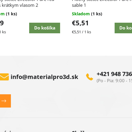
s krátkym vlasom 2
sable 1
dom
(1 ks)
Skladom
(1 ks)
79
€5,51
Do košíka
Do ko
ková
Jednotková
1 ks
€5,51 / 1 ks
cena:
+421 948 736
info
@
materialpro3d.sk