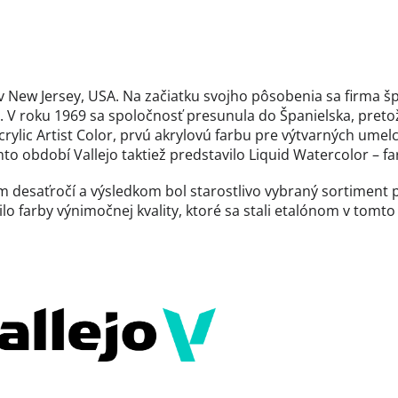
v New Jersey, USA. Na začiatku svojho pôsobenia sa firma špe
. V roku 1969 sa spoločnosť presunula do Španielska, preto
rylic Artist Color, prvú akrylovú farbu pre výtvarných umel
o období Vallejo taktiež predstavilo Liquid Watercolor – far
com desaťročí a výsledkom bol starostlivo vybraný sortime
lo farby výnimočnej kvality, ktoré sa stali etalónom v tomt