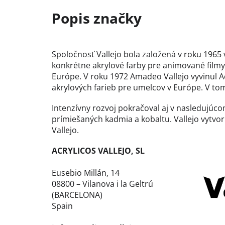
Spoločnosť Vallejo bola založená v roku 1965 
konkrétne akrylové farby pre animované filmy
Európe. V roku 1972 Amadeo Vallejo vyvinul Ac
akrylových farieb pre umelcov v Európe. V tomt
Intenzívny rozvoj pokračoval aj v nasledujú
prímiešaných kadmia a kobaltu. Vallejo vytvori
Vallejo.
ACRYLICOS VALLEJO, SL
Eusebio Millán, 14
08800 – Vilanova i la Geltrú
(BARCELONA)
Spain