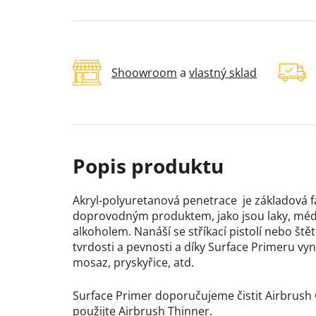
Shoowroom
a
vlastný sklad
Akryl-polyuretanová penetrace je základová f
doprovodným produktem, jako jsou laky, médi
alkoholem. Nanáší se stříkací pistolí nebo
tvrdosti a pevnosti a díky Surface Primeru vyni
mosaz, pryskyřice, atd.
Surface Primer doporučujeme čistit Airbrush 
použijte Airbrush Thinner.