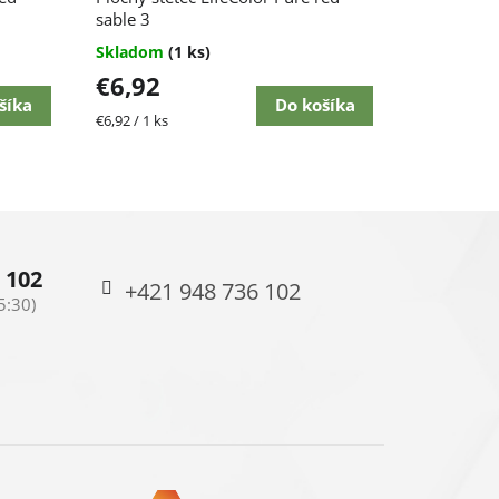
sable 3
Skladom
(1 ks)
€6,92
šíka
Do košíka
Jednotková
€6,92 / 1 ks
cena:
 102
+421 948 736 102