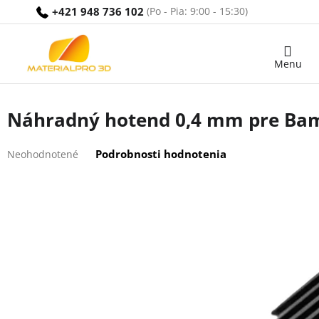
Prejsť
+421 948 736 102
na
obsah
Nákupný
košík
Náhradný hotend 0,4 mm pre Bamb
Priemerné
Podrobnosti hodnotenia
Neohodnotené
hodnotenie
produktu
je
0,0
z
5
hviezdičiek.