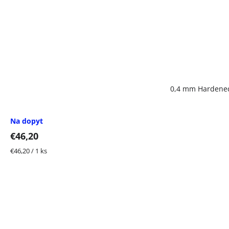
0,4 mm Hardened
Na dopyt
€46,20
Jednotková
€46,20 / 1 ks
cena: