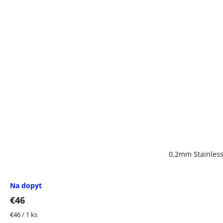
0,2mm Stainless
Na dopyt
€46
Jednotková
€46 / 1 ks
cena: