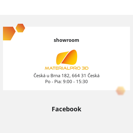
Z
á
p
showroom
ä
t
i
e
Česká u Brna 182, 664 31 Česká
Po - Pia: 9:00 - 15:30
Facebook