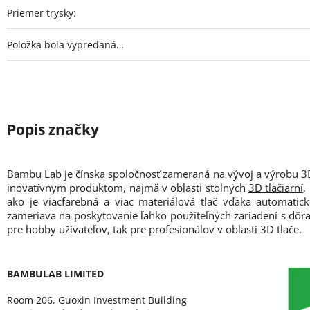
Priemer trysky
:
Položka bola vypredaná…
Bambu Lab je čínska spoločnosť zameraná na vývoj a výrobu 3D 
inovatívnym produktom, najmä v oblasti stolných
3D tlačiarní
.
ako je viacfarebná a viac materiálová tlač vďaka automati
zameriava na poskytovanie ľahko použiteľných zariadení s dôrazo
pre hobby užívateľov, tak pre profesionálov v oblasti 3D tlače.
BAMBULAB LIMITED
Room 206, Guoxin Investment Building