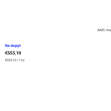
AMS mul
Na dopyt
€553,10
Jednotková
€553,10 / 1 ks
cena: