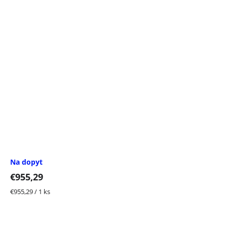
Na dopyt
€955,29
Jednotková
€955,29 / 1 ks
cena: