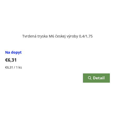
Tvrdená tryska M6 českej výroby 0,4/1,75
Na dopyt
€6,31
Jednotková
€6,31 / 1 ks
cena:
Detail