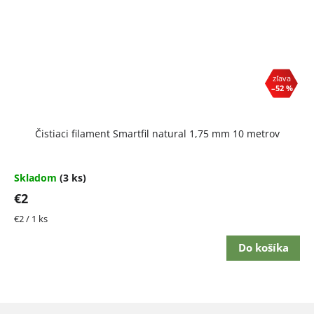
–52 %
Čistiaci filament Smartfil natural 1,75 mm 10 metrov
Skladom
(3 ks)
€2
Jednotková
€2 / 1 ks
cena:
Do košíka
Z