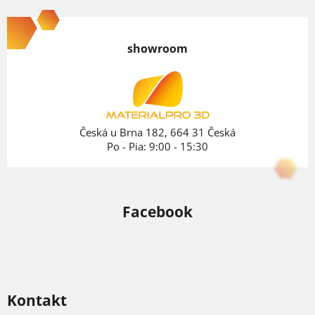
á
p
showroom
ä
t
i
e
Česká u Brna 182, 664 31 Česká
Po - Pia: 9:00 - 15:30
Facebook
Kontakt