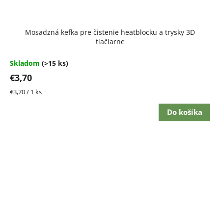
Priemerné
Mosadzná kefka pre čistenie heatblocku a trysky 3D
hodnotenie
tlačiarne
produktu
je
5,0
Skladom
(>15 ks)
z
€3,70
5
hviezdičiek.
Jednotková
€3,70 / 1 ks
cena:
Do košíka