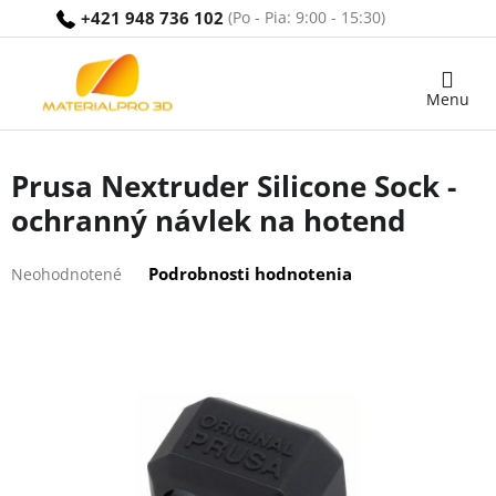
Prejsť
+421 948 736 102
na
obsah
Nákupný
košík
Prusa Nextruder Silicone Sock -
ochranný návlek na hotend
Priemerné
Podrobnosti hodnotenia
Neohodnotené
hodnotenie
produktu
je
0,0
z
5
hviezdičiek.