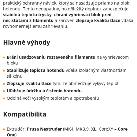
praktický ochranný návlek, ktorý sa nasadzuje priamo na blok
hotendu. Tento nenápadný, no dôležitý doplnok zabezpečuje
stabilnú teplotu trysky
,
chráni vyhrievací blok pred
nečistotami z filamentu
a zároveň
zlepšuje kvalitu tlače
vďaka
rovnomernejšiemu zahrievaniu.
Hlavné výhody
Bráni usadzovaniu roztaveného filamentu
na vyhrievacom
bloku
Stabilizuje teplotu hotendu
vďaka izolačným vlastnostiam
silikónu
Zlepšuje kvalitu tlače
tým, že obmedzuje výkyvy teplôt
Uľahčuje údržbu a čistenie hotendu
Odolná voči vysokým teplotám a opotrebeniu
Kompatibilita
Extrudér:
Prusa Nextruder
(MK4, MK3.9,
XL
, CoreXY –
Core
One
)