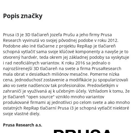
Prusa i3 je 3D tlačiareň Jozefa Prušu a jeho firmy Prusa
Research vyvinutá vo svojej pôvodnej podobe v roku 2012.
Podobne ako iné tlačiarne z projektu RepRap je tlačiareň
schopná vytlačiť sama svoje kľúčové komponenty a navyše je to
otvorený hardvér, teda okrem jej základnej podoby sa vyskytuje
i rad neoficiálnych variantov. K roku 2016 sa jednalo o
najrozšírenejší 3D tlačiareň na svete a firma PrusaResearch
mala obrat v desiatkach miliónov mesačne. Pomerne nízka
cena, jednoduchosť zostavenie a modifikácie ju spopularizovali
ako vo svete nadšencov tak profesionálov. Predovšetkým v
zahraničí je využívaná aj k učebným účely. Vzhľadom k tomu, že
je tlačiareň "open source" vzniklo mnoho variantov
produkované firmami aj jednotlivci po celom svete a ako mnoho
ostatných RepRap tlačiarní Prusa i3 je schopná vytlačiť niektoré
svoje vlastné diely.
Prusa Research a.s.