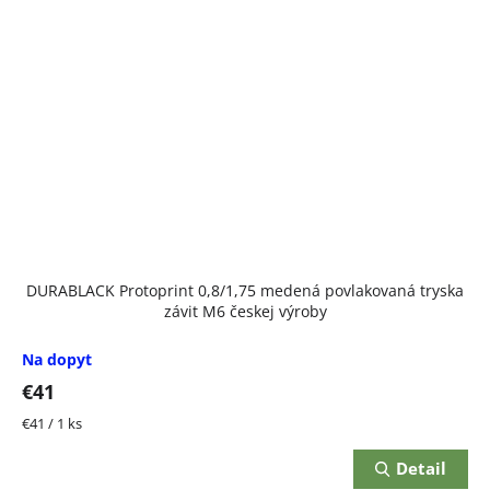
DURABLACK Protoprint 0,8/1,75 medená povlakovaná tryska
závit M6 českej výroby
Na dopyt
€41
Jednotková
€41 / 1 ks
cena:
Detail