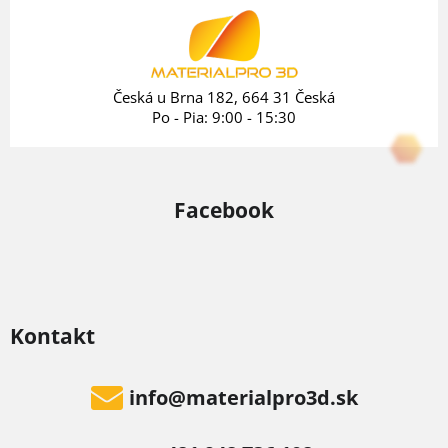
ä
t
i
e
Česká u Brna 182, 664 31 Česká
Po - Pia: 9:00 - 15:30
Facebook
Kontakt
info
@
materialpro3d.sk