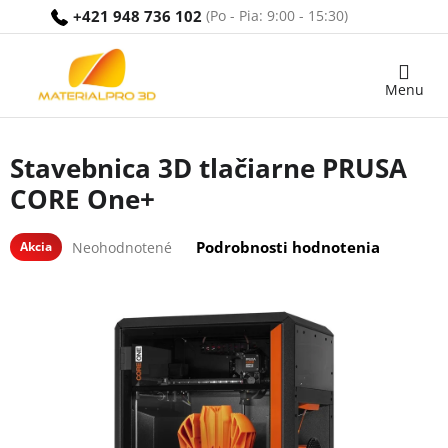
Prejsť
+421 948 736 102
na
obsah
Nákupný
košík
Stavebnica 3D tlačiarne PRUSA
CORE One+
Priemerné
Podrobnosti hodnotenia
Akcia
Neohodnotené
hodnotenie
produktu
je
0,0
z
5
hviezdičiek.