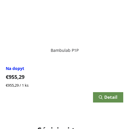
Bambulab P1P
Na dopyt
€955,29
Jednotková
€955,29 / 1 ks
cena:
Detail