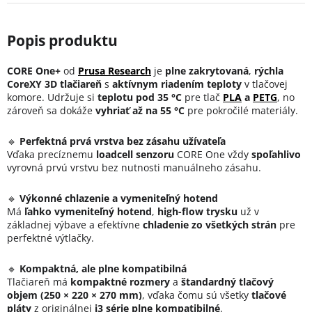
CORE One+
od
Prusa Research
je
plne zakrytovaná
,
rýchla
CoreXY 3D tlačiareň
s
aktívnym riadením teploty
v tlačovej
komore. Udržuje si
teplotu pod 35 °C
pre tlač
PLA
a
PETG
, no
zároveň sa dokáže
vyhriať až na 55 °C
pre pokročilé materiály.
🔹
Perfektná prvá vrstva bez zásahu užívateľa
Vďaka precíznemu
loadcell senzoru
CORE One vždy
spoľahlivo
vyrovná prvú vrstvu bez nutnosti manuálneho zásahu.
🔹
Výkonné chlazenie a vymeniteľný hotend
Má
ľahko vymeniteľný hotend
,
high-flow trysku
už v
základnej výbave a efektívne
chladenie zo všetkých strán
pre
perfektné výtlačky.
🔹
Kompaktná, ale plne kompatibilná
Tlačiareň má
kompaktné rozmery
a
štandardný tlačový
objem
(250 × 220 × 270 mm)
, vďaka čomu sú všetky
tlačové
pláty
z originálnej
i3 série plne kompatibilné
.