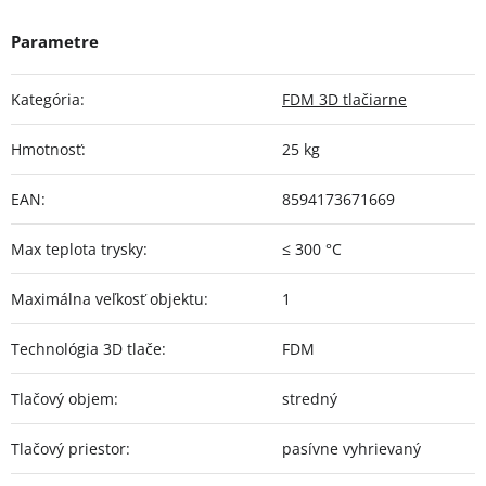
Kategória
:
FDM 3D tlačiarne
Hmotnosť
:
25 kg
EAN
:
8594173671669
Max teplota trysky
:
≤ 300 °C
Maximálna veľkosť objektu
:
1
Technológia 3D tlače
:
FDM
Tlačový objem
:
stredný
Tlačový priestor
:
pasívne vyhrievaný