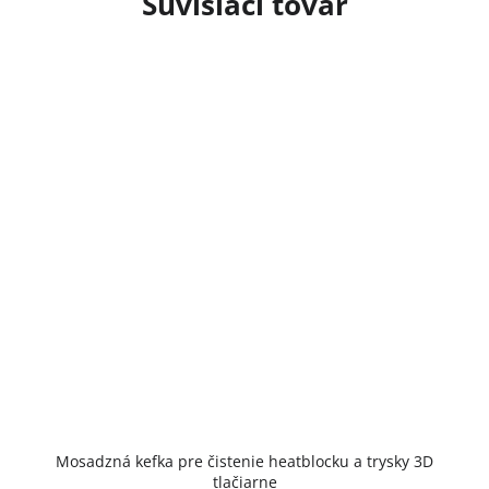
Súvisiaci tovar
Priemerné
Mosadzná kefka pre čistenie heatblocku a trysky 3D
hodnotenie
tlačiarne
produktu