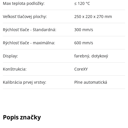
Max teplota podložky
:
≤ 120 °C
Veľkosť tlačovej plochy
:
250 x 220 x 270 mm
Rýchlosť tlače - štandardná
:
300 mm/s
Rýchlosť tlače - maximálna
:
600 mm/s
Display
:
farebný, dotykový
Konštrukcia
:
CoreXY
Kalibrácia prvej vrstvy
:
Plne automatická