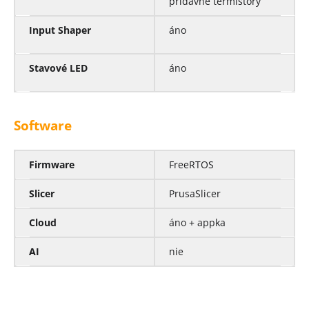
prídavné termistory
Input Shaper
áno
Stavové LED
áno
Software
Firmware
FreeRTOS
Slicer
PrusaSlicer
Cloud
áno + appka
AI
nie