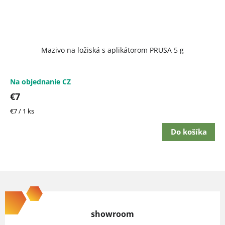
Mazivo na ložiská s aplikátorom PRUSA 5 g
Na objednanie CZ
€7
Jednotková
€7 / 1 ks
cena:
Do košíka
Z
á
p
showroom