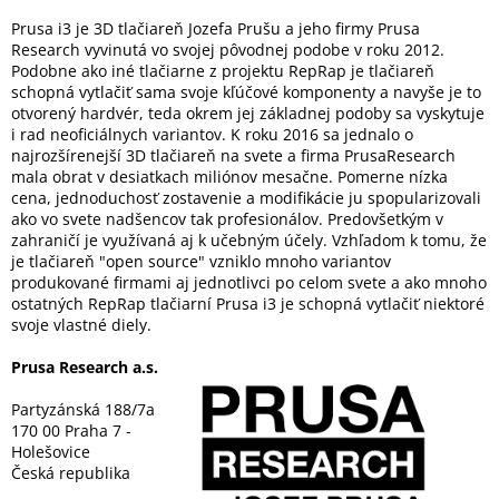
Prusa i3 je 3D tlačiareň Jozefa Prušu a jeho firmy Prusa
Research vyvinutá vo svojej pôvodnej podobe v roku 2012.
Podobne ako iné tlačiarne z projektu RepRap je tlačiareň
schopná vytlačiť sama svoje kľúčové komponenty a navyše je to
otvorený hardvér, teda okrem jej základnej podoby sa vyskytuje
i rad neoficiálnych variantov. K roku 2016 sa jednalo o
najrozšírenejší 3D tlačiareň na svete a firma PrusaResearch
mala obrat v desiatkach miliónov mesačne. Pomerne nízka
cena, jednoduchosť zostavenie a modifikácie ju spopularizovali
ako vo svete nadšencov tak profesionálov. Predovšetkým v
zahraničí je využívaná aj k učebným účely. Vzhľadom k tomu, že
je tlačiareň "open source" vzniklo mnoho variantov
produkované firmami aj jednotlivci po celom svete a ako mnoho
ostatných RepRap tlačiarní Prusa i3 je schopná vytlačiť niektoré
svoje vlastné diely.
Prusa Research a.s.
Partyzánská 188/7a
170 00 Praha 7 -
Holešovice
Česká republika