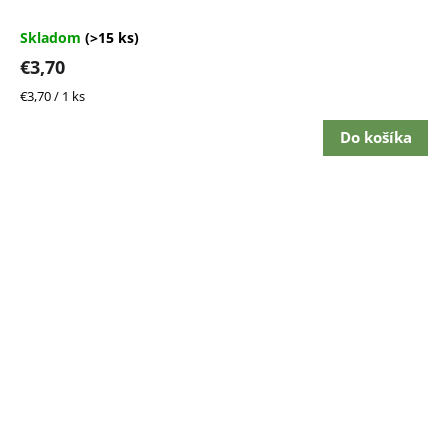
je
5,0
Skladom
(>15 ks)
z
€3,70
5
hviezdičiek.
Jednotková
€3,70 / 1 ks
cena:
Do košíka