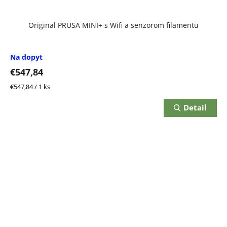
Original PRUSA MINI+ s Wifi a senzorom filamentu
Na dopyt
€547,84
Jednotková
€547,84 / 1 ks
cena:
Detail