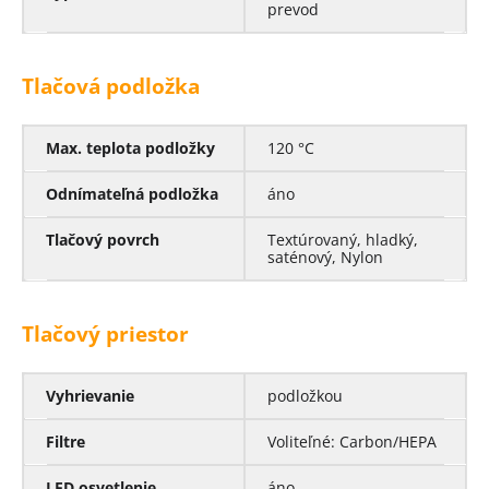
prevod
Tlačová podložka
Max. teplota podložky
120 °C
Odnímateľná podložka
áno
Tlačový povrch
Textúrovaný, hladký,
saténový, Nylon
Tlačový priestor
Vyhrievanie
podložkou
Filtre
Voliteľné: Carbon/HEPA
LED osvetlenie
áno