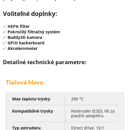
Voliteľné doplnky:
✅
HEPA filter
✅
Pokročilý filtračný systém
✅
Buddy3D kamera
✅
GPIO hackerboard
✅
Akcelerometer
Detailné technické parametre:
Tlačová hlava
Max teplota trysky
290 °C
Kompatibilné trysky
Nextruder (E3D), V6 za
použití adaptéru
Typ extruderu
Direct drive, 10:1