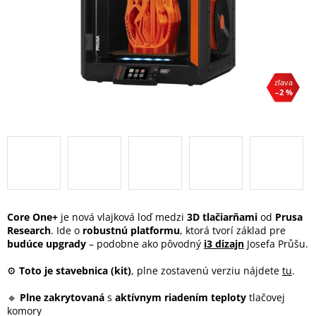
–2 %
Core One+
je nová vlajková loď medzi
3D tlačiarňami
od
Prusa
Research
. Ide o
robustnú platformu
, ktorá tvorí základ pre
budúce upgrady
– podobne ako pôvodný
i3 dizajn
Josefa Průšu.
⚙
Toto je stavebnica (kit)
, plne zostavenú verziu nájdete
tu
.
🔹
Plne zakrytovaná
s
aktívnym riadením teploty
tlačovej
komory