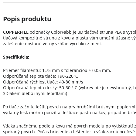
COPPERFILL
od značky ColorFabb je 3D tlačová struna PLA s vy
tlačová kompozitné struna z kovu a plastu vám umožní úžasné vý
zaleštenie dostanú verný vzhľad výrobku z medi.
Špecifikácia:
Priemer filamentu: 1,75 mm s toleranciou ± 0,05 mm,
Odporúčaná teplota tlače: 190-220°C
Odporúčaná rýchlosť tlače: 40-80 mm/s
Odporúčaná teplota dosky: 50-60 ° C (výhrev nie je nevyhnutný,
3Dlakem alebo inými lepidlami)
Po tlače začnite leštiť povrch najprv hrubšími brúsnymi papiermi 
výdatný lesk možno použiť aj leštiace pastu na kov, prípadne brú
Vďaka značnému podielu kovu má povrch modelu po vytistknutí z
spekaný povrch. Počas brúsenie a leštenie sa však začnú oceľové č