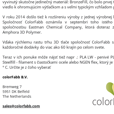
vyvinutý skutočne jedinečný materiál: BronzeFill, čo bolo prvej 
viedlo k ohromujúcim výtlačkom a s veľmi typickým vzhľadom 
V roku 2014 došlo tiež k rozšíreniu výroby z jednej výrobnej 
Spoločnosť ColorFabb oznámila v septembri toho istéh
spoločnosťou Eastman Chemical Company, ktorá doteraz z
Amphora 3D Polymer.
Vďaka rýchlemu rastu trhu 3D tlače spoločnosť ColorFabb sa
každoročné dodávky do viac ako 60 krajín po celom svete.
Teraz v ich ponuke môže nájsť tiež napr .: PLA LW - penivé 
Steelfill - filament s čiastočkami ocele alebo NGEN flex, ktorý j
° C. Určite je z čoho vyberať
colorFabb B.V.
Bremweg 7
5951 DK Belfeld
The Netherlands
sales@colorfabb.com