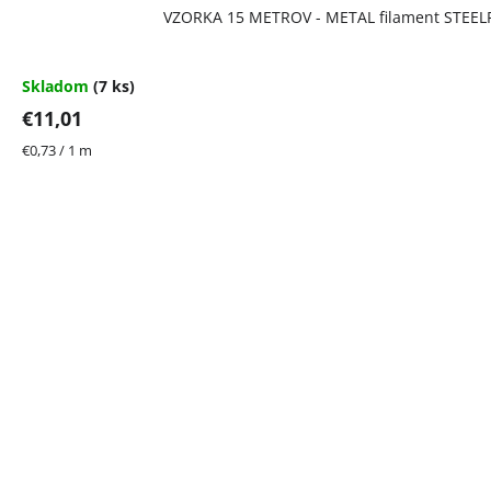
VZORKA 15 METROV - METAL filament STEELF
Skladom
(7 ks)
€11,01
Jednotková
€0,73 / 1 m
cena: