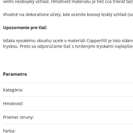
veľmi neobvyklý vzhľad. Hmotnosť materiálu je tiež cca trikrát ťaž
Vhodné na dekoratívne účely, kde oceníte kovový lesklý vzhľad (so
Upozornenie pre tlač:
Vďaka vysokému obsahu ocele v materiáli CopperFill je toto vlákn
tryskou. Preto sa odporúčame tlač s tvrdenými tryskami najlepšie
Kategória
:
Hmotnosť
:
Priemer struny
:
Farba
: