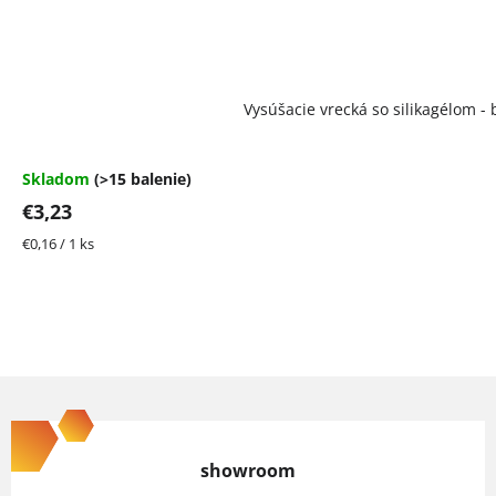
Vysúšacie vrecká so silikagélom - 
Skladom
(>15 balenie)
€3,23
Jednotková
€0,16 / 1 ks
cena:
Z
á
p
showroom
ä