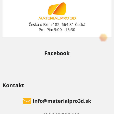
t
i
e
Česká u Brna 182, 664 31 Česká
Po - Pia: 9:00 - 15:30
Facebook
Kontakt
info
@
materialpro3d.sk