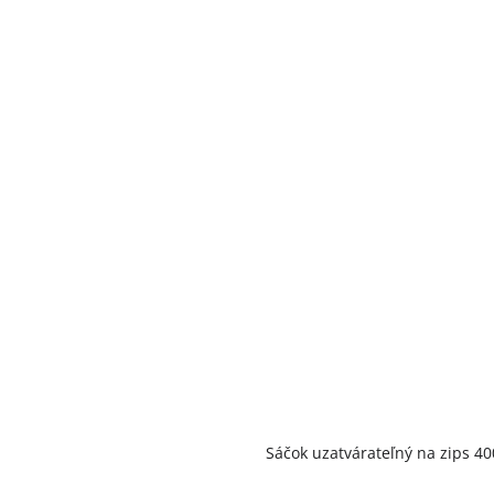
Priemerné
Sáčok uzatvárateľný na zips 
hodnotenie
produktu