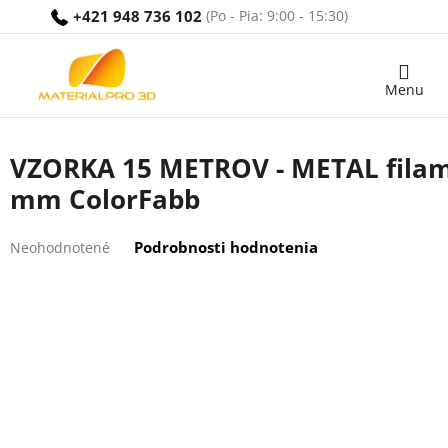
Prejsť
+421 948 736 102
na
obsah
Nákupný
košík
VZORKA 15 METROV - METAL filam
mm ColorFabb
Priemerné
Podrobnosti hodnotenia
Neohodnotené
hodnotenie
produktu
je
0,0
z
5
hviezdičiek.