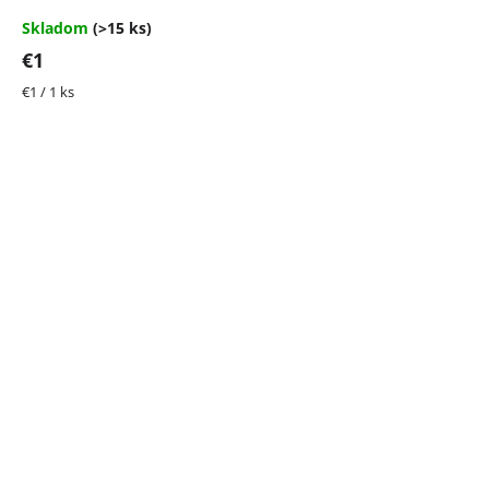
je
4,5
Skladom
(>15 ks)
z
€1
5
hviezdičiek.
Jednotková
€1 / 1 ks
cena: