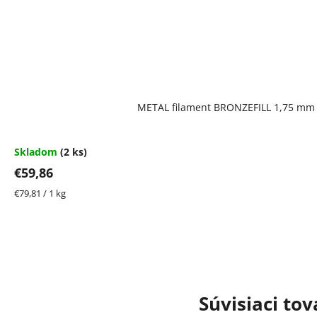
METAL filament BRONZEFILL 1,75 mm 
Skladom
(2 ks)
€59,86
Jednotková
€79,81 / 1 kg
cena:
Súvisiaci tov