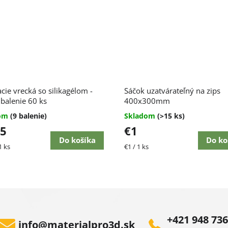
Priemerné
cie vrecká so silikagélom -
Sáčok uzatvárateľný na zips
hodnotenie
 balenie 60 ks
produktu
400x300mm
je
dom
(9 balenie)
Skladom
(>15 ks)
4,5
65
€1
z
5
Do košíka
Do ko
ková
Jednotková
1 ks
€1 / 1 ks
hviezdičiek.
cena:
+421 948 736
info
@
materialpro3d.sk