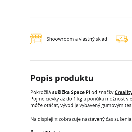
Shoowroom
a
vlastný sklad
Pokročilá
sušička Space Pi
od značky
Crealit
Pojme cievky až do 1 kg a ponúka možnosť vies
môže otáčať, vývod je vybavený gumovým tes
Na displeji π zobrazuje nastavený čas sušenia