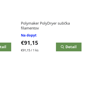
Polymaker PolyDryer sušička
filamentov
Na dopyt
€91,15
tail
Detail
Jednotková
€91,15 / 1 ks
cena: