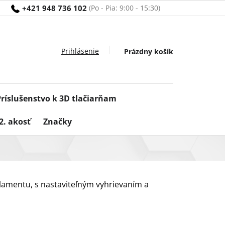
+421 948 736 102
Nákupný
Prázdny košík
košík
Príslušenstvo k 3D tlačiarňam
2. akosť
Značky
ilamentu, s nastaviteľným vyhrievaním a