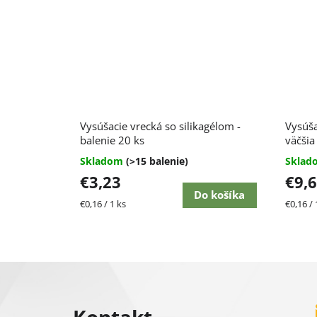
Vysúšacie vrecká so silikagélom -
Vysúša
balenie 20 ks
väčšia
Skladom
(>15 balenie)
Skla
€3,23
€9,
Do košíka
Jednotková
Jednot
€0,16 / 1 ks
€0,16 / 
cena:
cena:
Z
á
Kontakt