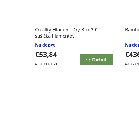
Creality Filament Dry Box 2.0 -
Bambu
sušička filamentov
Na dopyt
Na do
€53,84
€43
Detail
Jednotková
Jednot
€53,84 / 1 ks
€436 / 1
cena:
cena: