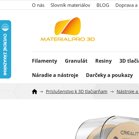
Prejsť
O nás
Slovník materiálov
BLOG
Doprava a 
na
obsah
Filamenty
Granulát
Resiny
3D tlač
Náradie a nástroje
Darčeky a poukazy
Príslušenstvo k 3D tlačiarňam
Nástroje 