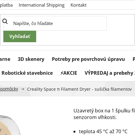
platba
International Shipping
Kontakt
iarne
3D skenery
Potreby pre povrchovú úpravu
Robotické stavebnice
⚡AKCIE
VÝPREDAJ a prebehy 
a pomôcky
Creality Space π Filament Dryer - sušička filamentov
Uzavretý box na 1 špulku f
senzorom vlhkosti.
teplota 45 °C až 70 °C