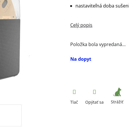
nastaviteľná doba sušeni
Položka bola vypredaná…
Na dopyt
Strážiť
Tlač
Opýtať sa