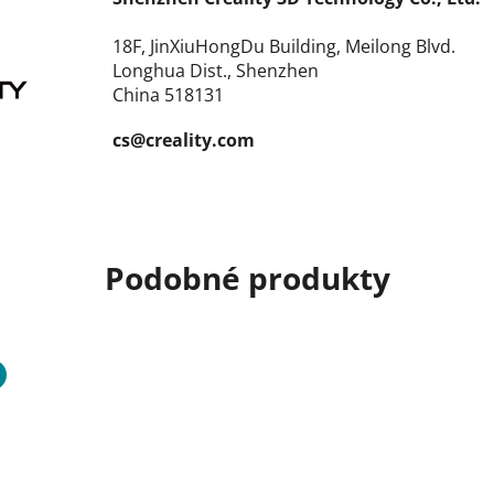
18F, JinXiuHongDu Building, Meilong Blvd.
Longhua Dist., Shenzhen
China 518131
cs@creality.com