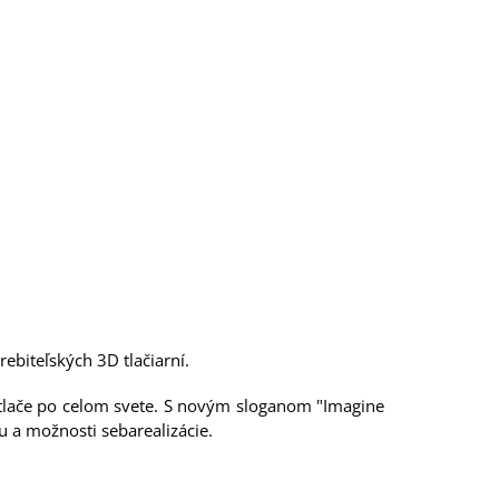
biteľských 3D tlačiarní.
D tlače po celom svete. S novým sloganom "Imagine
u a možnosti sebarealizácie.