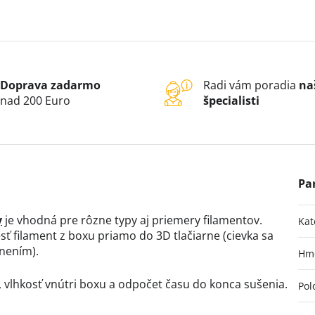
Doprava zadarmo
Radi vám poradia
na
nad 200 Euro
špecialisti
y
je vhodná pre rôzne typy aj priemery filamentov.
Kat
ť filament z boxu priamo do 3D tlačiarne (cievka sa
nením).
Hm
, vlhkosť vnútri boxu a odpočet času do konca sušenia.
Pol