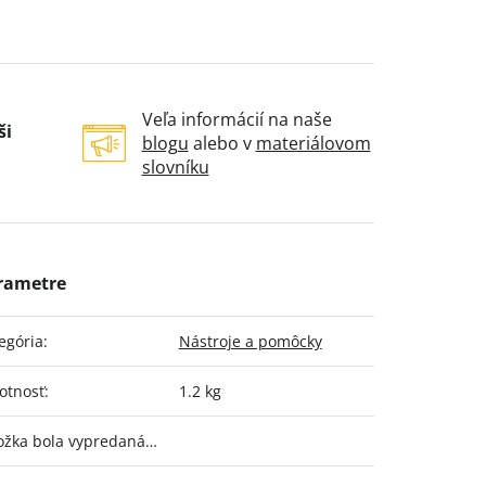
Veľa informácií na naše
ši
blogu
alebo v
materiálovom
slovníku
egória
:
Nástroje a pomôcky
otnosť
:
1.2 kg
ožka bola vypredaná…