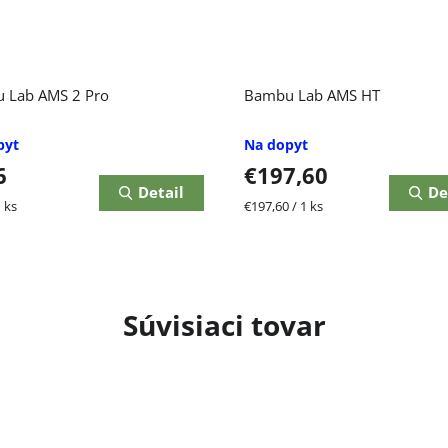
 Lab AMS 2 Pro
Bambu Lab AMS HT
pyt
Na dopyt
6
€197,60
Detail
De
ková
Jednotková
 ks
€197,60 / 1 ks
cena:
Súvisiaci tovar