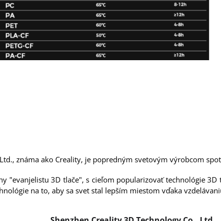
Ltd., známa ako Creality, je popredným svetovým výrobcom spotre
hy "evanjelistu 3D tlače", s cieľom popularizovať technológie 3
echnológie na to, aby sa svet stal lepším miestom vďaka vzdelávani
Shenzhen Creality 3D Technology Co., Ltd.