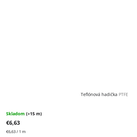
Teflónová hadička
PTFE
Skladom
(>15 m)
€6,63
Jednotková
€6,63 / 1 m
cena: