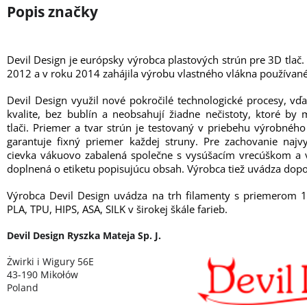
Devil Design je európsky výrobca plastových strún pre 3D tlač.
2012 a v roku 2014 zahájila výrobu vlastného vlákna používané
Devil Design využil nové pokročilé technologické procesy, vď
kvalite, bez bublín a neobsahují žiadne nečistoty, ktoré b
tlači. Priemer a tvar strún je testovaný v priebehu výrobné
garantuje fixný priemer každej struny. Pre zachovanie najvy
cievka vákuovo zabalená společne s vysúšacím vrecúškom a v
doplnená o etiketu popisujúcu obsah. Výrobca tiež uvádza dopo
Výrobca Devil Design uvádza na trh filamenty s priemerom 
PLA, TPU, HIPS, ASA, SILK v širokej škále farieb.
Devil Design Ryszka Mateja Sp. J.
Żwirki i Wigury 56E
43-190 Mikołów
Poland