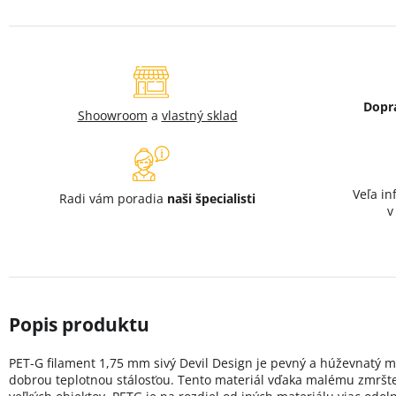
Dopr
Shoowroom
a
vlastný sklad
Veľa in
Radi vám poradia
naši špecialisti
PET-G filament 1,75 mm sivý Devil Design je pevný a húževnatý ma
dobrou teplotnou stálosťou. Tento materiál vďaka malému zmršteni