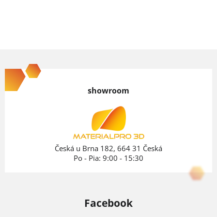
Z
á
p
showroom
ä
t
i
e
Česká u Brna 182, 664 31 Česká
Po - Pia: 9:00 - 15:30
Facebook