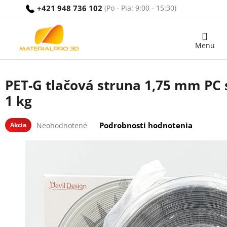
Prejsť
+421 948 736 102
na
obsah
Nákupný
košík
PET-G tlačová struna 1,75 mm PC 
1 kg
Priemerné
Podrobnosti hodnotenia
Akcia
Neohodnotené
hodnotenie
produktu
je
0,0
z
5
hviezdičiek.