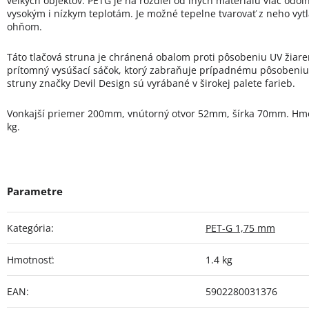
veľkých objektov. PETG je na rozdiel od iných materiálu viac odo
vysokým i nízkym teplotám. Je možné tepelne tvarovať z neho vyt
ohňom.
Táto tlačová struna je chránená obalom proti pôsobeniu UV žiare
prítomný vysúšací sáčok, ktorý zabraňuje prípadnému pôsobeniu v
struny značky Devil Design sú vyrábané v širokej palete farieb.
Vonkajší priemer 200mm, vnútorný otvor 52mm, šírka 70mm. Hmot
kg.
Kategória
:
PET-G 1,75 mm
Hmotnosť
:
1.4 kg
EAN
:
5902280031376