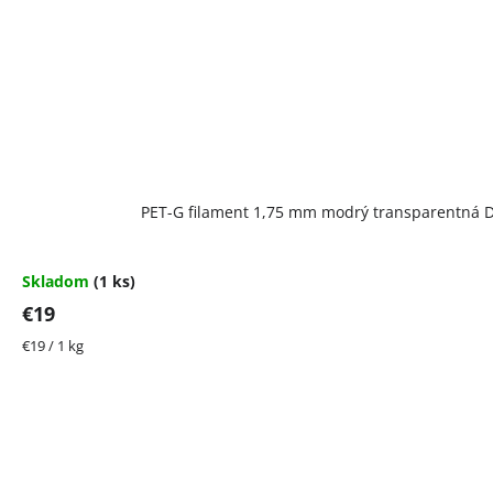
PET-G filament 1,75 mm modrý transparentná De
Skladom
(1 ks)
€19
Jednotková
€19 / 1 kg
cena: