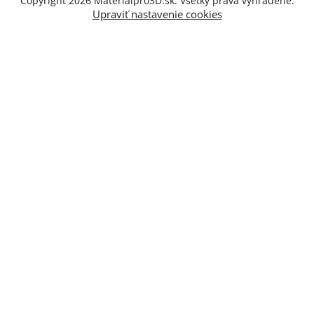
Copyright 2026
Materialpro3D.sk
. Všetky práva vyhradené.
Upraviť nastavenie cookies