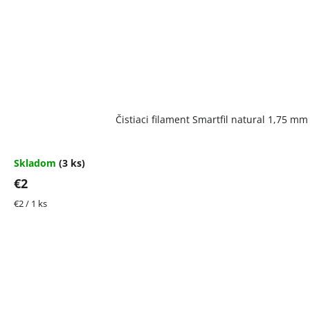
Čistiaci filament Smartfil natural 1,75 m
Skladom
(3 ks)
€2
Jednotková
€2 / 1 ks
cena: