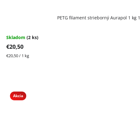
PETG filament strieborný Aurapol 1 kg
Skladom
(2 ks)
€20,50
Jednotková
€20,50 / 1 kg
cena:
Akcia