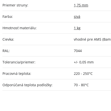
Priemer struny
:
1,75 mm
Farba
:
sivá
Hmotnosť materiálu
:
1 kg
Cievka
:
vhodné pre AMS (Bamb
RAL
:
7044
Tolerancia/priemer
:
+/- 0,05 mm
Pracovná teplota
:
220 - 250°C
Odporúčaná teplota podložky
:
70 - 80°C