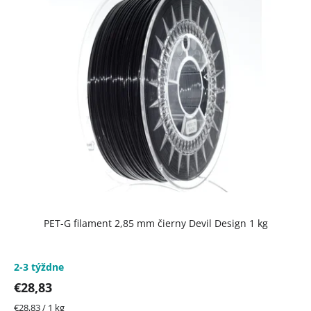
p
i
s
p
r
o
d
u
k
t
PET-G filament 2,85 mm čierny Devil Design 1 kg
o
v
2-3 týždne
€28,83
Jednotková
€28,83 / 1 kg