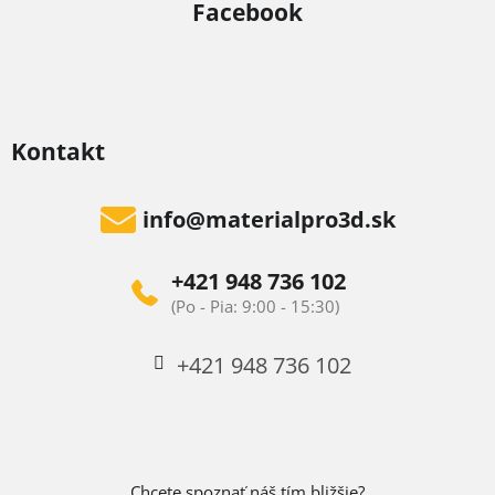
Facebook
y
v
ý
p
i
Kontakt
s
u
info
@
materialpro3d.sk
+421 948 736 102
+421 948 736 102
Chcete spoznať náš tím bližšie?