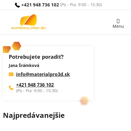
Prejsť
+421 948 736 102
na
obsah
Nákupný
košík
Potrebujete poradiť?
Jana Šrámková
info
@
materialpro3d.sk
+421 948 736 102
Najpredávanejšie