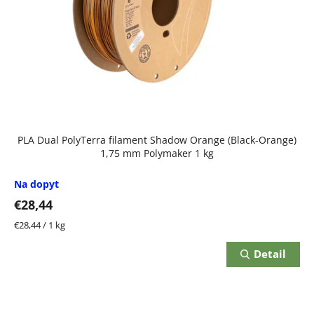
PLA Dual PolyTerra filament Shadow Orange (Black-Orange)
1,75 mm Polymaker 1 kg
Na dopyt
€28,44
Jednotková
€28,44 / 1 kg
cena:
Detail