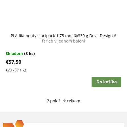
PLA filamenty startpack 1,75 mm 6x330 g Devil Design
6
farieb v jednom balení
Skladom
(8 ks)
€57,50
Jednotková
€28,75 / 1 kg
cena:
Do košíka
7
položiek celkom
O
v
Z
l
á