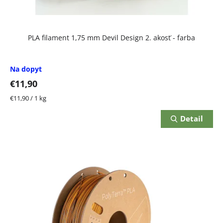
PLA filament 1,75 mm Devil Design 2. akosť - farba
Na dopyt
€11,90
Jednotková
€11,90 / 1 kg
cena:
Detail