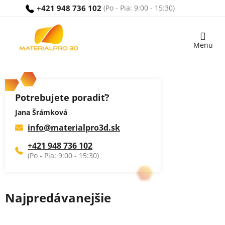
Prejsť
+421 948 736 102
na
obsah
Nákupný
košík
Potrebujete poradiť?
Jana Šrámková
info
@
materialpro3d.sk
+421 948 736 102
Najpredávanejšie