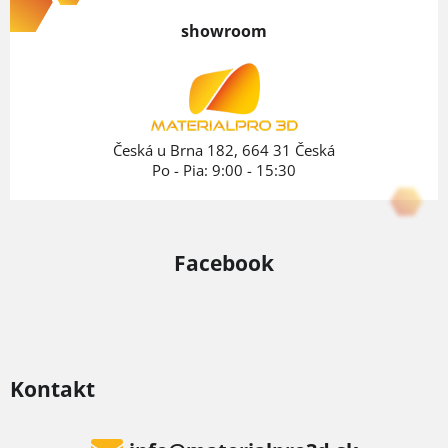
á
p
d
showroom
ä
a
c
t
i
i
e
e
Česká u Brna 182, 664 31 Česká
p
Po - Pia: 9:00 - 15:30
r
v
k
Facebook
y
v
ý
p
i
Kontakt
s
u