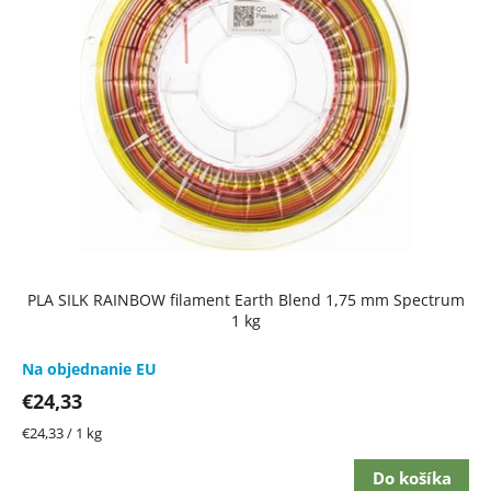
i
s
p
r
o
d
u
k
t
PLA SILK RAINBOW filament Earth Blend 1,75 mm Spectrum
o
1 kg
v
Na objednanie EU
€24,33
Jednotková
€24,33 / 1 kg
cena:
Do košíka