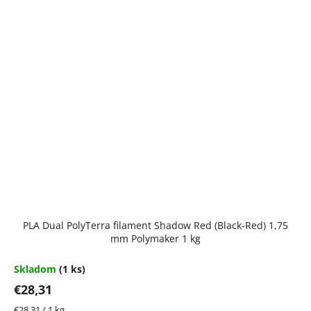
PLA Dual PolyTerra filament Shadow Red (Black-Red) 1,75
mm Polymaker 1 kg
Skladom
(1 ks)
€28,31
Jednotková
€28,31 / 1 kg