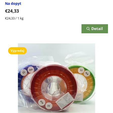
Na dopyt
€24,33
Jednotková
€24,33 / 1 kg
cena:
Detail
Výpredaj