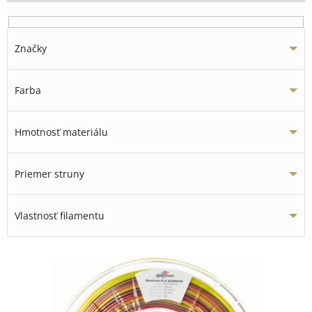
Značky
Farba
Hmotnosť materiálu
Priemer struny
Vlastnosť filamentu
V
ý
p