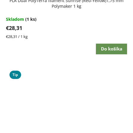
PLA Dual PolyTerra filament Sunrise (Red-Yellow)1,75 mm
Polymaker 1 kg
Skladom
(1 ks)
€28,31
Jednotková
€28,31 / 1 kg
cena:
Do košíka
Tip