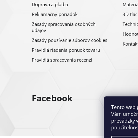
Doprava a platba
Materiá
Reklamačný poriadok
3D tlač
Zásady spracovania osobných
Technic
údajov
Hodnot
Zásady používanie súborov cookies
Kontak
Pravidlá riadenia ponuok tovaru
Pravidlá spracovania recenzí
Facebook
Tento web 
Vám umožni
prevádzky w
použiteľnos