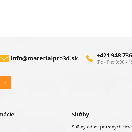
O
v
l
+421 948 736
info
@
materialpro3d.sk
á
d
a
c
i
mácie
Služby
e
p
Spätný odber prázdnych ciev