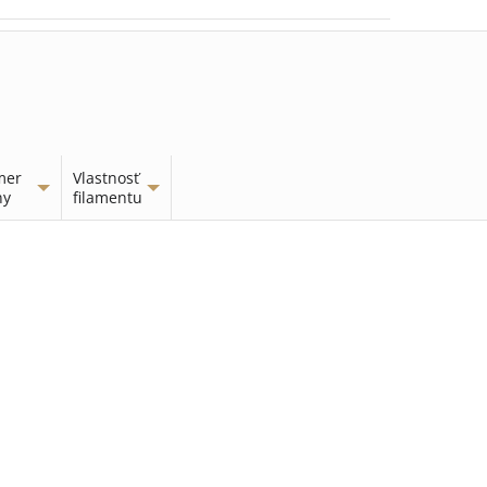
mer
Vlastnosť
ny
filamentu