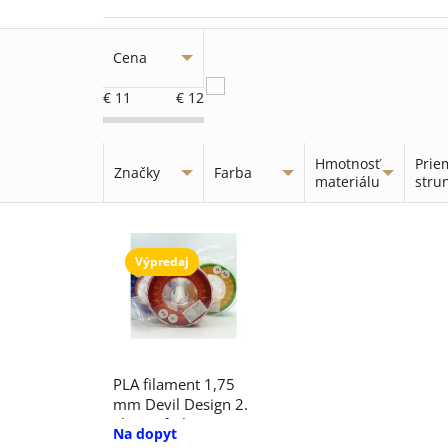
d
e
Cena
n
€
11
€
12
i
Hmotnosť
Prie
Značky
Farba
e
materiálu
stru
V
p
Výpredaj
ý
r
p
o
i
d
PLA filament 1,75
s
u
mm Devil Design 2.
akosť - farba
Na dopyt