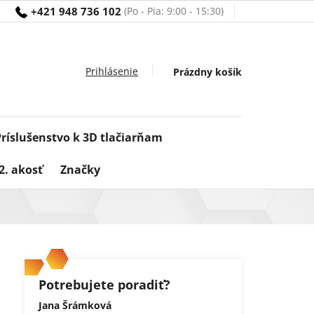
+421 948 736 102
Nákupný
Prázdny košík
košík
Príslušenstvo k 3D tlačiarňam
2. akosť
Značky
Potrebujete poradiť?
Jana Šrámková