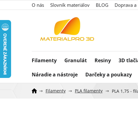
Prejsť
O nás
Slovník materiálov
BLOG
Doprava a 
na
obsah
Filamenty
Granulát
Resiny
3D tlač
Náradie a nástroje
Darčeky a poukazy
Filamenty
PLA filamenty
PLA 1,75 - f