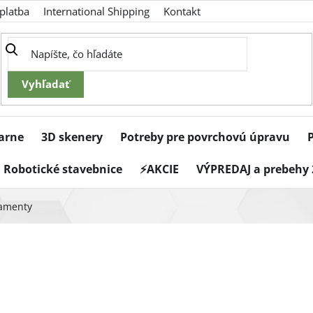
platba
International Shipping
Kontakt
iarne
3D skenery
Potreby pre povrchovú úpravu
Robotické stavebnice
⚡AKCIE
VÝPREDAJ a prebehy 
ilamenty