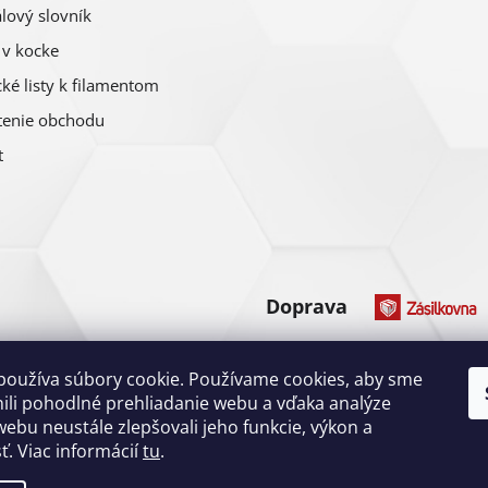
lový slovník
r
 v kocke
v
ké listy k filamentom
k
enie obchodu
y
t
v
ý
p
i
Doprava
s
u
Platba
používa súbory cookie. Používame cookies, aby sme
li pohodlné prehliadanie webu a vďaka analýze
ebu neustále zlepšovali jeho funkcie, výkon a
ť. Viac informácií
tu
.