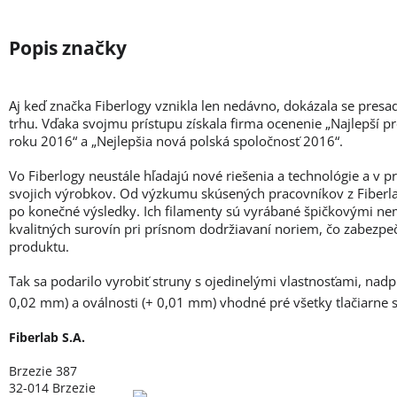
Aj keď značka Fiberlogy vznikla len nedávno, dokázala se presa
trhu. Vďaka svojmu prístupu získala firma ocenenie „Najlepší p
roku 2016“ a „Nejlepšia nová polská spoločnosť 2016“.
Vo Fiberlogy neustále hľadajú nové riešenia a technológie a v 
svojich výrobkov. Od výzkumu skúsených pracovníkov z Fiberlab
po konečné výsledky. Ich filamenty sú vyrábané špičkovými ne
kvalitných surovín pri prísnom dodržiavaní noriem, čo zabezpe
produktu.
Tak sa podarilo vyrobiť struny s ojedinelými vlastnosťami, nad
0,02 mm) a oválnosti (+ 0,01 mm) vhodné pré všetky tlačiarne
Fiberlab S.A.
Brzezie 387
32-014 Brzezie