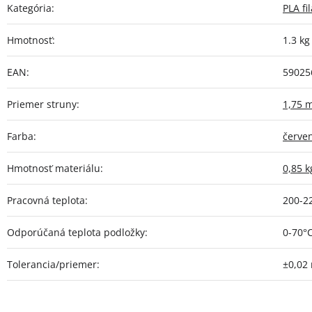
Kategória
:
PLA f
Hmotnosť
:
1.3 kg
EAN
:
59025
Priemer struny
:
1,75 
Farba
:
červe
Hmotnosť materiálu
:
0,85 k
Pracovná teplota
:
200-2
Odporúčaná teplota podložky
:
0-70°
Tolerancia/priemer
:
±0,02