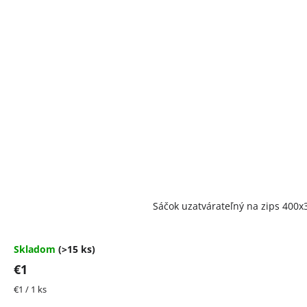
Priemerné
Sáčok uzatvárateľný na zips 40
hodnotenie
produktu
je
4,5
Skladom
(>15 ks)
z
€1
5
hviezdičiek.
Jednotková
€1 / 1 ks
cena: