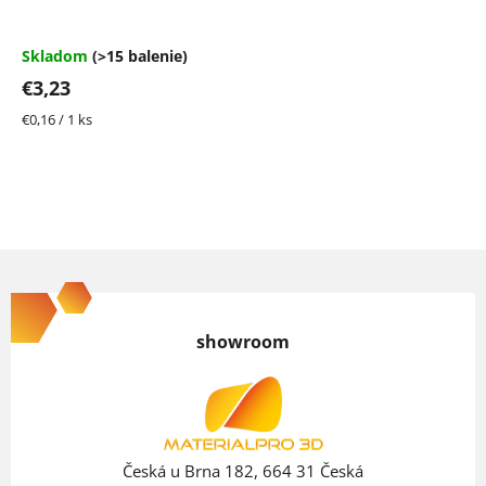
Skladom
(>15 balenie)
€3,23
Jednotková
€0,16 / 1 ks
cena:
Z
á
p
showroom
ä
t
i
e
Česká u Brna 182, 664 31 Česká