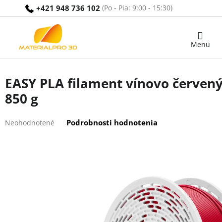
Prejsť
+421 948 736 102
na
obsah
Nákupný
košík
EASY PLA filament vínovo červený
850 g
Priemerné
Podrobnosti hodnotenia
Neohodnotené
hodnotenie
produktu
je
0,0
z
5
hviezdičiek.