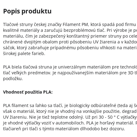
Tlačové struny českej značky Filament PM, ktorá spadá pod firmu
kvalitné materiály a zaručujú bezproblémovú tlač. Pri výrobe je 
materiálu, čím je zabezpečený konštantný priemer struny po celej 
chránené dvojitým obalom proti pôsobeniu UV žiarenia a v každo
sáčok, ktorý zabraňuje prípadnému pôsobeniu vlhkosti na materiá
širokej palete farieb.
PLA biela tlačová struna je univerzálnym materiálom pre technol
tlač veľkých predmetov. Je najpoužívanejším materiálom pre 3D tl
podložku.
Vhodnosť použitia PLA:
PLA filament sa ľahko sa tlačí, je biologicky odbúrateľné (teda aj 
však o materiál, ktorý nie je vhodný na vonkajšie použitie, degrad
UV žiareniu. Nie je tiež teplotne odolný. Už pri 30 - 50 ° C výtla
je vhodné výtlačky voziť v automobiloch. PLA je horľavý materiá
tlačiareň pri tlači s týmto materiálom dlhodobo bez dozoru.