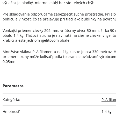
výtlačok je hladký, mierne lesklý bez viditeľných chýb.
Pre skladovanie odporúčame zabezpečiť suché prostredie. Pri zl
pohlcuje vlhkosť, čo sa prejavuje pri tlači ako bublinky na povrch
Vonkajší priemer cievky 202 mm, vnútorný otvor 50 mm, šírka 90
obalu 1,4 kg. Tlačová struna je navinutá na čierne cievke, v igel
krabici a ešte jednom igelitovom obale.
Množstvo vlákna PLA filamentu na 1kg cievke je cca 330 metrov. H
priemer struny môže kolísať podľa tolerancie uvádzané výrobcom.
0,05mm.
Kategória
:
PLA fil
Hmotnosť
:
1.4 kg