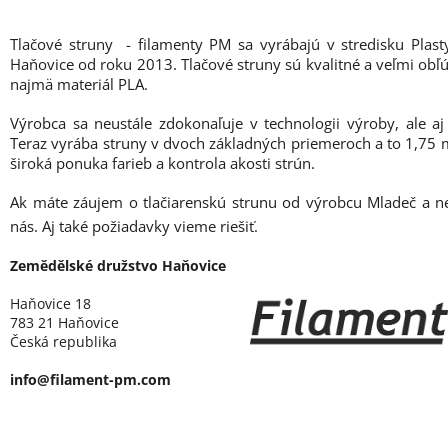
Tlačové struny - filamenty PM sa vyrábajú v stredisku Plas
Haňovice od roku 2013. Tlačové struny sú kvalitné a veľmi obľú
najmä materiál PLA.
Výrobca sa neustále zdokonaľuje v technologii výroby, ale aj
Teraz vyrába struny v dvoch základných priemeroch a to 1,7
široká ponuka farieb a kontrola akosti strún.
Ak máte záujem o tlačiarenskú strunu od výrobcu Mladeč a n
nás. Aj také požiadavky vieme riešiť.
Zemědělské družstvo Haňovice
Haňovice 18
783 21 Haňovice
Česká republika
info@filament-pm.com