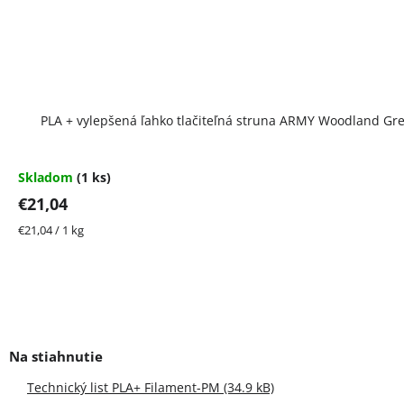
PLA + vylepšená ľahko tlačiteľná struna ARMY Woodland Gr
Skladom
(1 ks)
€21,04
Jednotková
€21,04 / 1 kg
cena:
Technický list PLA+ Filament-PM (34.9 kB)