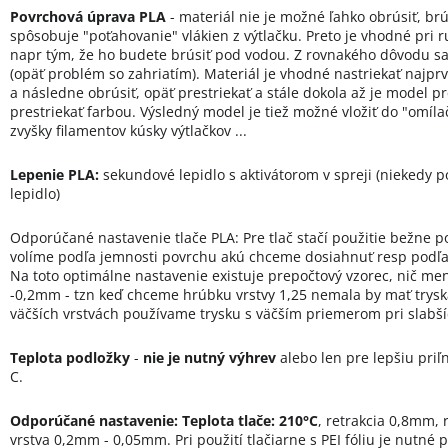
Povrchová úprava PLA
- materiál nie je možné ľahko obrúsiť, brú
spôsobuje "poťahovanie" vlákien z výtlačku. Preto je vhodné pri 
napr tým, že ho budete brúsiť pod vodou. Z rovnakého dôvodu sa 
(opäť problém so zahriatím). Materiál je vhodné nastriekať najpr
a následne obrúsiť, opäť prestriekať a stále dokola až je model 
prestriekať farbou. Výsledný model je tiež možné vložiť do "omíl
zvyšky filamentov kúsky výtlačkov ...
Lepenie PLA:
sekundové lepidlo s aktivátorom v spreji (niekedy 
lepidlo)
Odporúčané nastavenie tlače PLA: Pre tlač stačí použitie bežne p
volíme podľa jemnosti povrchu akú chceme dosiahnuť resp podľa na
Na toto optimálne nastavenie existuje prepočtový vzorec, nič men
-0,2mm - tzn keď chceme hrúbku vrstvy 1,25 nemala by mať trysk
väčších vrstvách používame trysku s väčším priemerom pri slabš
Teplota podložky
-
nie je nutný výhrev
alebo len pre lepšiu priľ
C.
Odporúčané nastavenie:
Teplota tlače: 210°C
, retrakcia 0,8mm, 
vrstva 0,2mm - 0,05mm. Pri použití tlačiarne s PEI fóliu je nutné