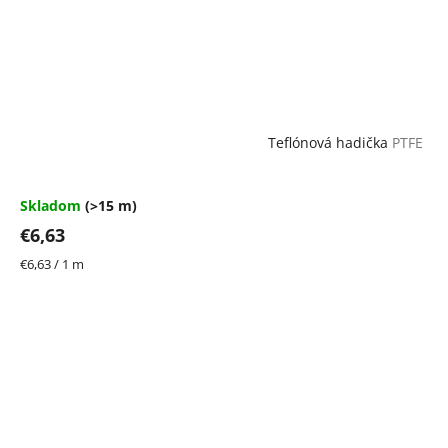
Teflónová hadička
PTFE
Skladom
(>15 m)
€6,63
Jednotková
€6,63 / 1 m
cena: