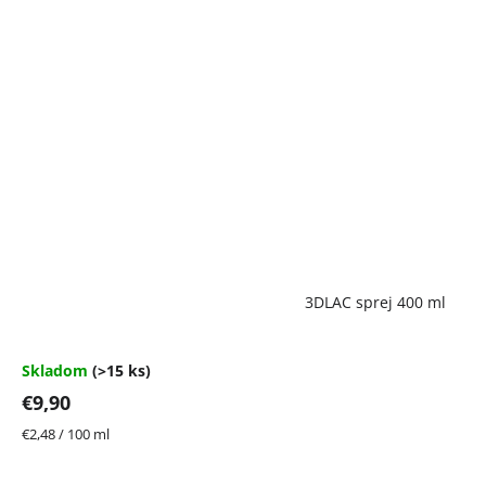
Priemerné
3DLAC sprej 400 ml
hodnotenie
produktu
je
4,7
Skladom
(>15 ks)
z
€9,90
5
hviezdičiek.
Jednotková
€2,48 / 100 ml
cena: