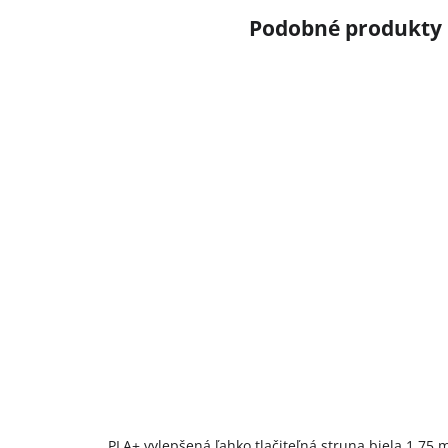
PLA+ vylepšená ľahko tlačiteľná struna biela 1,75