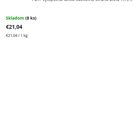
Skladom
(8 ks)
€21,04
Jednotková
€21,04 / 1 kg
cena: