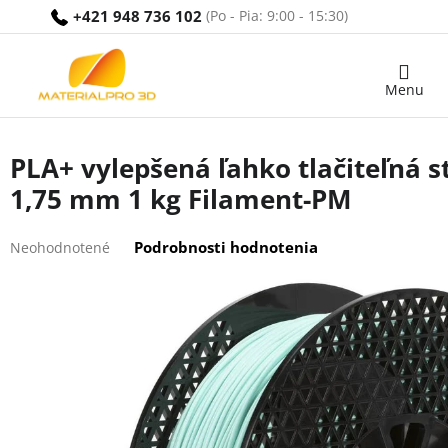
Prejsť
+421 948 736 102
na
obsah
Nákupný
košík
PLA+ vylepšená ľahko tlačiteľná 
1,75 mm 1 kg Filament-PM
Priemerné
Podrobnosti hodnotenia
Neohodnotené
hodnotenie
produktu
je
0,0
z
5
hviezdičiek.