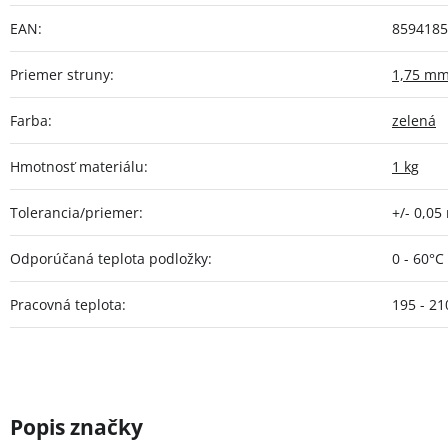
EAN
:
8594185
Priemer struny
:
1,75 m
Farba
:
zelená
Hmotnosť materiálu
:
1 kg
Tolerancia/priemer
:
+/- 0,0
Odporúčaná teplota podložky
:
0 - 60°C
Pracovná teplota
:
195 - 21