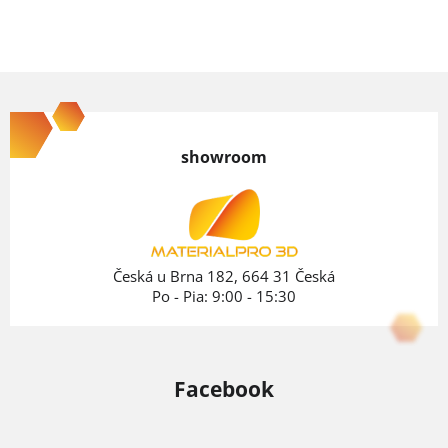
Z
á
p
showroom
ä
t
i
e
Česká u Brna 182, 664 31 Česká
Po - Pia: 9:00 - 15:30
Facebook