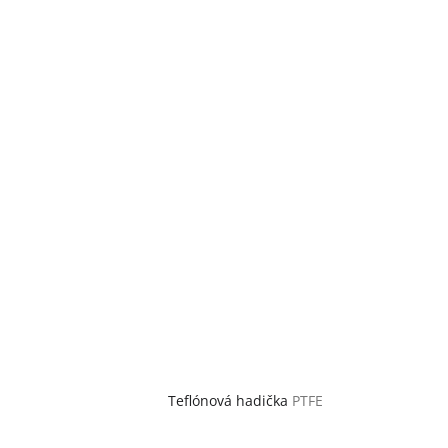
Teflónová hadička
PTFE