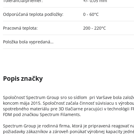
Tolerancia/priemer
:
+/- 0,05 mm
Odporúčaná teplota podložky
:
0 - 60°C
Pracovná teplota
:
200 - 220°C
Položka bola vypredaná…
Spoločnosť Spectrum Group sro so sídlom pri Varšave bola zalo
koncom mája 2015. Spoločnosť začala činnosť súvisiacu s výrobo
spotrebného materiálu pre 3D tlačiarne pracujúci v technológii FF
FDM pod značkou Spectrum Filaments.
Spectrum Group je rodinná firma, ktorá je pripravená reagovať n
požiadavky zákazníkov a zároveň ponúkať výrobnej kapacity jedn