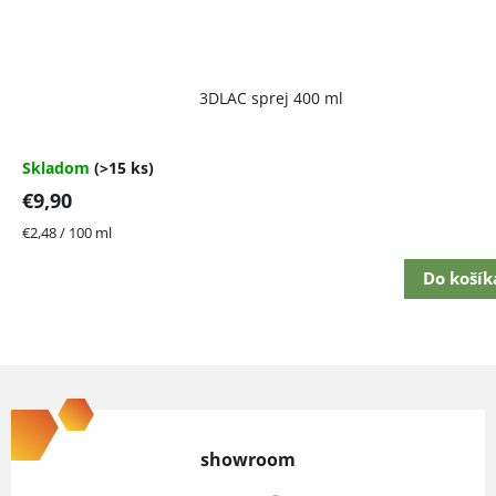
Priemerné
3DLAC sprej 400 ml
hodnotenie
produktu
je
4,7
Skladom
(>15 ks)
z
€9,90
5
hviezdičiek.
Jednotková
€2,48 / 100 ml
cena:
Do košík
Z
á
p
showroom
ä