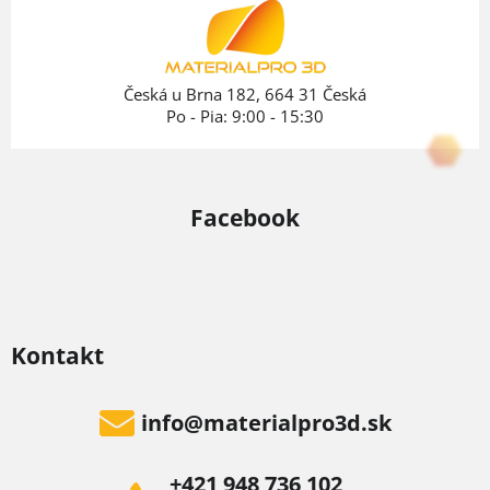
t
i
e
Česká u Brna 182, 664 31 Česká
Po - Pia: 9:00 - 15:30
Facebook
Kontakt
info
@
materialpro3d.sk
+421 948 736 102