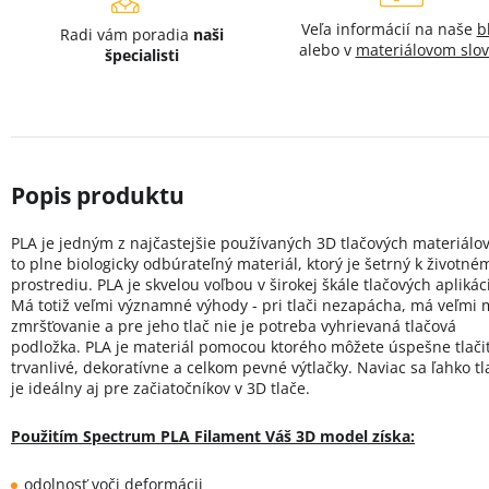
Veľa informácií na naše
b
Radi vám poradia
naši
alebo v
materiálovom slov
špecialisti
PLA je jedným z najčastejšie používaných 3D tlačových materiálov
to plne biologicky odbúrateľný materiál, ktorý je šetrný k životné
prostrediu. PLA je skvelou voľbou v širokej škále tlačových aplikáci
Má totiž veľmi významné výhody - pri tlači nezapácha, má veľmi 
zmršťovanie a pre jeho tlač nie je potreba vyhrievaná tlačová
podložka. PLA je materiál pomocou ktorého môžete úspešne tlači
trvanlivé, dekoratívne a celkom pevné výtlačky. Naviac sa ľahko tla
je ideálny aj pre začiatočníkov v 3D tlače.
Použitím Spectrum PLA Filament Váš 3D model získa:
odolnosť voči deformácii