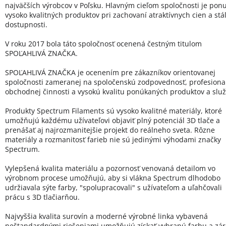
najväčších výrobcov v Poľsku. Hlavným cieľom spoločnosti je pon
vysoko kvalitných produktov pri zachovaní atraktívnych cien a stál
dostupnosti.
V roku 2017 bola táto spoločnosť ocenená čestným titulom
SPOĽAHLIVÁ ZNAČKA.
SPOĽAHLIVÁ ZNAČKA je ocenením pre zákazníkov orientovanej
spoločnosti zameranej na spoločenskú zodpovednosť, profesional
obchodnej činnosti a vysokú kvalitu ponúkaných produktov a služ
Produkty Spectrum Filaments sú vysoko kvalitné materiály, ktoré
umožňujú každému užívateľovi objaviť plný potenciál 3D tlače a
prenášať aj najrozmanitejšie projekt do reálneho sveta. Rôzne
materiály a rozmanitosť farieb nie sú jedinými výhodami značky
Spectrum.
Vylepšená kvalita materiálu a pozornosť venovaná detailom vo
výrobnom procese umožňujú, aby si vlákna Spectrum dlhodobo
udržiavala sýte farby, "spolupracovali" s užívateľom a uľahčovali
prácu s 3D tlačiarňou.
Najvyššia kvalita surovín a moderné výrobné linka vybavená
neštandardnými riešeniami umožňujú získať vybranú farbu a zá