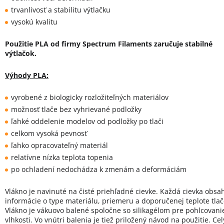
trvanlivosť a stabilitu výtlačku
vysokú kvalitu
Použitie PLA od firmy Spectrum Filaments zaručuje stabilné
výtlačok.
Výhody PLA:
vyrobené z biologicky rozložiteľných materiálov
možnosť tlače bez vyhrievané podložky
ľahké oddelenie modelov od podložky po tlači
celkom vysoká pevnosť
ľahko opracovateľný materiál
relatívne nízka teplota topenia
po ochladení nedochádza k zmenám a deformáciám
Vlákno je navinuté na čisté priehľadné cievke. Každá cievka obsa
informácie o type materiálu, priemeru a doporučenej teplote tlač
Vlákno je vákuovo balené spoločne so silikagélom pre pohlcovani
vlhkosti. Vo vnútri balenia je tiež priložený návod na použitie. Cel