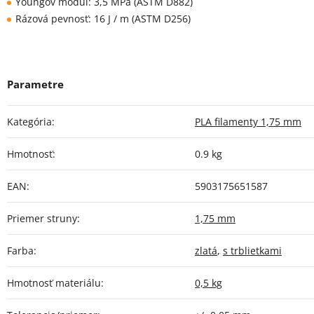
Youngov modul: 3,5 MPa (ASTM D882)
Rázová pevnosť: 16 J / m (ASTM D256)
Kategória
:
PLA filamenty 1,75 mm
Hmotnosť
:
0.9 kg
EAN
:
5903175651587
Priemer struny
:
1,75 mm
Farba
:
zlatá
,
s trblietkami
Hmotnosť materiálu
:
0,5 kg