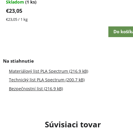
Skladom
(1 ks)
€23,05
Jednotková
€23,05 / 1 kg
cena:
Do košík
Materiálový list PLA Spectrum (216.9 kB)
Technický list PLA Spectrum (200.7 kB)
Bezpečnostní list (216.9 kB)
Súvisiaci tovar