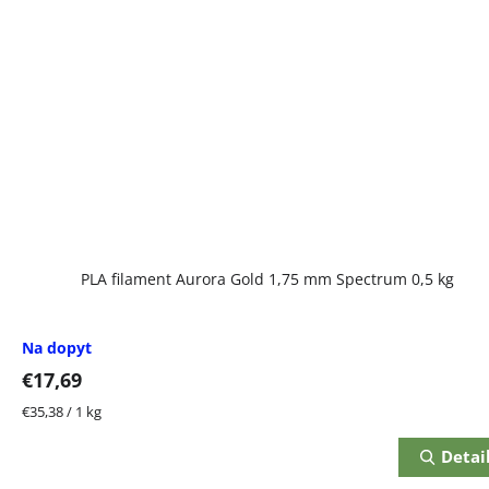
PLA filament Aurora Gold 1,75 mm Spectrum 0,5 kg
Na dopyt
€17,69
Jednotková
€35,38 / 1 kg
cena:
Detai