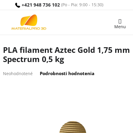
Prejsť
+421 948 736 102
na
obsah
Nákupný
košík
PLA filament Aztec Gold 1,75 mm
Spectrum 0,5 kg
Priemerné
Podrobnosti hodnotenia
Neohodnotené
hodnotenie
produktu
je
0,0
z
5
hviezdičiek.