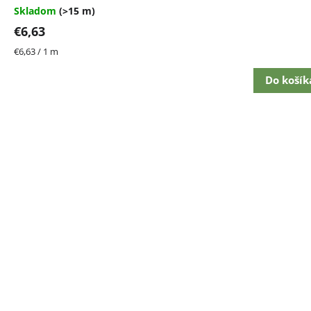
Skladom
(>15 m)
€6,63
Jednotková
€6,63 / 1 m
cena:
Do košík