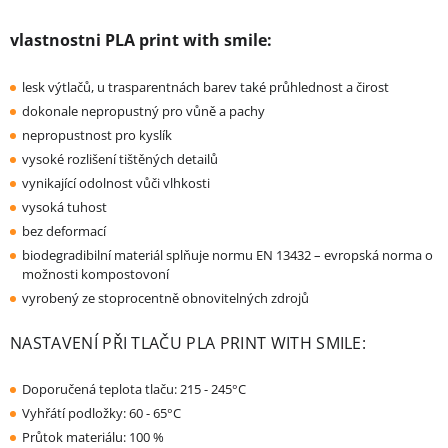
vlastnostni PLA print with smile:
lesk výtlačů, u trasparentnách barev také průhlednost a čirost
dokonale nepropustný pro vůně a pachy
nepropustnost pro kyslík
vysoké rozlišení tištěných detailů
vynikající odolnost vůči vlhkosti
vysoká tuhost
bez deformací
biodegradibilní materiál splňuje normu EN 13432 – evropská norma o
možnosti kompostovoní
vyrobený ze stoprocentně obnovitelných zdrojů
NASTAVENÍ PŘI TLAČU PLA PRINT WITH SMILE:
Doporučená teplota tlaču: 215 - 245°C
Vyhřátí podložky: 60 - 65°C
Průtok materiálu: 100 %