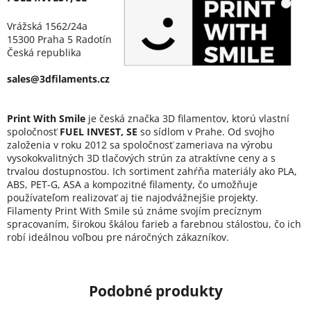
Vrážská 1562/24a
15300 Praha 5 Radotín
Česká republika
sales@3dfilaments.cz
Print With Smile
je česká značka 3D filamentov, ktorú vlastní
spoločnosť
FUEL INVEST, SE
so sídlom v Prahe. Od svojho
založenia v roku 2012 sa spoločnosť zameriava na výrobu
vysokokvalitných 3D tlačových strún za atraktívne ceny a s
trvalou dostupnosťou. Ich sortiment zahŕňa materiály ako PLA,
ABS, PET-G, ASA a kompozitné filamenty, čo umožňuje
používateľom realizovať aj tie najodvážnejšie projekty.
Filamenty Print With Smile sú známe svojím precíznym
spracovaním, širokou škálou farieb a farebnou stálosťou, čo ich
robí ideálnou voľbou pre náročných zákazníkov.