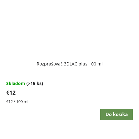
Rozprašovač 3DLAC plus 100 ml
Skladom
(>15 ks)
€12
Jednotková
€12 / 100 ml
cena:
Do košíka