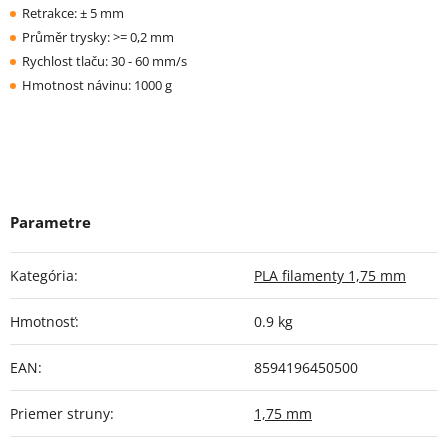
Retrakce: ± 5 mm
Průměr trysky: >= 0,2 mm
Rychlost tlaču: 30 - 60 mm/s
Hmotnost návinu: 1000 g
Kategória
:
PLA filamenty 1,75 mm
Hmotnosť
:
0.9 kg
EAN
:
8594196450500
Priemer struny
:
1,75 mm