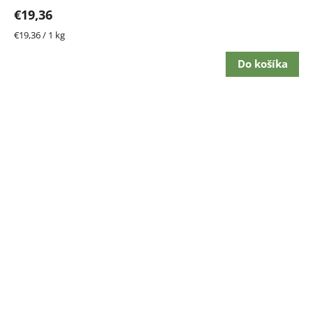
€19,36
Jednotková
€19,36 / 1 kg
cena:
Do košíka