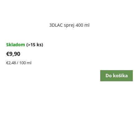
Priemerné
3DLAC sprej 400 ml
hodnotenie
produktu
je
4,7
Skladom
(>15 ks)
z
€9,90
5
hviezdičiek.
Jednotková
€2,48 / 100 ml
cena:
Do košíka