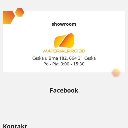
Z
á
p
showroom
ä
t
i
e
Česká u Brna 182, 664 31 Česká
Po - Pia: 9:00 - 15:30
Facebook
Kontakt