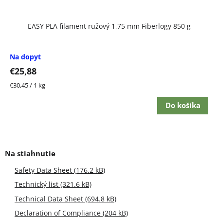
EASY PLA filament ružový 1,75 mm Fiberlogy 850 g
Na dopyt
€25,88
Jednotková
€30,45 / 1 kg
cena:
Do košíka
Safety Data Sheet (176.2 kB)
Technický list (321.6 kB)
Technical Data Sheet (694.8 kB)
Declaration of Compliance (204 kB)