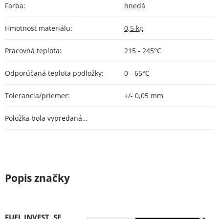
Farba
:
hnedá
Hmotnosť materiálu
:
0,5 kg
Pracovná teplota
:
215 - 245°C
Odporúčaná teplota podložky
:
0 - 65°C
Tolerancia/priemer
:
+/- 0,05 mm
Položka bola vypredaná…
FUEL INVEST, SE