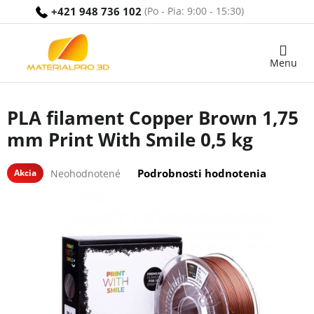
Prejsť
+421 948 736 102
na
obsah
Nákupný
košík
PLA filament Copper Brown 1,75
mm Print With Smile 0,5 kg
Priemerné
Podrobnosti hodnotenia
Akcia
Neohodnotené
hodnotenie
produktu
je
0,0
z
5
hviezdičiek.