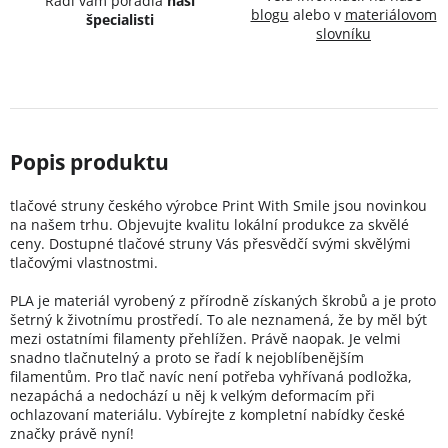
Radi vám poradia
naši
blogu
alebo v
materiálovom
špecialisti
slovníku
tlačové struny českého výrobce Print With Smile jsou novinkou
na našem trhu. Objevujte kvalitu lokální produkce za skvělé
ceny. Dostupné tlačové struny Vás přesvědčí svými skvělými
tlačovými vlastnostmi.
PLA je materiál vyrobený z přírodně získaných škrobů a je proto
šetrný k životnímu prostředí. To ale neznamená, že by měl být
mezi ostatními filamenty přehlížen. Právě naopak. Je velmi
snadno tlačnutelný a proto se řadí k nejoblíbenějším
filamentům. Pro tlač navíc není potřeba vyhřívaná podložka,
nezapáchá a nedochází u něj k velkým deformacím při
ochlazovaní materiálu. Vybírejte z kompletní nabídky české
značky právě nyní!