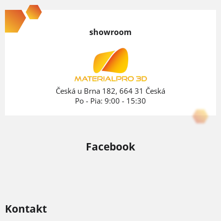
á
p
showroom
ä
t
i
e
Česká u Brna 182, 664 31 Česká
Po - Pia: 9:00 - 15:30
Facebook
Kontakt