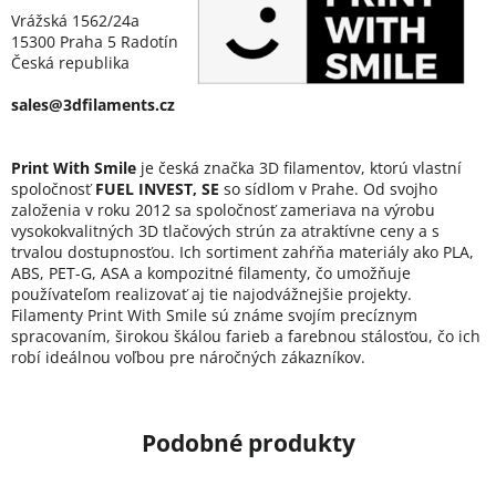
Vrážská 1562/24a
15300 Praha 5 Radotín
Česká republika
sales@3dfilaments.cz
Print With Smile
je česká značka 3D filamentov, ktorú vlastní
spoločnosť
FUEL INVEST, SE
so sídlom v Prahe. Od svojho
založenia v roku 2012 sa spoločnosť zameriava na výrobu
vysokokvalitných 3D tlačových strún za atraktívne ceny a s
trvalou dostupnosťou. Ich sortiment zahŕňa materiály ako PLA,
ABS, PET-G, ASA a kompozitné filamenty, čo umožňuje
používateľom realizovať aj tie najodvážnejšie projekty.
Filamenty Print With Smile sú známe svojím precíznym
spracovaním, širokou škálou farieb a farebnou stálosťou, čo ich
robí ideálnou voľbou pre náročných zákazníkov.