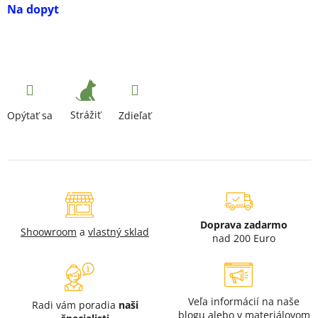
Na dopyt
Strážiť
Opýtať sa
Zdieľať
Doprava zadarmo
Shoowroom
a
vlastný sklad
nad 200 Euro
Veľa informácií na naše
Radi vám poradia
naši
blogu
alebo v
materiálovom