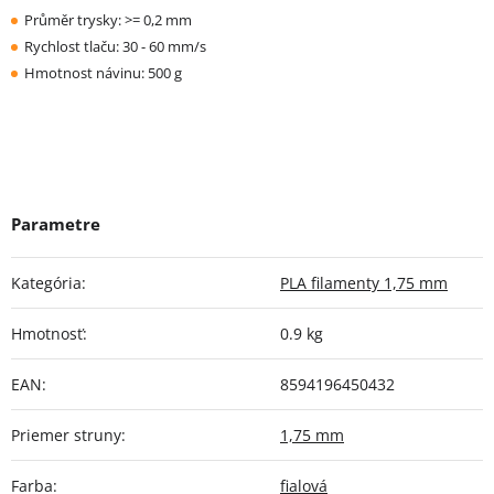
Průměr trysky: >= 0,2 mm
Rychlost tlaču: 30 - 60 mm/s
Hmotnost návinu: 500 g
Kategória
:
PLA filamenty 1,75 mm
Hmotnosť
:
0.9 kg
EAN
:
8594196450432
Priemer struny
:
1,75 mm
Farba
:
fialová