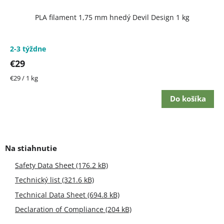
PLA filament 1,75 mm hnedý Devil Design 1 kg
2-3 týždne
€29
Jednotková
€29 / 1 kg
cena:
Do košíka
Safety Data Sheet (176.2 kB)
Technický list (321.6 kB)
Technical Data Sheet (694.8 kB)
Declaration of Compliance (204 kB)