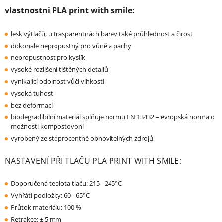
vlastnostni PLA print with smile:
lesk výtlačů, u trasparentnách barev také průhlednost a čirost
dokonale nepropustný pro vůně a pachy
nepropustnost pro kyslík
vysoké rozlišení tištěných detailů
vynikající odolnost vůči vlhkosti
vysoká tuhost
bez deformací
biodegradibilní materiál splňuje normu EN 13432 – evropská norma o
možnosti kompostovoní
vyrobený ze stoprocentně obnovitelných zdrojů
NASTAVENÍ PŘI TLAČU PLA PRINT WITH SMILE:
Doporučená teplota tlaču: 215 - 245°C
Vyhřátí podložky: 60 - 65°C
Průtok materiálu: 100 %
Retrakce: ± 5 mm