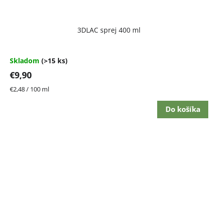
Priemerné
3DLAC sprej 400 ml
hodnotenie
produktu
je
4,7
Skladom
(>15 ks)
z
€9,90
5
hviezdičiek.
Jednotková
€2,48 / 100 ml
cena:
Do košíka