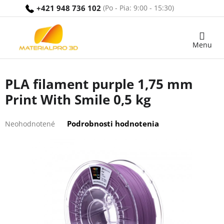
Prejsť
+421 948 736 102
na
obsah
Nákupný
košík
PLA filament purple 1,75 mm
Print With Smile 0,5 kg
Priemerné
Podrobnosti hodnotenia
Neohodnotené
hodnotenie
produktu
je
0,0
z
5
hviezdičiek.