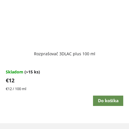
Rozprašovač 3DLAC plus 100 ml
Skladom
(>15 ks)
€12
Jednotková
€12 / 100 ml
cena:
Do košíka
Z