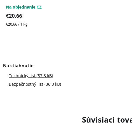
Na objednanie CZ
€20,66
Jednotková
€20,66 / 1 kg
cena:
Technický list (57.3 kB)
Bezpečnostný list (36.3 kB)
Súvisiaci tov