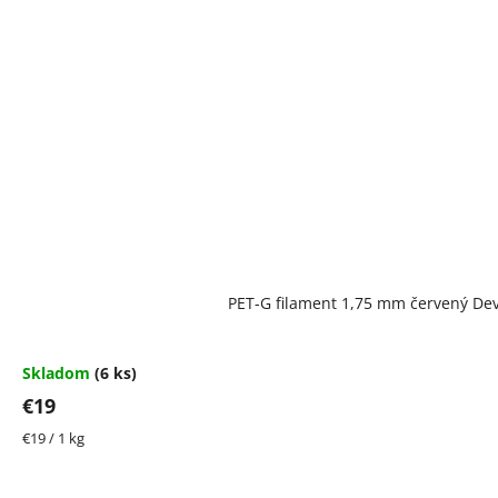
PET-G filament 1,75 mm červený Dev
Skladom
(6 ks)
€19
Jednotková
€19 / 1 kg
cena: