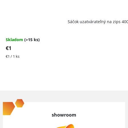
Priemerné
Sáčok uzatvárateľný na zips 
hodnotenie
produktu
je
4,5
Skladom
(>15 ks)
z
€1
5
hviezdičiek.
Jednotková
€1 / 1 ks
cena:
Z
á
p
showroom
ä