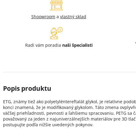
Shoowroom
a
vlastný sklad
Radi vám poradia
naši špecialisti
ETG, známy tiež ako polyetyléntereftalát glykol, je relatívne po
konci znamená, že je modifikovaný glykolom. Táto zmena ovplyvňu
väčšej priehľadnosti, pevnosti a ľahšiemu spracovaniu. PETG sa ča
považovaný za jeden z najuniverzálnejších materiálov pre 3D tlač. 
postupujte podľa nižšie uvedených pokynov.