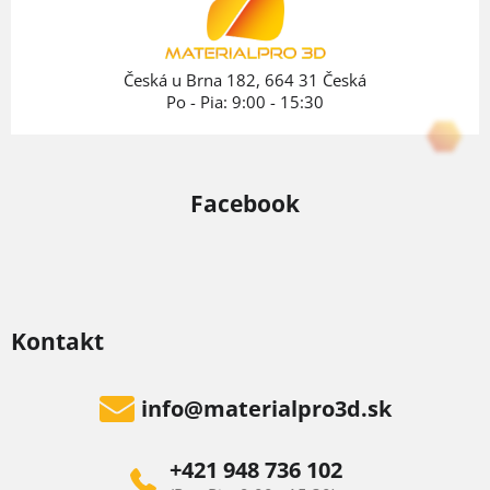
t
i
e
Česká u Brna 182, 664 31 Česká
Po - Pia: 9:00 - 15:30
Facebook
Kontakt
info
@
materialpro3d.sk
+421 948 736 102