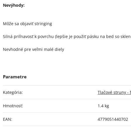
Nevýhody:
Môže sa objaviť stringing
Silná priľnavosť k povrchu (lepšie je použiť pásku na bed so sk
Nevhodné pre veľmi malé diely
Kategória
:
Tlačové struny - 
Hmotnosť
:
1.4 kg
EAN
:
4779051440702