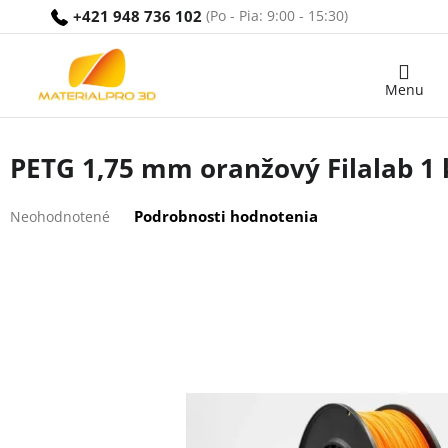
Prejsť
+421 948 736 102
na
obsah
Nákupný
košík
PETG 1,75 mm oranžový Filalab 1 
Priemerné
Podrobnosti hodnotenia
Neohodnotené
hodnotenie
produktu
je
0,0
z
5
hviezdičiek.