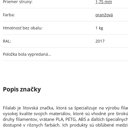
Priemer struny
:
1,75 mm
Farba
:
oranžová
Hmotnosť bez obalu
:
1 kg
RAL
:
2017
Položka bola vypredaná…
Filalab je litovská značka, ktorá sa špecializuje na výrobu fi
vysokej kvalite svojich materiálov, ktoré sú vhodné pre širokú
druhy filamentov, vrátane PLA, PETG, ABS a ďalších špeciálnyc
dostupné v rôznych farbách. Ich produkty sú obľúbené medzi 