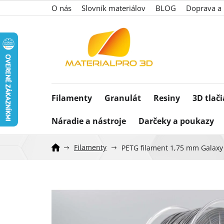
Prejsť
O nás
Slovník materiálov
BLOG
Doprava a 
na
obsah
Filamenty
Granulát
Resiny
3D tlač
Náradie a nástroje
Darčeky a poukazy
Filamenty
PETG filament 1,75 mm Galaxy 