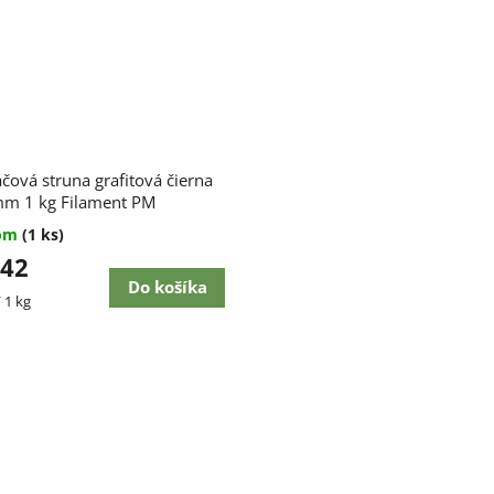
ačová struna grafitová čierna
mm 1 kg Filament PM
dom
(1 ks)
,42
Do košíka
ková
 1 kg