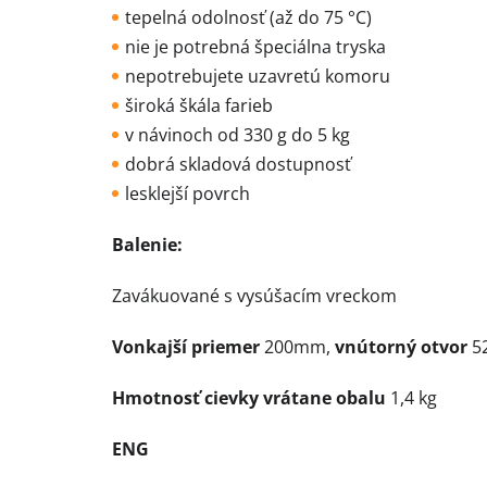
tepelná odolnosť (až do 75 °C)
nie je potrebná špeciálna tryska
nepotrebujete uzavretú komoru
široká škála farieb
v návinoch od 330 g do 5 kg
dobrá skladová dostupnosť
lesklejší povrch
Balenie:
Zavákuované s vysúšacím vreckom
Vonkajší priemer
200mm,
vnútorný otvor
5
Hmotnosť cievky vrátane obalu
1,4 kg
ENG