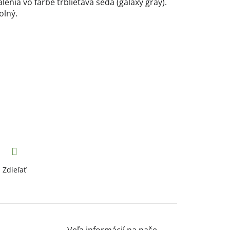
enia vo farbe trblietavá šedá (galaxy gray).
olný.
Zdieľať