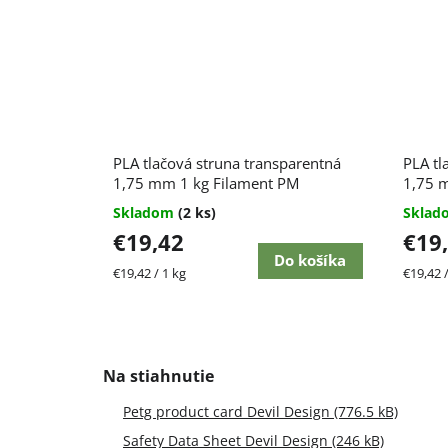
PLA tlačová struna transparentná
PLA tl
1,75 mm 1 kg Filament PM
1,75 
Skladom
(2 ks)
Skla
€19,42
€19
Do košíka
Jednotková
Jednot
€19,42 / 1 kg
€19,42 /
cena:
cena:
Petg product card Devil Design (776.5 kB)
Safety Data Sheet Devil Design (246 kB)