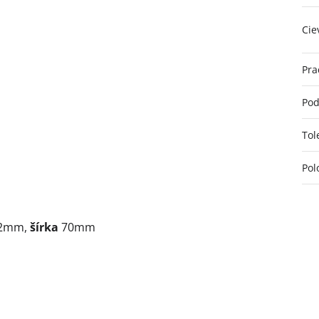
Cie
Pra
Pod
Tol
Pol
2mm,
šírka
70mm