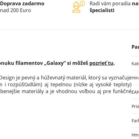
Doprava zadarmo
Radi vám poradia
na
nad 200 Euro
špecialisti
onuku filamentov „Galaxy“ si môžeš
pozrieť tu
.
Kat
Design je pevný a húževnatý materiál, ktorý sa vyznačuje
Hm
i rozpúšťadlám) aj tepelnou (nízke aj vysoké teploty)
benejšie materiály a je vhodnou voľbou aj pre funkčné
EA
Pri
Far
Hmo