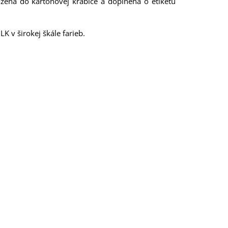
žená do kartónovej krabice a doplnená o etiketu
 v širokej škále farieb.