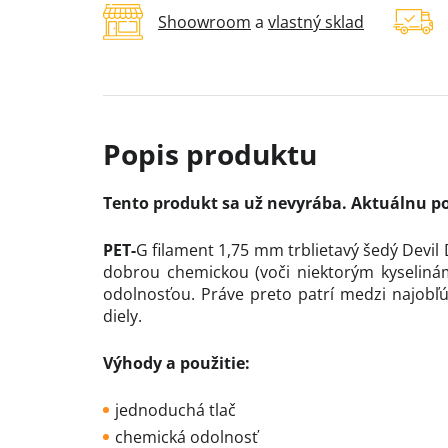
Shoowroom
a
vlastný sklad
Tento produkt sa už nevyrába. Aktuálnu p
PET-
G filament 1,75 mm trblietavý šedý Devil 
dobrou chemickou (voči niektorým kyselinám 
odolnosťou. Práve preto patrí medzi najobľú
diely.
Výhody a použitie:
jednoduchá tlač
chemická odolnosť