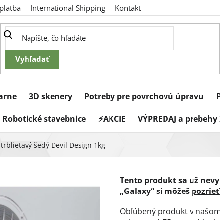
platba
International Shipping
Kontakt
iarne
3D skenery
Potreby pre povrchovú úpravu
Robotické stavebnice
⚡AKCIE
VÝPREDAJ a prebehy 
trblietavý šedý Devil Design 1kg
Tento produkt sa už nev
„Galaxy“ si môžeš
pozrieť
Obľúbený produkt v našom 