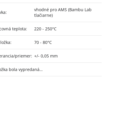
vhodné pro AMS (Bambu Lab
vka
:
tlačiarne)
covná teplota
:
220 - 250°C
ložka
:
70 - 80°C
erancia/priemer
:
+/- 0,05 mm
ožka bola vypredaná…