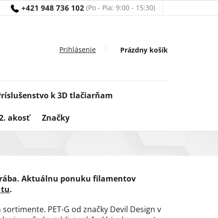
+421 948 736 102
Nákupný
Prázdny košík
košík
Príslušenstvo k 3D tlačiarňam
2. akosť
Značky
yrába. Aktuálnu ponuku filamentov
 tu
.
sortimente. PET-G od značky Devil Design v