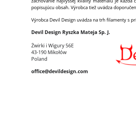
zachovanie najvyššej kvality materiálu je každ
popisujúcu obsah. Výrobca tiež uvádza doporučen
Výrobca Devil Design uvádza na trh filamenty s pr
Devil Design Ryszka Mateja Sp. J.
Żwirki i Wigury 56E
43-190 Mikołów
Poland
office@devildesign.com