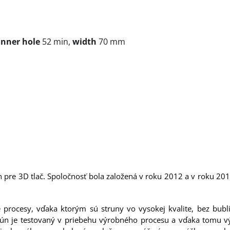
inner hole
52 min,
width
70 mm
n pre 3D tlač. Spoločnosť bola založená v roku 2012 a v roku 20
é procesy, vďaka ktorým sú struny vo vysokej kvalite, bez bubl
trún je testovaný v priebehu výrobného procesu a vďaka tomu vý