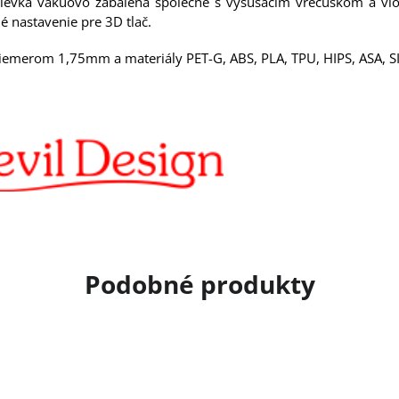
á cievka vákuovo zabalená společne s vysúšacím vrecúškom a vlo
é nastavenie pre 3D tlač.
iemerom 1,75mm a materiály PET-G, ABS, PLA, TPU, HIPS, ASA, SILK