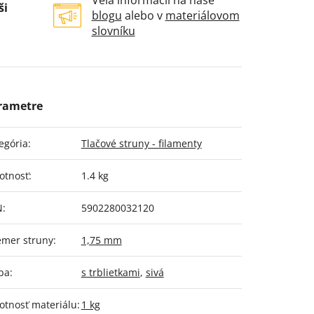
Veľa informácií na naše
ši
blogu
alebo v
materiálovom
slovníku
egória
:
Tlačové struny - filamenty
otnosť
:
1.4 kg
N
:
5902280032120
emer struny
:
1,75 mm
ba
:
s trblietkami
,
sivá
tnosť materiálu
:
1 kg