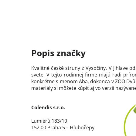
Kvalitné české struny z Vysočiny. V Jihlave 
svete. V tejto rodinnej firme majú radi prí
konkrétne s menom Aba, dokonca v ZOO Dvůr K
materiály si môžete kúpiť aj vo verzii nazývan
Colendis s.r.o.
Lumiérů 183/10
152 00 Praha 5 – Hlubočepy