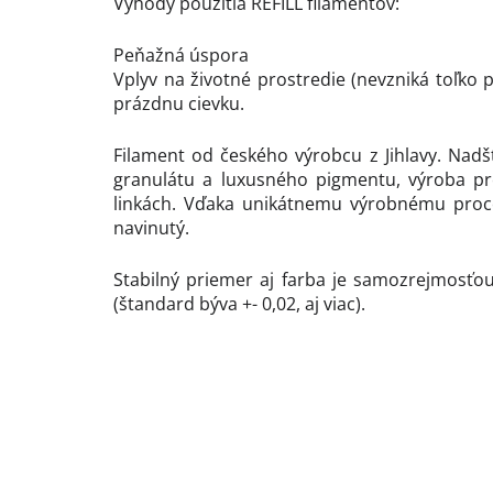
Výhody použitia REFILL filamentov:
Peňažná úspora
Vplyv na životné prostredie (nevzniká toľko
prázdnu cievku.
Filament od českého výrobcu z Jihlavy. Nadš
granulátu a luxusného pigmentu, výroba pr
linkách. Vďaka unikátnemu výrobnému proce
navinutý.
Stabilný priemer aj farba je samozrejmosťou
(štandard býva +- 0,02, aj viac).