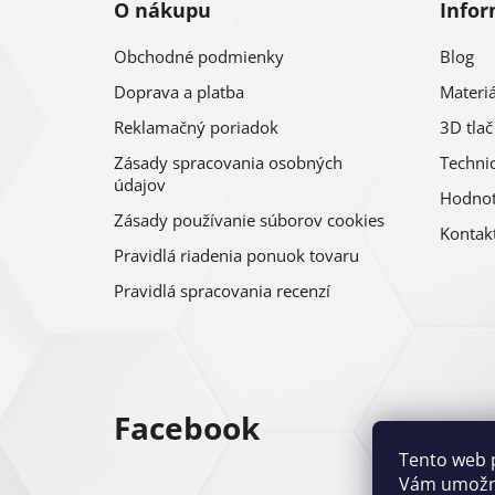
O nákupu
Infor
e
Obchodné podmienky
Blog
Doprava a platba
Materiá
Reklamačný poriadok
3D tlač
Zásady spracovania osobných
Technic
údajov
Hodnot
Zásady používanie súborov cookies
Kontak
Pravidlá riadenia ponuok tovaru
Pravidlá spracovania recenzí
Facebook
Tento web 
Vám umožni