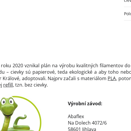
cie
Pol
od roku 2020 vznikal plán na výrobu kvalitných filamentov d
rodu – cievky sú papierové, teda ekologické a aby toho n
rálové, adoptovali. Najprv začali s materiálom
PLA
, poto
ej
refill
, tzn. bez cievky.
Výrobní závod:
Abaflex
Na Dolech 4072/6
58601 Jihlava