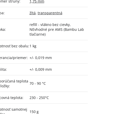
emer struny
:
1,75 mm
ba
:
žltá
,
transparentná
refill - vlákno bez cievky,
vka
:
NEvhodné pre AMS (Bambu Lab
tlačiarne)
tnosť bez obalu
:
1 kg
erancia/priemer
:
+/- 0,019 mm
lita
:
+/- 0,009 mm
orúčaná teplota
70 - 90 °C
ložky
:
covná teplota
:
230 - 250°C
tnosť samotnej
150 g