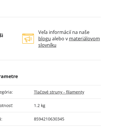
Veľa informácií na naše
ši
blogu
alebo v
materiálovom
slovníku
egória
:
Tlačové struny - filamenty
otnosť
:
1.2 kg
N
:
8594210630345