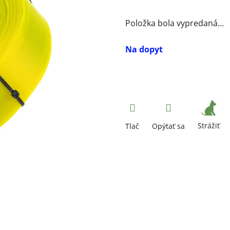
Položka bola vypredaná…
Na dopyt
Strážiť
Tlač
Opýtať sa