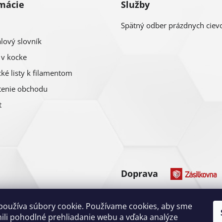
mácie
Služby
Spätný odber prázdnych ciev
lový slovník
 v kocke
ké listy k filamentom
enie obchodu
t
Doprava
Platba
používa súbory cookie. Používame cookies, aby sme
li pohodlné prehliadanie webu a vďaka analýze