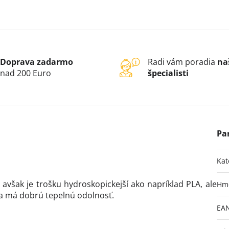
Doprava zadarmo
Radi vám poradia
na
nad 200 Euro
špecialisti
Kat
 avšak je trošku hydroskopickejší ako napríklad PLA, ale
Hm
a a má dobrú tepelnú odolnosť.
EA