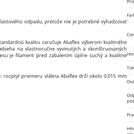
Pri
Far
 plastového odpadu, pretože nie je potrebné vyhadzovať
Cie
tandardnú kvalitu zaručuje Abaflex výberom kvalitného
ebieha na vlastnoručne vyvinutých a skonštruovaných
Hmo
su je filament pred zabalením úplne suchý a kvalitne
Tol
: rozptyl priemeru vlákna Abaflex drží okolo 0,015 mm
Ova
Odp
pod
Pra
Hmo