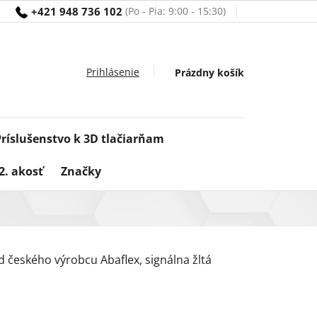
+421 948 736 102
Nákupný
Prázdny košík
košík
Príslušenstvo k 3D tlačiarňam
2. akosť
Značky
od českého výrobcu Abaflex, signálna žltá