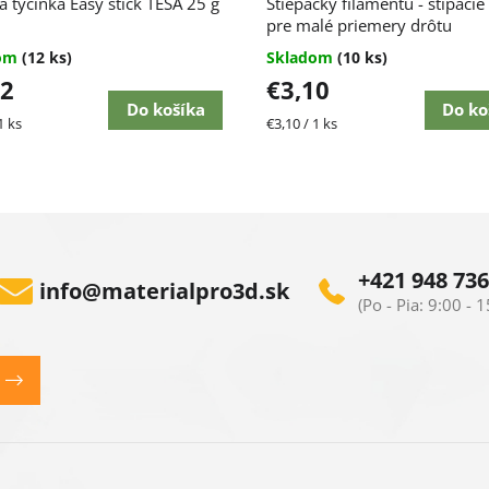
a tyčinka Easy stick TESA 25 g
Štiepačky filamentu - štípacie 
pre malé priemery drôtu
dom
(12 ks)
Skladom
(10 ks)
32
€3,10
Do košíka
Do ko
ková
Jednotková
1 ks
€3,10 / 1 ks
cena:
+421 948 736
info
@
materialpro3d.sk