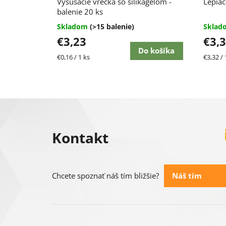
Vysúšacie vrecká so silikagélom -
Lepiac
balenie 20 ks
Skladom
(>15 balenie)
Skla
€3,23
€3,
Do košíka
Jednotková
Jednot
€0,16 / 1 ks
€3,32 / 
cena:
cena:
Z
á
Kontakt
p
ä
Náš tím
Chcete spoznať náš tím bližšie?
t
i