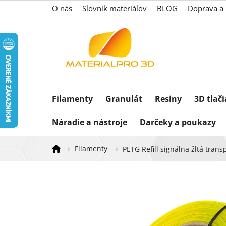
Prejsť
O nás
Slovník materiálov
BLOG
Doprava a 
na
obsah
Filamenty
Granulát
Resiny
3D tlač
Náradie a nástroje
Darčeky a poukazy
Filamenty
PETG Refill signálna žltá tran