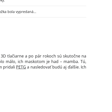
vky
:
ožka bola vypredaná…
o 3D tlačiarne a po pár rokoch sú skutočne na
ebolo málo, ich maskotom je had – mamba. Tú,
m pridali
PETG
a nasledovať budú aj ďalšie. Ich