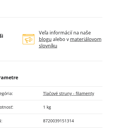
Veľa informácií na naše
ši
blogu
alebo v
materiálovom
slovníku
egória
:
Tlačové struny - filamenty
otnosť
:
1 kg
N
:
8720039151314