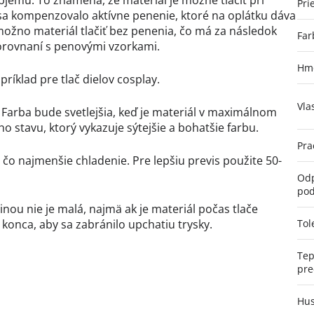
jemu. To znamená, že materiál je možné tlačiť pri
Pri
sa kompenzovalo aktívne penenie, ktoré na oplátku dáva
možno materiál tlačiť bez penenia, čo má za následok
Far
porovnaní s penovými vzorkami.
Hmo
ríklad pre tlač dielov cosplay.
Vla
 Farba bude svetlejšia, keď je materiál v maximálnom
stavu, ktorý vykazuje sýtejšie a bohatšie farbu.
Pra
čo najmenšie chladenie. Pre lepšiu previs použite 50-
Odp
pod
šinou nie je malá, najmä ak je materiál počas tlače
konca, aby sa zabránilo upchatiu trysky.
Tol
Tep
pr
Hus