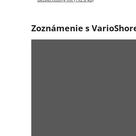
Zoznámenie s VarioShor