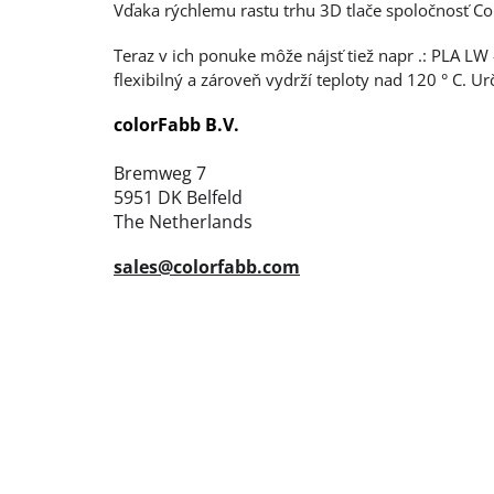
Vďaka rýchlemu rastu trhu 3D tlače spoločnosť Co
Teraz v ich ponuke môže nájsť tiež napr .: PLA LW 
flexibilný a zároveň vydrží teploty nad 120 ° C. Ur
colorFabb B.V.
Bremweg 7
5951 DK Belfeld
The Netherlands
sales@colorfabb.com