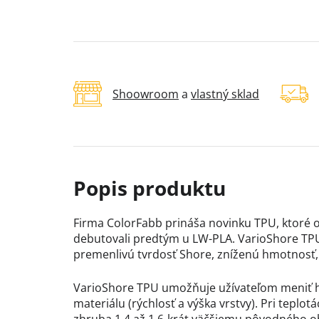
Shoowroom
a
vlastný sklad
Firma ColorFabb prináša novinku TPU, ktoré o
debutovali predtým u LW-PLA. VarioShore TPU
premenlivú tvrdosť Shore, zníženú hmotnosť,
VarioShore TPU umožňuje užívateľom meniť hu
materiálu (rýchlosť a výška vrstvy). Pri teplot