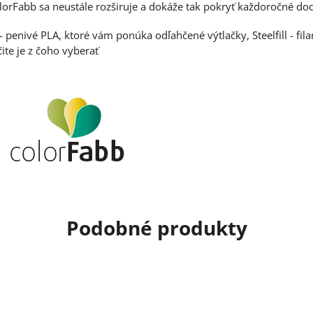
lorFabb sa neustále rozširuje a dokáže tak pokryť každoročné dod
- penivé PLA, ktoré vám ponúka odľahčené výtlačky, Steelfill - fil
čite je z čoho vyberať