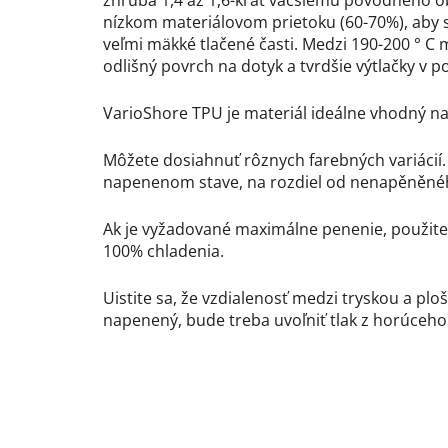
zhruba 1,4 až 1,6-krát väčšiemu pôvodného ob
nízkom materiálovom prietoku (60-70%), aby 
veľmi mäkké tlačené časti. Medzi 190-200 ° C 
odlišný povrch na dotyk a tvrdšie výtlačky v 
VarioShore TPU je materiál ideálne vhodný nap
Môžete dosiahnuť rôznych farebných variácií.
napenenom stave, na rozdiel od nenapěněného 
Ak je vyžadované maximálne penenie, použite 
100% chladenia.
Uistite sa, že vzdialenosť medzi tryskou a plo
napenený, bude treba uvoľniť tlak z horúceho 