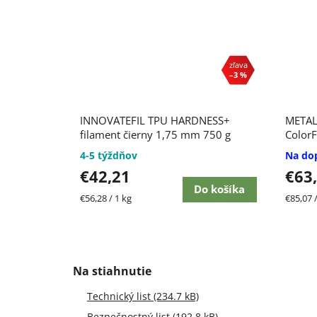
–3 %
INNOVATEFIL TPU HARDNESS+
METAL
filament čierny 1,75 mm 750 g
Color
4-5 týždňov
Na do
€42,21
€63
Do košíka
Jednotková
Jednot
€56,28 / 1 kg
€85,07 /
cena:
cena:
Technický list (234.7 kB)
Bezpečnostný list (192.8 kB)