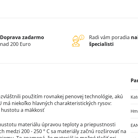
Doprava zadarmo
Radi vám poradia
na
nad 200 Euro
špecialisti
zvláštnili použitím rovnakej penovej technológie, akú
Kat
 má niekoľko hlavných charakteristických rysov:
 hustotu a mäkkosť
Hm
stotu materiálu úpravou teploty a priepustnosti
EA
ách medzi 200 - 250 ° C sa materiály začnú rozširovať na