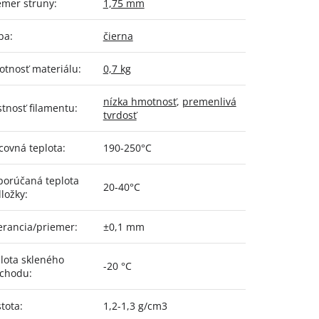
emer struny
:
1,75 mm
ba
:
čierna
tnosť materiálu
:
0,7 kg
nízka hmotnosť
,
premenlivá
stnosť filamentu
:
tvrdosť
covná teplota
:
190-250°C
orúčaná teplota
20-40°C
ložky
:
erancia/priemer
:
±0,1 mm
lota skleného
-20 °C
echodu
:
tota
:
1,2-1,3 g/cm3