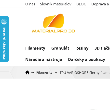
Prejsť
O nás
Slovník materiálov
BLOG
Doprava a 
na
obsah
Filamenty
Granulát
Resiny
3D tlač
Náradie a nástroje
Darčeky a poukazy
Filamenty
TPU VARIOSHORE čierny filame