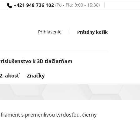
+421 948 736 102
Nákupný
Prázdny košík
košík
Príslušenstvo k 3D tlačiarňam
2. akosť
Značky
 filament s premenlivou tvrdosťou, čierny