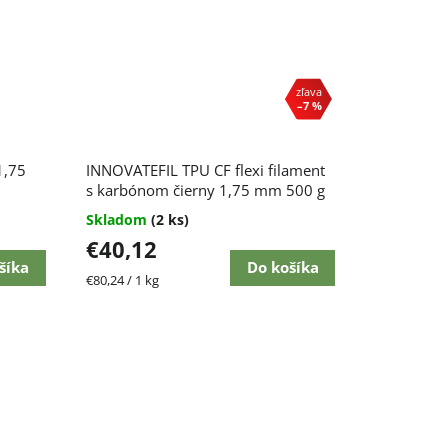
–7 %
Priemerné
1,75
INNOVATEFIL TPU CF flexi filament
hodnotenie
produktu
s karbónom čierny 1,75 mm 500 g
je
Skladom
(2 ks)
5,0
€40,12
z
5
šíka
Do košíka
Jednotková
€80,24 / 1 kg
hviezdičiek.
cena: