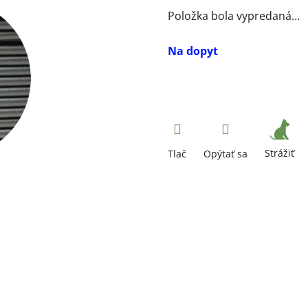
Položka bola vypredaná…
Na dopyt
Strážiť
Tlač
Opýtať sa