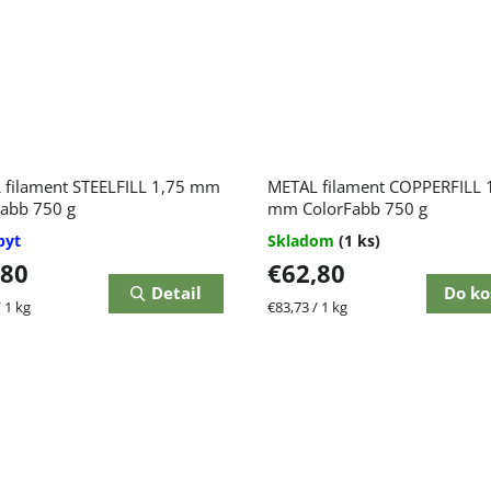
 filament STEELFILL 1,75 mm
METAL filament COPPERFILL 
Fabb 750 g
mm ColorFabb 750 g
pyt
Skladom
(1 ks)
,80
€62,80
Detail
Do ko
ková
Jednotková
 1 kg
€83,73 / 1 kg
cena: