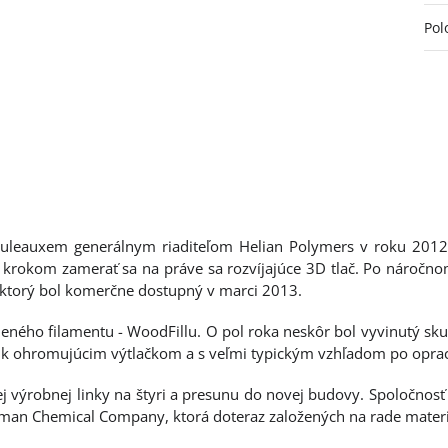
Pol
uleauxem generálnym riaditeľom Helian Polymers v roku 2012.
m krokom zamerať sa na práve sa rozvíjajúce 3D tlač. Po náročn
, ktorý bol komerčne dostupný v marci 2013.
ného filamentu - WoodFillu. O pol roka neskôr bol vyvinutý skut
lo k ohromujúcim výtlačkom a s veľmi typickým vzhľadom po opra
nej výrobnej linky na štyri a presunu do novej budovy. Spoločnos
man Chemical Company, ktorá doteraz založených na rade mater