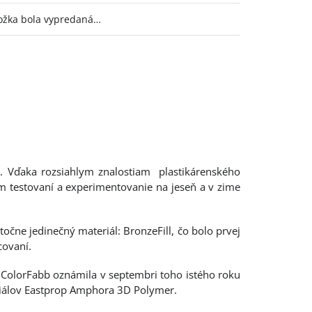
ožka bola vypredaná…
 Vďaka rozsiahlym znalostiam plastikárenského
om testovaní a experimentovanie na jeseň a v zime
očne jedinečný materiál: BronzeFill, čo bolo prvej
covaní.
ť ColorFabb oznámila v septembri toho istého roku
iálov Eastprop Amphora 3D Polymer.