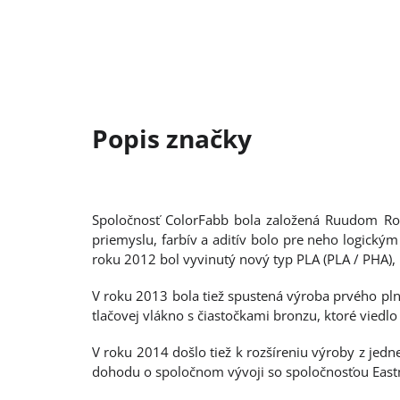
Spoločnosť ColorFabb bola založená Ruudom Ro
priemyslu, farbív a aditív bolo pre neho logický
roku 2012 bol vyvinutý nový typ PLA (PLA / PHA)
V roku 2013 bola tiež spustená výroba prvého plne
tlačovej vlákno s čiastočkami bronzu, ktoré vied
V roku 2014 došlo tiež k rozšíreniu výroby z jed
dohodu o spoločnom vývoji so spoločnosťou East