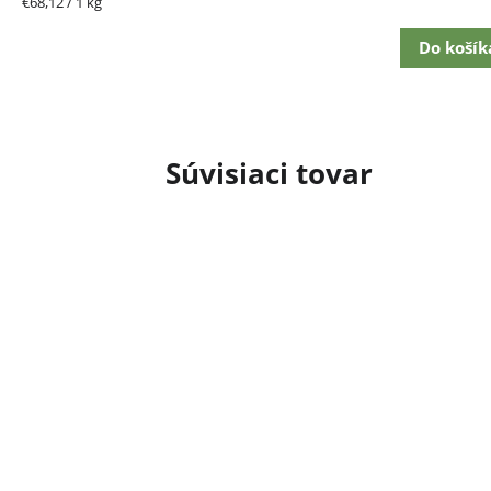
Jednotková
€68,12 / 1 kg
cena:
Do košík
Súvisiaci tovar