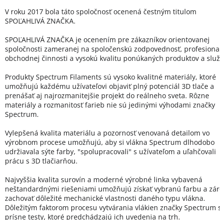
V roku 2017 bola táto spoločnosť ocenená čestným titulom
SPOĽAHLIVÁ ZNAČKA.
SPOĽAHLIVÁ ZNAČKA je ocenením pre zákazníkov orientovanej
spoločnosti zameranej na spoločenskú zodpovednosť, profesional
obchodnej činnosti a vysokú kvalitu ponúkaných produktov a služ
Produkty Spectrum Filaments sú vysoko kvalitné materiály, ktoré
umožňujú každému užívateľovi objaviť plný potenciál 3D tlače a
prenášať aj najrozmanitejšie projekt do reálneho sveta. Rôzne
materiály a rozmanitosť farieb nie sú jedinými výhodami značky
Spectrum.
Vylepšená kvalita materiálu a pozornosť venovaná detailom vo
výrobnom procese umožňujú, aby si vlákna Spectrum dlhodobo
udržiavala sýte farby, "spolupracovali" s užívateľom a uľahčovali
prácu s 3D tlačiarňou.
Najvyššia kvalita surovín a moderné výrobné linka vybavená
neštandardnými riešeniami umožňujú získať vybranú farbu a zá
zachovať dôležité mechanické vlastnosti daného typu vlákna.
Dôležitým faktorom procesu vytvárania vlákien značky Spectrum 
prísne testy, ktoré predchádzajú ich uvedenia na trh.