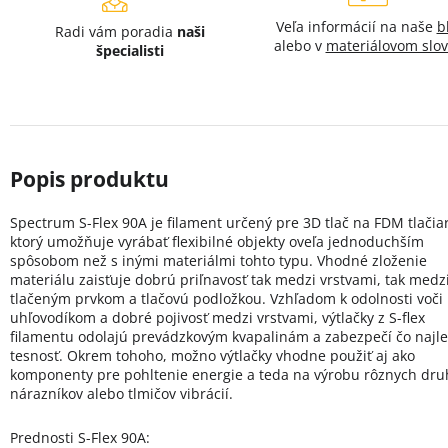
Veľa informácií na naše
b
Radi vám poradia
naši
alebo v
materiálovom slov
špecialisti
Spectrum S-Flex 90A je filament určený pre 3D tlač na FDM tlačiar
ktorý umožňuje vyrábať flexibilné objekty oveľa jednoduchším
spôsobom než s inými materiálmi tohto typu. Vhodné zloženie
materiálu zaisťuje dobrú priľnavosť tak medzi vrstvami, tak medz
tlačeným prvkom a tlačovú podložkou. Vzhľadom k odolnosti voči
uhľovodíkom a dobré pojivosť medzi vrstvami, výtlačky z S-flex
filamentu odolajú prevádzkovým kvapalinám a zabezpečí čo najle
tesnosť. Okrem tohoho, možno výtlačky vhodne použiť aj ako
komponenty pre pohltenie energie a teda na výrobu rôznych dru
nárazníkov alebo tlmičov vibrácií.
Prednosti S-Flex 90A: