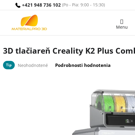
Prejsť
+421 948 736 102
na
obsah
Nákupný
košík
3D tlačiareň Creality K2 Plus Com
Priemerné
Podrobnosti hodnotenia
Tip
Neohodnotené
hodnotenie
produktu
je
0,0
z
5
hviezdičiek.