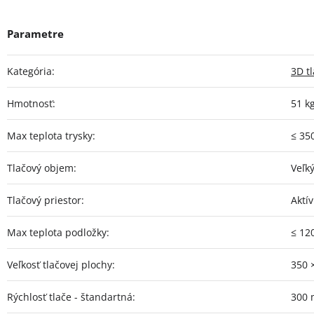
Kategória
:
3D t
Hmotnosť
:
51 k
Max teplota trysky
:
≤ 35
Tlačový objem
:
Veľk
Tlačový priestor
:
Aktí
Max teplota podložky
:
≤ 12
Veľkosť tlačovej plochy
:
350 
Rýchlosť tlače - štandartná
:
300 