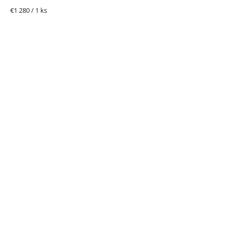
Jednotková
€1 280 / 1 ks
cena: