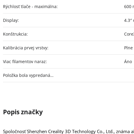
Rýchlosť tlače - maximálna
:
600 
Display
:
4.3″
Konštrukcia
:
Core
Kalibrácia prvej vrstvy
:
Plne
Viac filamentov naraz
:
Áno
Položka bola vypredaná…
Spoločnosť Shenzhen Creality 3D Technology Co., Ltd., známa 