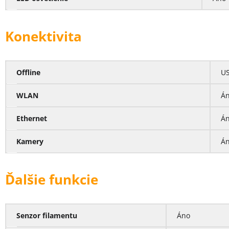
Konektivita
Offline
US
WLAN
Á
Ethernet
Á
Kamery
Án
Ďalšie funkcie
Senzor filamentu
Áno