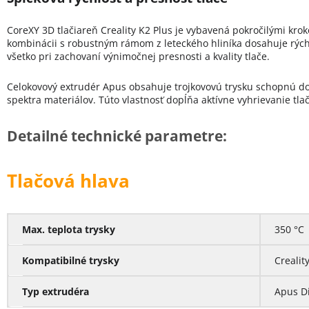
CoreXY 3D tlačiareň Creality K2 Plus je vybavená pokročilými kro
kombinácii s robustným rámom z leteckého hliníka dosahuje rých
všetko pri zachovaní výnimočnej presnosti a kvality tlače.
Celokovový extrudér Apus obsahuje trojkovovú trysku schopnú dos
spektra materiálov. Túto vlastnosť dopĺňa aktívne vyhrievanie tla
Detailné technické parametre:
Tlačová hlava
Max. teplota trysky
350 °C
Kompatibilné trysky
Crealit
Typ extrudéra
Apus Di