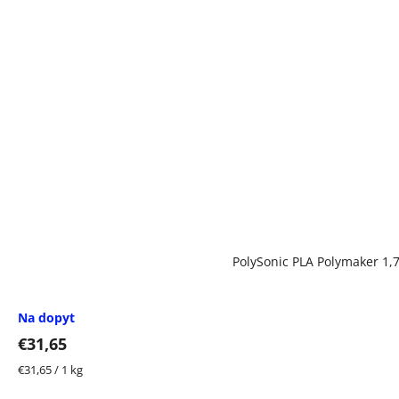
PolySonic PLA Polymaker 1,
Na dopyt
€31,65
Jednotková
€31,65 / 1 kg
cena: