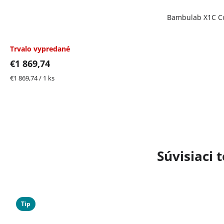
Bambulab X1C 
Trvalo vypredané
€1 869,74
Jednotková
€1 869,74 / 1 ks
cena:
Súvisiaci 
Tip