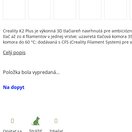
Creality K2 Plus je výkonná 3D tlačiareň navrhnutá pre ambició
tlač až zo 4 filamentov v jednej vrstve; uzavretá tlačová komora 
komora do 60 °C; dodávaná s CFS (Creality Filament System) pre v
Položka bola vypredaná…
Na dopyt
Strážiť
Opýtať sa
Zdieľať