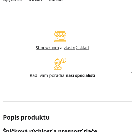
Shoowroom
a
vlastný sklad
Radi vám poradia
naši špecialisti
Špičková rýchlosť a presnosť tlače