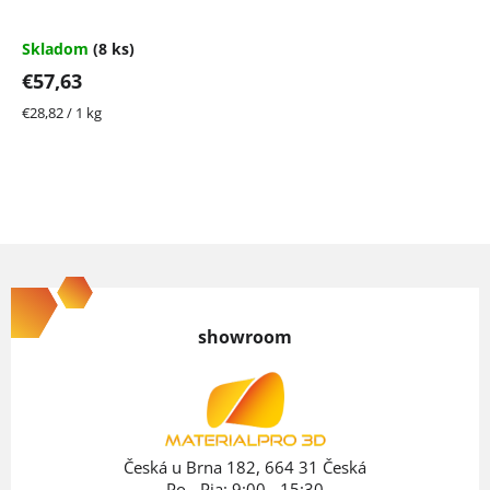
Skladom
(8 ks)
€57,63
Jednotková
€28,82 / 1 kg
cena:
Z
á
p
showroom
ä
t
i
e
Česká u Brna 182, 664 31 Česká
Po - Pia: 9:00 - 15:30