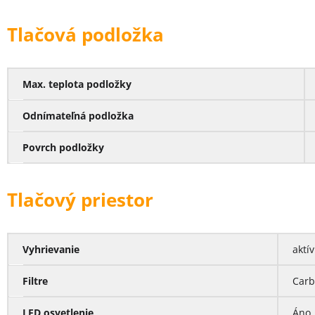
Tlačová podložka
Max. teplota podložky
Odnímateľná podložka
Povrch podložky
Tlačový priestor
Vyhrievanie
aktí
Filtre
Car
LED osvetlenie
Áno