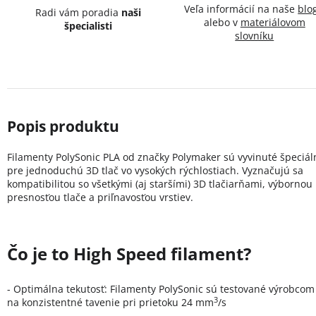
Veľa informácií na naše
blo
Radi vám poradia
naši
alebo v
materiálovom
špecialisti
slovníku
Filamenty PolySonic PLA od značky Polymaker sú
vyvinuté špeciál
pre jednoduchú 3D tlač vo vysokých rýchlostiach. Vyznačujú sa
kompatibilitou so všetkými (aj staršími) 3D tlačiarňami, výbornou
presnosťou tlače a priľnavosťou vrstiev.
Čo je to High Speed filament?
- Optimálna tekutosť: Filamenty PolySonic sú testované výrobcom
3
na konzistentné tavenie pri prietoku 24 mm
/s