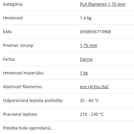
Kategória
:
PLA filamenty 1,75 mm
Hmotnosť
:
1.4 kg
EAN
:
6938936713968
Priemer struny
:
1,75 mm
Farba
:
čierna
Hmotnosť materiálu
:
1 kg
Vlastnosť filamentu
:
pre rýchlu tlač
Odporúčaná teplota podložky
:
25 - 60 °C
Pracovná teplota
:
210 - 230 °C
Položka bola vypredaná…