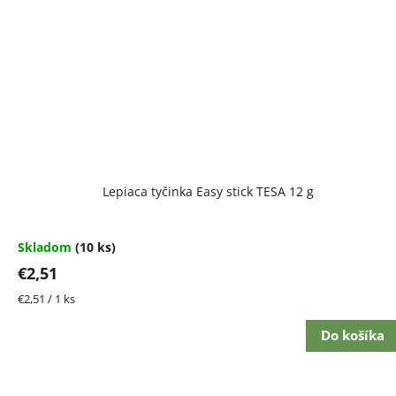
Lepiaca tyčinka Easy stick TESA 12 g
Skladom
(10 ks)
€2,51
Jednotková
€2,51 / 1 ks
cena:
Do košíka