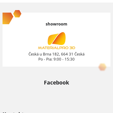
Z
á
p
showroom
ä
t
i
e
Česká u Brna 182, 664 31 Česká
Po - Pia: 9:00 - 15:30
Facebook