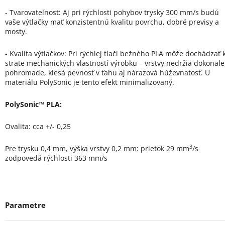
- Tvarovateľnosť: Aj pri rýchlosti pohybov trysky 300 mm/s budú
vaše výtlačky mať konzistentnú kvalitu povrchu, dobré previsy a
mosty.
- Kvalita výtlačkov: Pri rýchlej tlači bežného PLA môže dochádzať 
strate mechanických vlastností výrobku – vrstvy nedržia dokonale
pohromade, klesá pevnosť v ťahu aj nárazová húževnatosť. U
materiálu PolySonic je tento efekt minimalizovaný.
PolySonic™ PLA:
Ovalita: cca
+/-
0,25
3
Pre trysku 0,4 mm, výška vrstvy 0,2 mm: prietok 29 mm
/s
zodpovedá rýchlosti 363 mm/s