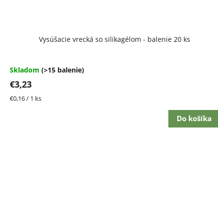
Vysúšacie vrecká so silikagélom - balenie 20 ks
Skladom
(>15 balenie)
€3,23
Jednotková
€0,16 / 1 ks
cena:
Do košíka