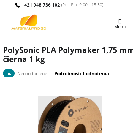
Prejsť
+421 948 736 102
na
obsah
Nákupný
košík
PolySonic PLA Polymaker 1,75 m
čierna 1 kg
Priemerné
Podrobnosti hodnotenia
Tip
Neohodnotené
hodnotenie
produktu
je
0,0
z
5
hviezdičiek.