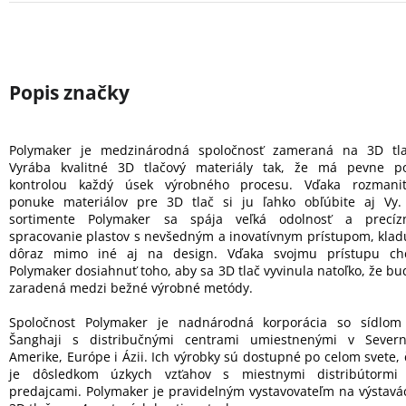
Polymaker je medzinárodná spoločnosť zameraná na 3D tla
Vyrába kvalitné 3D tlačový materiály tak, že má pevne p
kontrolou každý úsek výrobného procesu. Vďaka rozmanit
ponuke materiálov pre 3D tlač si ju ľahko obľúbite aj Vy.
sortimente Polymaker sa spája veľká odolnosť a precíz
spracovanie plastov s nevšedným a inovatívnym prístupom, klad
dôraz mimo iné aj na design. Vďaka svojmu prístupu ch
Polymaker dosiahnuť toho, aby sa 3D tlač vyvinula natoľko, že bu
zaradená medzi bežné výrobné metódy.
Spoločnost Polymaker je nadnárodná korporácia so sídlom
Šanghaji s distribučnými centrami umiestnenými v Severn
Amerike, Európe i Ázii. Ich výrobky sú dostupné po celom svete, 
je dôsledkom úzkych vzťahov s miestnymi distribútormi
predajcami. Polymaker je pravidelným vystavovateľm na výstavá