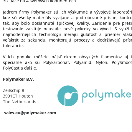
3D tlače na 4 svetových kontinentoch.
Jadrom firmy Polymaker sú ich výskumné a vývojové laboratóri
kde sú všetky materiály vyvíjané a podrobované prísnej kontro
tak, aby bolo dosiahnuté špičkovej kvality. Zaridenie pre pres
testovanie zaisťuje neustále nové pokroky vo vývoji. S využit
najmodernejších technológií merajú gulatosť a priemer vlák
veľakrát za sekundu, monitorujú procesy a dodržiavajú prís
tolerancie.
V ich ponuke môžete nájsť okrem obvyklých filamentov aj t
špeciálne ako sú Polykarbonát, Polyamid, Nylon, PolySmoot
PolyCast a ďalšie.
Polymaker B.V.
Zeilschip 8
3991CT Houten
The Netherlands
sales.eu@polymaker.com