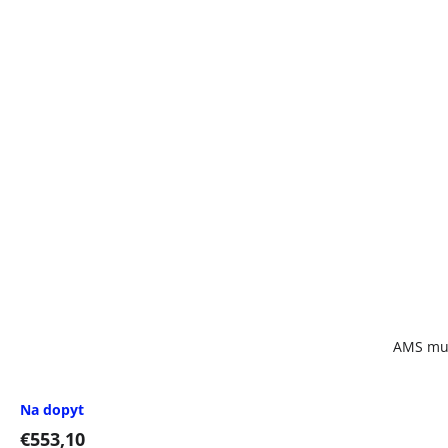
AMS mul
Na dopyt
€553,10