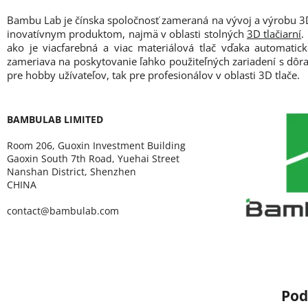
Bambu Lab je čínska spoločnosť zameraná na vývoj a výrobu 3D 
inovatívnym produktom, najmä v oblasti stolných
3D tlačiarní
.
ako je viacfarebná a viac materiálová tlač vďaka automati
zameriava na poskytovanie ľahko použiteľných zariadení s dôrazo
pre hobby užívateľov, tak pre profesionálov v oblasti 3D tlače.
BAMBULAB LIMITED
Room 206, Guoxin Investment Building
Gaoxin South 7th Road, Yuehai Street
Nanshan District, Shenzhen
CHINA
contact@bambulab.com