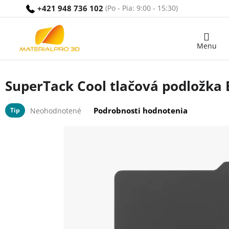
Prejsť
+421 948 736 102
na
obsah
Nákupný
košík
SuperTack Cool tlačová podložka
Priemerné
Podrobnosti hodnotenia
Tip
Neohodnotené
hodnotenie
produktu
je
0,0
z
5
hviezdičiek.