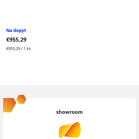
Na dopyt
€955,29
Jednotková
€955,29 / 1 ks
cena:
Z
á
p
showroom
ä
t
i