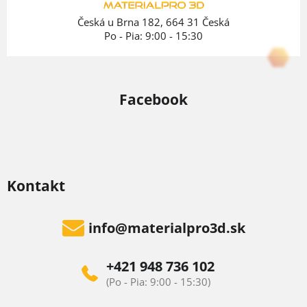
e
Česká u Brna 182, 664 31 Česká
Po - Pia: 9:00 - 15:30
Facebook
Kontakt
info
@
materialpro3d.sk
+421 948 736 102