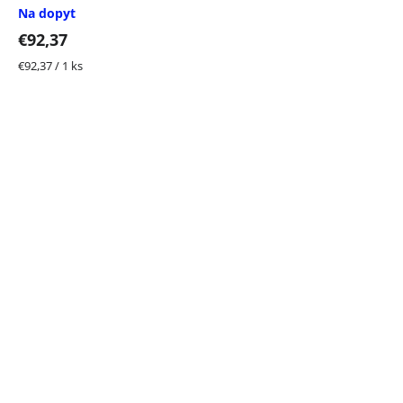
Na dopyt
€92,37
Jednotková
€92,37 / 1 ks
cena: