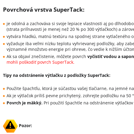
Povrchová vrstva SuperTack:
je odolná a zachováva si svoje lepiace vlastnosti aj po dlhodobo
(strata priľnavosti je menej než 20 % po 300 výtlačkoch) a zárov
vytvára hladkú, matnú textúru na spodnej strane vytlačeného o
vyžaduje iba veľmi nízku teplotu vyhrievanej podložky, aby zab
významné množstvo energie pri ohreve, čo vedie k nižším účtom
Ak sa objaví znečistenie, môžete povrch
vyčistiť vodou a sapo
mohli poškodiť povrch SuperTack.
Tipy na odstránenie výtlačku z podložky SuperTack:
Použite špachtľu, ktorá je súčasťou vašej tlačiarne, na jemné 
Ak je výtlačok príliš pevne prichytený, zohrejte podložku na 50 
Povrch je mäkký.
Pri použití špachtle na odstránenie výtlačko
Pozor: