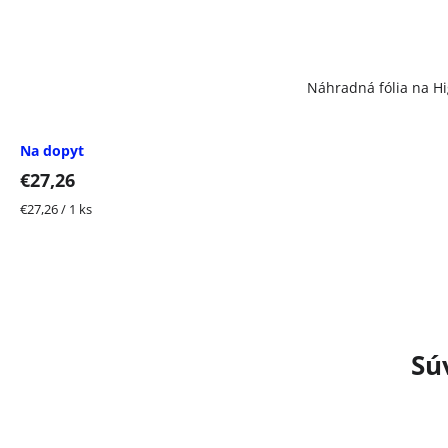
Náhradná fólia na H
Na dopyt
€27,26
Jednotková
€27,26 / 1 ks
cena:
Sú