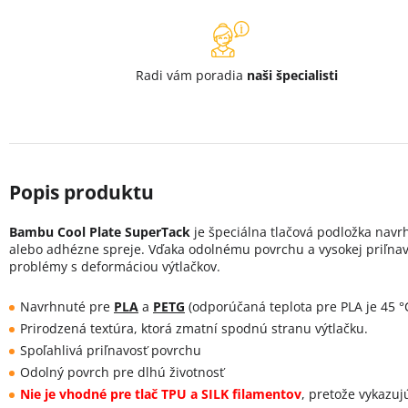
Radi vám poradia
naši špecialisti
Bambu Cool Plate SuperTack
je špeciálna tlačová podložka navr
alebo adhézne spreje. Vďaka odolnému povrchu a vysokej priľnavo
problémy s deformáciou výtlačkov.
Navrhnuté pre
PLA
a
PETG
(odporúčaná teplota pre PLA je 45 °
Prirodzená textúra, ktorá zmatní spodnú stranu výtlačku.
Spoľahlivá priľnavosť povrchu
Odolný povrch pre dlhú životnosť
Nie je vhodné pre tlač TPU a SILK filamentov
, pretože vykazuj