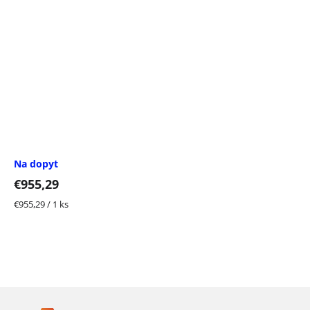
Na dopyt
€955,29
Jednotková
€955,29 / 1 ks
cena:
Z