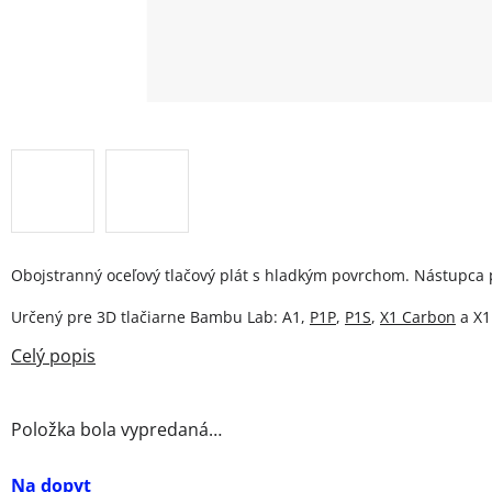
Obojstranný oceľový tlačový plát s hladkým povrchom. Nástupca p
Určený pre 3D tlačiarne Bambu Lab: A1,
P1P
,
P1S
,
X1 Carbon
a X1
Položka bola vypredaná…
Na dopyt