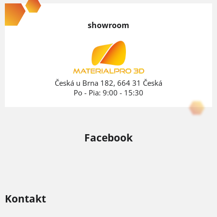
á
p
showroom
ä
t
i
e
Česká u Brna 182, 664 31 Česká
Po - Pia: 9:00 - 15:30
Facebook
Kontakt