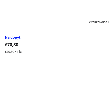
Texturovaná 
Na dopyt
€70,80
Jednotková
€70,80 / 1 ks
cena: