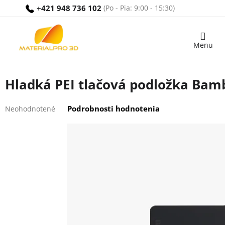
Prejsť
+421 948 736 102
na
obsah
Nákupný
košík
Hladká PEI tlačová podložka Bam
Priemerné
Podrobnosti hodnotenia
Neohodnotené
hodnotenie
produktu
je
0,0
z
5
hviezdičiek.