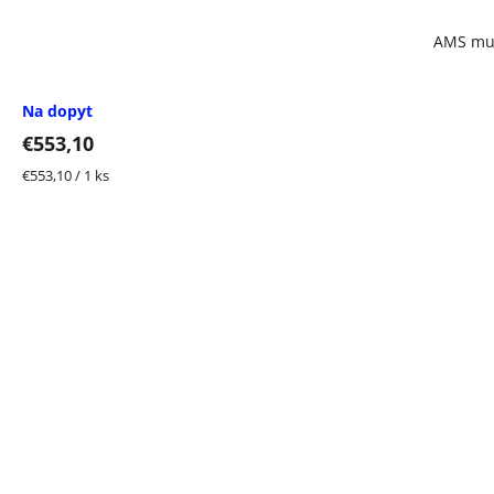
AMS mul
Na dopyt
€553,10
Jednotková
€553,10 / 1 ks
cena: