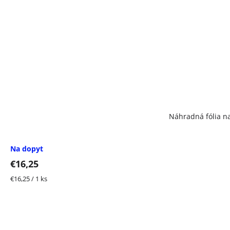
Náhradná fólia n
Na dopyt
€16,25
Jednotková
€16,25 / 1 ks
cena: