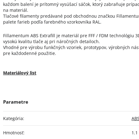
každom balení je prítomný vysúšací sáčok, ktorý zabraňuje príp
na materiál.
Tlačové filamenty predávané pod obchodnou značkou Fillamentum
palete farieb podľa farebného vzorkovníka RAL.
Fillamentum ABS Extrafill je materiál pre FFF / FDM technológiu 3
vysokú kvalitu tlače aj pri náročných detailoch.
Vhodné pre výrobu funkčných vzoriek, prototypov, výrobných nástr
pre každodenné použitie.
Materiálový list
Kategória
:
ABS
Hmotnosť
:
1.1