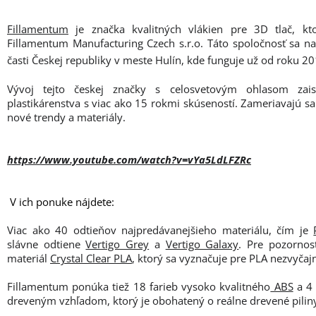
Fillamentum
je značka kvalitných vlákien pre 3D tlač, kt
Fillamentum Manufacturing Czech s.r.o. Táto spoločnosť sa n
časti Českej republiky v meste Hulín, kde funguje už od roku 20
Vývoj tejto českej značky s celosvetovým ohlasom zais
plastikárenstva s viac ako 15 rokmi skúseností. Zameriavajú sa
nové trendy a materiály.
https://www.youtube.com/watch?v=vYa5LdLFZRc
V ich ponuke nájdete:
Viac ako 40 odtieňov najpredávanejšieho materiálu, čím je
slávne odtiene
Vertigo Grey
a
Vertigo Galaxy
. Pre pozorno
materiál
Crystal Clear PLA
, ktorý sa vyznačuje pre PLA nezvyčaj
Fillamentum ponúka tiež 18 farieb vysoko kvalitného
ABS
a 4 
dreveným vzhľadom, ktorý je obohatený o reálne drevené pilin