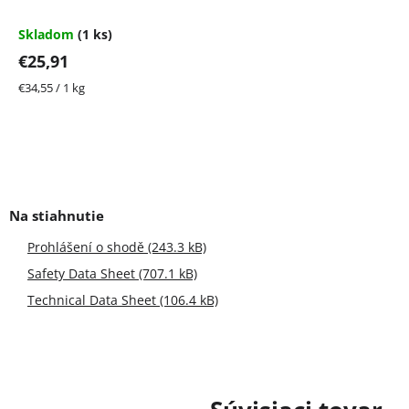
Skladom
(1 ks)
€25,91
Jednotková
€34,55 / 1 kg
cena:
Prohlášení o shodě (243.3 kB)
Safety Data Sheet (707.1 kB)
Technical Data Sheet (106.4 kB)