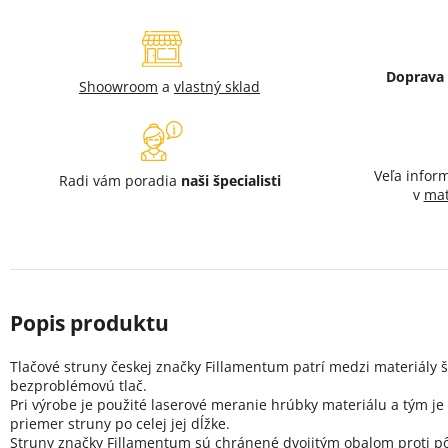
Doprava
Shoowroom
a
vlastný sklad
Veľa infor
Radi vám poradia
naši špecialisti
v
mat
Tlačové struny českej značky Fillamentum patrí medzi materiály šp
bezproblémovú tlač.
Pri výrobe je použité laserové meranie hrúbky materiálu a tým j
priemer struny po celej jej dĺžke.
Struny značky Fillamentum sú chránené dvojitým obalom proti pô