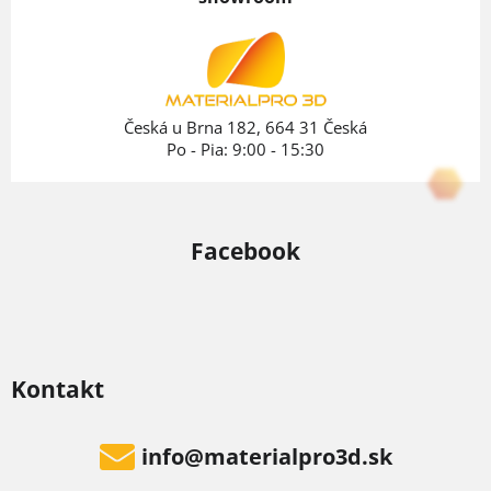
ä
t
i
e
Česká u Brna 182, 664 31 Česká
Po - Pia: 9:00 - 15:30
Facebook
Kontakt
info
@
materialpro3d.sk