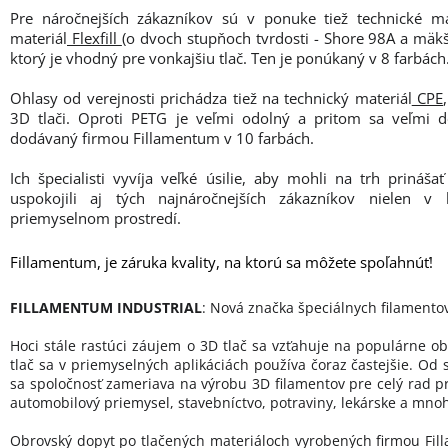
Pre náročnejších zákazníkov sú v ponuke tiež technické ma
materiál
Flexfill
(o dvoch stupňoch tvrdosti - Shore 98A a mäk
ktorý je vhodný pre vonkajšiu tlač. Ten je ponúkaný v 8 farbách
Ohlasy od verejnosti prichádza tiež na technický materiál
CPE
3D tlači. Oproti PETG je veľmi odolný a pritom sa veľmi do
dodávaný firmou Fillamentum v 10 farbách.
Ich špecialisti vyvíja veľké úsilie, aby mohli na trh prináš
uspokojili aj tých najnáročnejších zákazníkov nielen v
priemyselnom prostredí.
Fillamentum, je záruka kvality, na ktorú sa môžete spoľahnúť!
FILLAMENTUM INDUSTRIAL
: Nová značka špeciálnych filamento
Hoci stále rastúci záujem o 3D tlač sa vzťahuje na populárne ob
tlač sa v priemyselných aplikáciách používa čoraz častejšie. Od 
sa spoločnosť zameriava na výrobu 3D filamentov pre celý rad p
automobilový priemysel, stavebníctvo, potraviny, lekárske a mnoh
Obrovský dopyt po tlačených materiáloch vyrobených firmou Fill