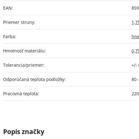
EAN
:
859
Priemer struny
:
1,
Farba
:
hn
Hmotnosť materiálu
:
0,7
Tolerancia/priemer
:
+/-
Odporúčaná teplota podložky
:
80 
Pracovná teplota
:
220