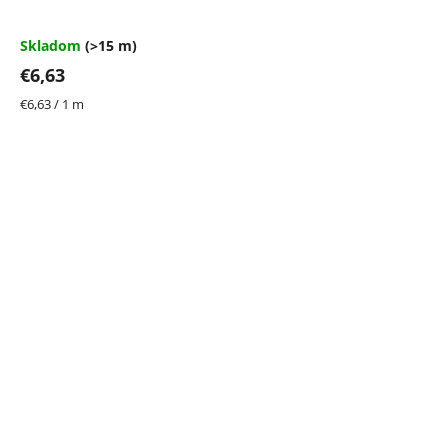
Skladom
(>15 m)
€6,63
Jednotková
€6,63 / 1 m
cena: