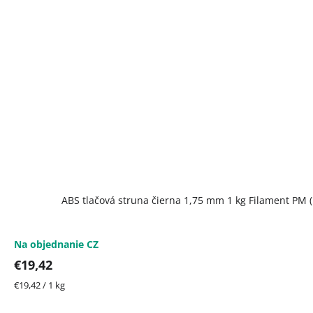
ABS tlačová struna čierna 1,75 mm 1 kg Filament PM 
Na objednanie CZ
€19,42
Jednotková
€19,42 / 1 kg
cena: