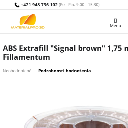
Prejsť
+421 948 736 102
na
obsah
Nákupný
košík
ABS Extrafill "Signal brown" 1,75
Fillamentum
Priemerné
Podrobnosti hodnotenia
Neohodnotené
hodnotenie
produktu
je
0,0
z
5
hviezdičiek.