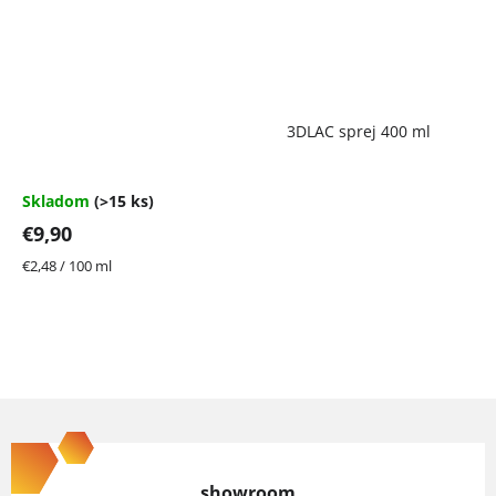
Priemerné
3DLAC sprej 400 ml
hodnotenie
produktu
je
4,7
Skladom
(>15 ks)
z
€9,90
5
hviezdičiek.
Jednotková
€2,48 / 100 ml
cena:
Z
á
p
showroom