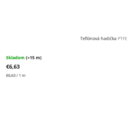
Teflónová hadička
PTFE
Skladom
(>15 m)
€6,63
Jednotková
€6,63 / 1 m
cena: