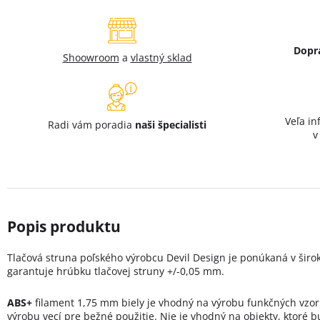
Dopr
Shoowroom
a
vlastný sklad
Veľa in
Radi vám poradia
naši špecialisti
Tlačová struna poľského výrobcu Devil Design je ponúkaná v širok
garantuje hrúbku tlačovej struny +/-0,05 mm.
ABS+
filament 1,75 mm biely je vhodný na výrobu funkčných vzork
výrobu vecí pre bežné použitie. Nie je vhodný na objekty, ktoré