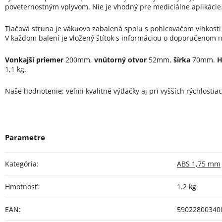
poveternostným vplyvom. Nie je vhodný pre mediciálne aplikácie
Tlačová struna je vákuovo zabalená spolu s pohlcovačom vlhkosti 
V každom balení je vložený štítok s informáciou o doporučenom na
Vonkajší priemer
200mm,
vnútorný otvor
52mm,
šírka
70mm.
H
1,1 kg.
Naše hodnotenie: veľmi kvalitné výtlačky aj pri vyšších rýchlostiac
Kategória
:
ABS 1,75 mm
Hmotnosť
:
1.2 kg
EAN
:
59022800340