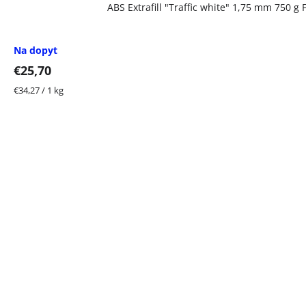
ABS Extrafill "Traffic white" 1,75 mm 750 g
Na dopyt
€25,70
Jednotková
€34,27 / 1 kg
cena: