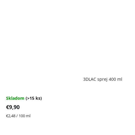
Priemerné
3DLAC sprej 400 ml
hodnotenie
produktu
je
4,7
Skladom
(>15 ks)
z
€9,90
5
hviezdičiek.
Jednotková
€2,48 / 100 ml
cena: