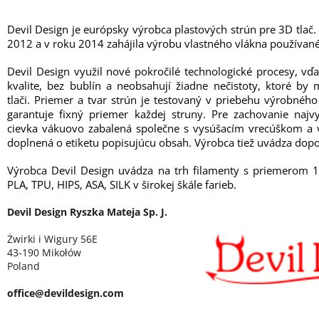
Devil Design je európsky výrobca plastových strún pre 3D tlač.
2012 a v roku 2014 zahájila výrobu vlastného vlákna používané
Devil Design využil nové pokročilé technologické procesy, vď
kvalite, bez bublín a neobsahují žiadne nečistoty, ktoré b
tlači. Priemer a tvar strún je testovaný v priebehu výrobné
garantuje fixný priemer každej struny. Pre zachovanie najvy
cievka vákuovo zabalená společne s vysúšacím vrecúškom a v
doplnená o etiketu popisujúcu obsah. Výrobca tiež uvádza dopo
Výrobca Devil Design uvádza na trh filamenty s priemerom 
PLA, TPU, HIPS, ASA, SILK v širokej škále farieb.
Devil Design Ryszka Mateja Sp. J.
Żwirki i Wigury 56E
43-190 Mikołów
Poland
office@devildesign.com