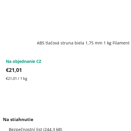
ABS tlačová struna biela 1,75 mm 1 kg Filamen
Na objednanie CZ
€21,01
Jednotková
€21,01 / 1 kg
cena:
Bezpečnostní list (244.3 kB)