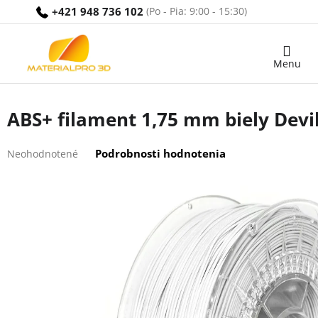
Prejsť
+421 948 736 102
na
obsah
Nákupný
košík
ABS+ filament 1,75 mm biely Devil
Priemerné
Podrobnosti hodnotenia
Neohodnotené
hodnotenie
produktu
je
0,0
z
5
hviezdičiek.