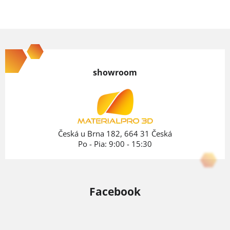
Z
á
p
showroom
ä
t
i
e
Česká u Brna 182, 664 31 Česká
Po - Pia: 9:00 - 15:30
Facebook